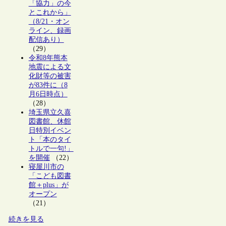
「協力」の今
とこれから」
（8/21・オン
ライン、録画
配信あり）
（29）
令和8年熊本
地震による文
化財等の被害
が83件に（8
月6日時点）
（28）
埼玉県立久喜
図書館、休館
日特別イベン
ト「本のタイ
トルで一句!」
を開催
（22）
寝屋川市の
「こども図書
館＋plus」が
オープン
（21）
続きを見る