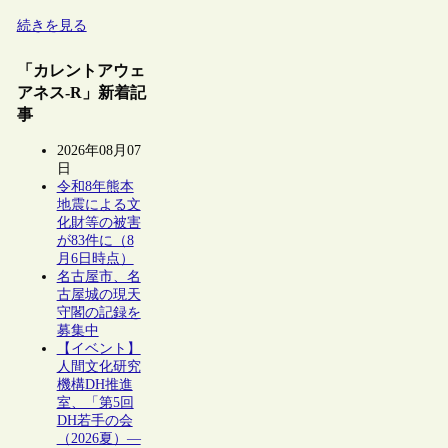
続きを見る
「カレントアウェ
アネス-R」新着記
事
2026年08月07
日
令和8年熊本
地震による文
化財等の被害
が83件に（8
月6日時点）
名古屋市、名
古屋城の現天
守閣の記録を
募集中
【イベント】
人間文化研究
機構DH推進
室、「第5回
DH若手の会
（2026夏）―