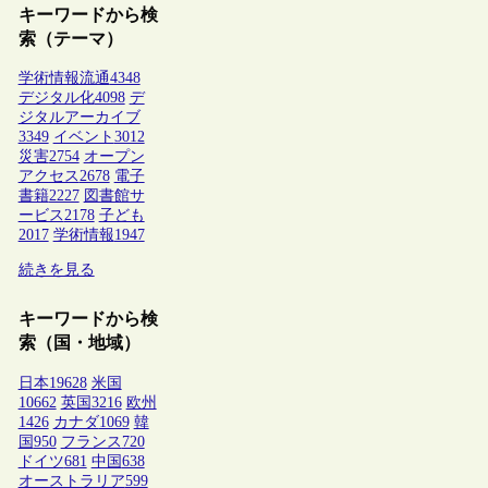
キーワードから検
索（テーマ）
学術情報流通
4348
デジタル化
4098
デ
ジタルアーカイブ
3349
イベント
3012
災害
2754
オープン
アクセス
2678
電子
書籍
2227
図書館サ
ービス
2178
子ども
2017
学術情報
1947
続きを見る
キーワードから検
索（国・地域）
日本
19628
米国
10662
英国
3216
欧州
1426
カナダ
1069
韓
国
950
フランス
720
ドイツ
681
中国
638
オーストラリア
599