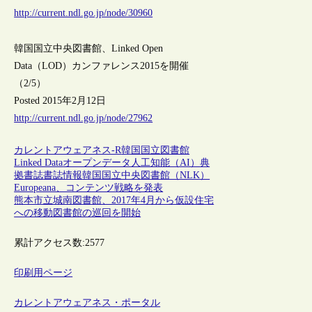
http://current.ndl.go.jp/node/30960
韓国国立中央図書館、Linked Open
Data（LOD）カンファレンス2015を開催
（2/5）
Posted 2015年2月12日
http://current.ndl.go.jp/node/27962
カレントアウェアネス-R
韓国
国立図書館
Linked Data
オープンデータ
人工知能（AI）
典
拠
書誌
書誌情報
韓国国立中央図書館（NLK）
Europeana、コンテンツ戦略を発表
熊本市立城南図書館、2017年4月から仮設住宅
への移動図書館の巡回を開始
累計アクセス数:
2577
印刷用ページ
カレントアウェアネス・ポータル