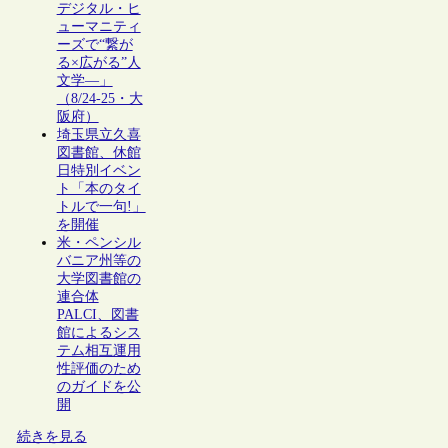
デジタル・ヒ
ューマニティ
ーズで“繋が
る×広がる”人
文学―」
（8/24-25・大
阪府）
埼玉県立久喜
図書館、休館
日特別イベン
ト「本のタイ
トルで一句!」
を開催
米・ペンシル
バニア州等の
大学図書館の
連合体
PALCI、図書
館によるシス
テム相互運用
性評価のため
のガイドを公
開
続きを見る