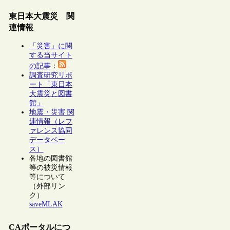
東日本大震災 関
連情報
「災害」に関
する当サイト
の記事
：
調査研究リポ
ート「東日本
大震災と図書
館」
地震・災害 関
連情報（レフ
ァレンス協同
データベー
ス）
各地の図書館
等の被災情報
等について
（外部リン
ク）
saveMLAK
CAポータルにつ