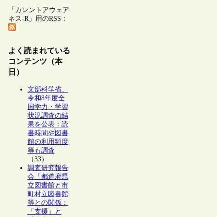
「カレントアウェア
ネス-R」用のRSS：
よく読まれている
コンテンツ（本
日）
文部科学省、
令和8年度全
国学力・学習
状況調査の結
果を公表：読
書時間や図書
館の利用頻度
等も調査
（33）
調査研究報告
会「都道府県
立図書館と市
町村立図書館
等との関係：
「支援」と