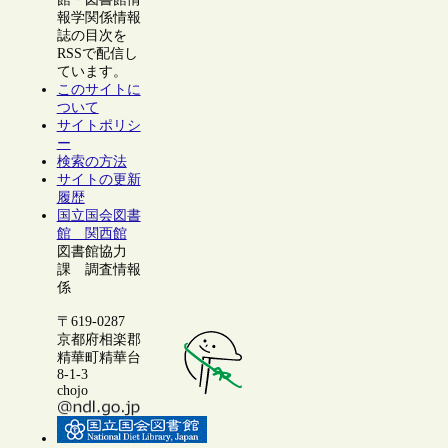
報学関係情報
誌の目次を
RSSで配信し
ています。
このサイトに
ついて
サイトポリシ
ー
検索の方法
サイトの更新
履歴
国立国会図書
館 関西館
図書館協力
課 調査情報
係
〒619-0287
京都府相楽郡
精華町精華台
8-1-3
chojo