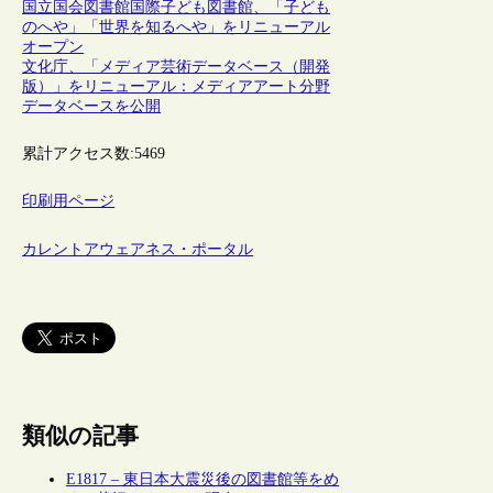
国立国会図書館国際子ども図書館、「子ども
のへや」「世界を知るへや」をリニューアル
オープン
文化庁、「メディア芸術データベース（開発
版）」をリニューアル：メディアアート分野
データベースを公開
累計アクセス数:
5469
印刷用ページ
カレントアウェアネス・ポータル
類似の記事
E1817 – 東日本大震災後の図書館等をめ