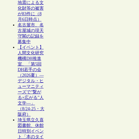
地震による文
化財等の被害
が83件に（8
月6日時点）
名古屋市、名
古屋城の現天
守閣の記録を
募集中
【イベント】
人間文化研究
機構DH推進
室、「第5回
DH若手の会
（2026夏）―
デジタル・ヒ
ューマニティ
ーズで“繋が
る×広がる”人
文学―」
（8/24-25・大
阪府）
埼玉県立久喜
図書館、休館
日特別イベン
ト「本のタイ