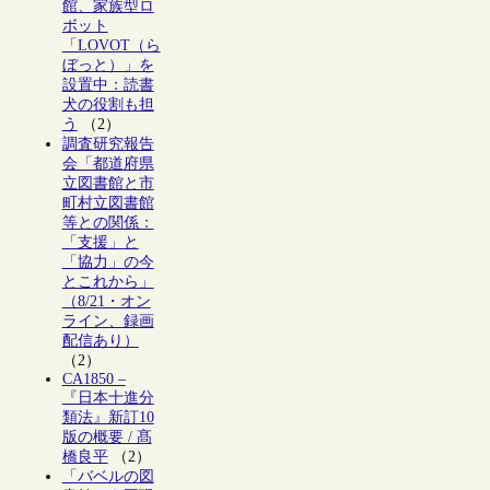
館、家族型ロ
ボット
「LOVOT（ら
ぼっと）」を
設置中：読書
犬の役割も担
う
（2）
調査研究報告
会「都道府県
立図書館と市
町村立図書館
等との関係：
「支援」と
「協力」の今
とこれから」
（8/21・オン
ライン、録画
配信あり）
（2）
CA1850 –
『日本十進分
類法』新訂10
版の概要 / 髙
橋良平
（2）
「バベルの図