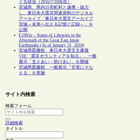
ぐる状況（2016/7/10現在）
宮城県、県内35市町村と連携・協力
し、東日本大震災関連資料のデジタル
アーカイブ「東日本大震災アーカイブ
宮城～未来へ伝える記憶と記録～」を
公開
E1991e – Status of Libraries in the
Aftermath of the Great East Japan
Earthquake (As of January 31, 2018)
宮城県図書館、東日本大震災文庫展
VIII「震災ボランティアを知る」、一般
展示「支えあい・助けあい」を開催
宮城県図書館、一般展示「災害にそな
える」を実施
サイト内検索
検索フォーム
詳細検索
タイトル