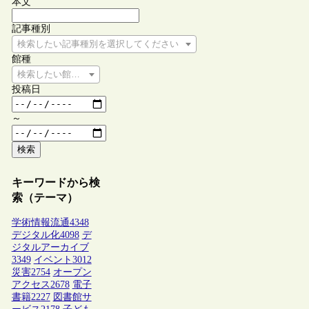
本文
記事種別
検索したい記事種別を選択してください
館種
検索したい館種を選択してください
投稿日
～
検索
キーワードから検
索（テーマ）
学術情報流通
4348
デジタル化
4098
デ
ジタルアーカイブ
3349
イベント
3012
災害
2754
オープン
アクセス
2678
電子
書籍
2227
図書館サ