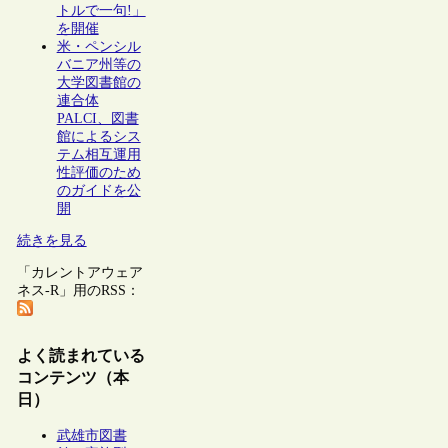
トルで一句!」
を開催
米・ペンシル
バニア州等の
大学図書館の
連合体
PALCI、図書
館によるシス
テム相互運用
性評価のため
のガイドを公
開
続きを見る
「カレントアウェア
ネス-R」用のRSS：
よく読まれている
コンテンツ（本
日）
武雄市図書