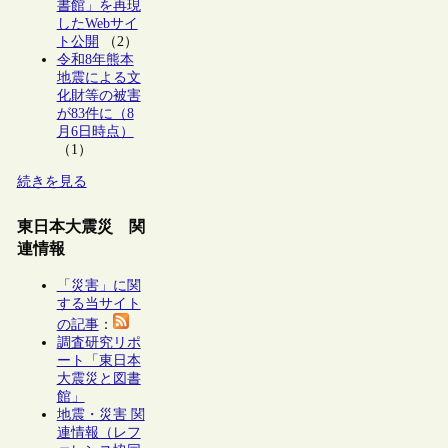
書館」を再現
したWebサイ
ト公開
（2）
令和8年熊本
地震による文
化財等の被害
が83件に（8
月6日時点）
（1）
続きを見る
東日本大震災 関
連情報
「災害」に関
する当サイト
の記事
：
調査研究リポ
ート「東日本
大震災と図書
館」
地震・災害 関
連情報（レフ