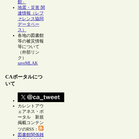
館」
地震・災害 関
連情報（レフ
ァレンス協同
データベー
ス）
各地の図書館
等の被災情報
等について
（外部リン
ク）
saveMLAK
CAポータルにつ
いて
カレントアウ
ェアネス・ポ
ータル 新規
掲載コンテン
ツのRSS：
図書館関係雑