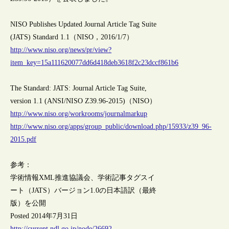
NISO Publishes Updated Journal Article Tag Suite
(JATS) Standard 1.1（NISO，2016/1/7）
http://www.niso.org/news/pr/view?
item_key=15a111620077dd6d418deb3618f2c23dccf861b6
The Standard: JATS: Journal Article Tag Suite,
version 1.1 (ANSI/NISO Z39.96-2015)（NISO）
http://www.niso.org/workrooms/journalmarkup
http://www.niso.org/apps/group_public/download.php/15933/z39_96-
2015.pdf
参考：
学術情報XML推進協議会、学術記事タグスイ
ート（JATS）バージョン1.0の日本語訳（最終
版）を公開
Posted 2014年7月31日
http://current.ndl.go.jp/node/26692