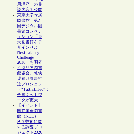
用講座」の鼎
談内容を公開
東京大学附属
図書館、第2
回デジタル図
書館コンペテ
ィション「東
大図書館をデ
ザインせよ！
Next Library
Challenge
2030」を開催
イタリア図書
館協会、乳幼
児向け読書推
進プロジェク
ト“TuttInLibro”：
全国ネットワ
ークが拡大
【イベント】
国立国会図書
館（NDL）、
科学技術に関
する調査プロ
ジェクト2026