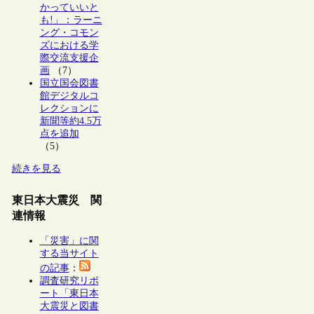
かっていいと
も!」：ラーニ
ング・コモン
ズにおける学
際交流支援企
画
（7）
国立国会図書
館デジタルコ
レクションに
新聞等約4.5万
点を追加
（5）
続きを見る
東日本大震災 関
連情報
「災害」に関
する当サイト
の記事
：
調査研究リポ
ート「東日本
大震災と図書