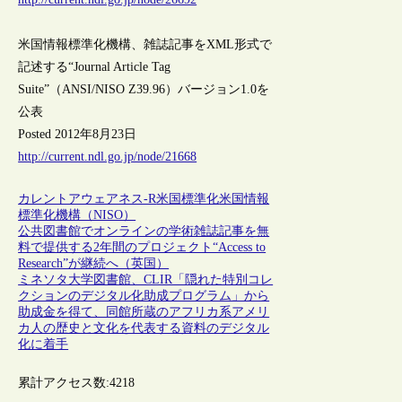
米国情報標準化機構、雑誌記事をXML形式で
記述する“Journal Article Tag
Suite”（ANSI/NISO Z39.96）バージョン1.0を
公表
Posted 2012年8月23日
http://current.ndl.go.jp/node/21668
カレントアウェアネス-R
米国
標準化
米国情報
標準化機構（NISO）
公共図書館でオンラインの学術雑誌記事を無
料で提供する2年間のプロジェクト“Access to
Research”が継続へ（英国）
ミネソタ大学図書館、CLIR「隠れた特別コレ
クションのデジタル化助成プログラム」から
助成金を得て、同館所蔵のアフリカ系アメリ
カ人の歴史と文化を代表する資料のデジタル
化に着手
累計アクセス数:
4218