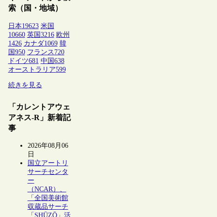
索（国・地域）
日本
19623
米国
10660
英国
3216
欧州
1426
カナダ
1069
韓
国
950
フランス
720
ドイツ
681
中国
638
オーストラリア
599
続きを見る
「カレントアウェ
アネス-R」新着記
事
2026年08月06
日
国立アートリ
サーチセンタ
ー
（NCAR）、
「全国美術館
収蔵品サーチ
「SHŪZŌ」活