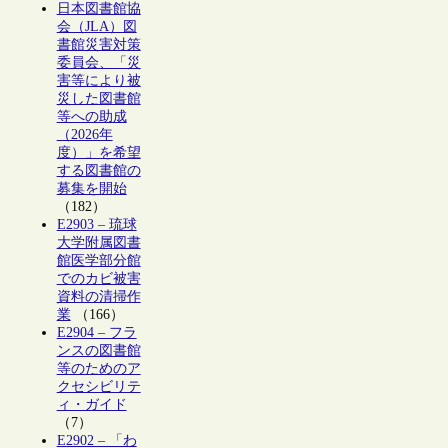
日本図書館協
会（JLA）図
書館災害対策
委員会、「災
害等により被
災した図書館
等への助成
（2026年
度）」を希望
する図書館の
募集を開始
（182）
E2903 – 琉球
大学附属図書
館医学部分館
でのカビ被害
資料の清掃作
業
（166）
E2904 – フラ
ンスの図書館
等のためのア
クセシビリテ
ィ・ガイド
（7）
E2902 – 「わ