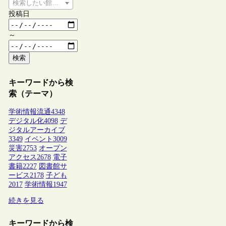
検索したい館種を選択してください
投稿日
～
検索
キーワードから検
索（テーマ）
学術情報流通
4348
デジタル化
4098
デ
ジタルアーカイブ
3349
イベント
3009
災害
2753
オープン
アクセス
2678
電子
書籍
2227
図書館サ
ービス
2178
子ども
2017
学術情報
1947
続きを見る
キーワードから検