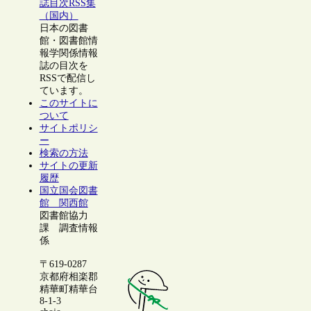
誌目次RSS集
（国内）
日本の図書
館・図書館情
報学関係情報
誌の目次を
RSSで配信し
ています。
このサイトに
ついて
サイトポリシ
ー
検索の方法
サイトの更新
履歴
国立国会図書
館 関西館
図書館協力
課 調査情報
係
〒619-0287
京都府相楽郡
精華町精華台
8-1-3