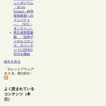
シンポジウム
「AI for
Science―科学
技術政策への
インパクト
―」（9/11・
オンライン）
県立長野図書
館、「信州デ
ジタルコモン
ズ」のコンテ
ンツにDOIの
付与を開始
続きを見る
「カレントアウェア
ネス-R」用のRSS：
よく読まれている
コンテンツ（本
日）