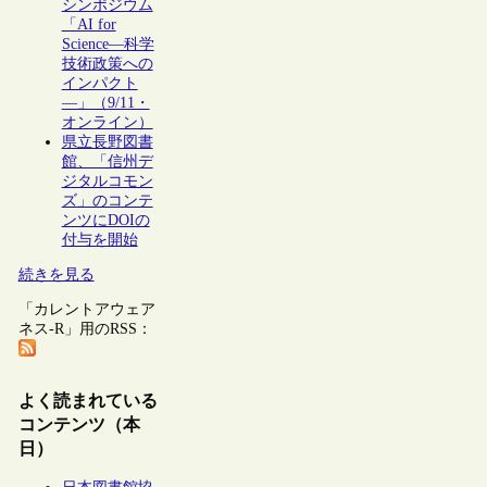
シンポジウム
「AI for
Science―科学
技術政策への
インパクト
―」（9/11・
オンライン）
県立長野図書
館、「信州デ
ジタルコモン
ズ」のコンテ
ンツにDOIの
付与を開始
続きを見る
「カレントアウェア
ネス-R」用のRSS：
よく読まれている
コンテンツ（本
日）