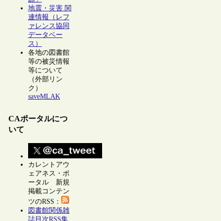
地震・災害 関
連情報（レフ
ァレンス協同
データベー
ス）
各地の図書館
等の被災情報
等について
（外部リン
ク）
saveMLAK
CAポータルにつ
いて
カレントアウ
ェアネス・ポ
ータル 新規
掲載コンテン
ツのRSS：
図書館関係雑
誌目次RSS集