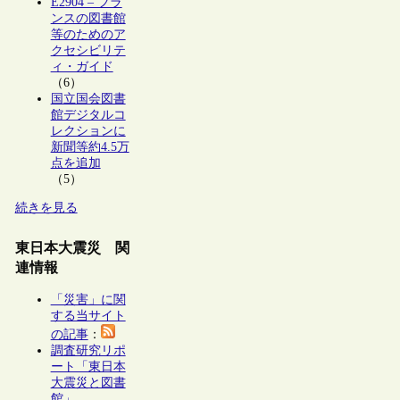
E2904 – フラ
ンスの図書館
等のためのア
クセシビリテ
ィ・ガイド
（6）
国立国会図書
館デジタルコ
レクションに
新聞等約4.5万
点を追加
（5）
続きを見る
東日本大震災 関
連情報
「災害」に関
する当サイト
の記事
：
調査研究リポ
ート「東日本
大震災と図書
館」