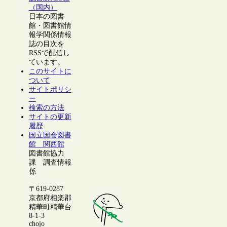
（国内）
日本の図書
館・図書館情
報学関係情報
誌の目次を
RSSで配信し
ています。
このサイトに
ついて
サイトポリシ
ー
検索の方法
サイトの更新
履歴
国立国会図書
館 関西館
図書館協力
課 調査情報
係
〒619-0287
京都府相楽郡
精華町精華台
8-1-3
chojo