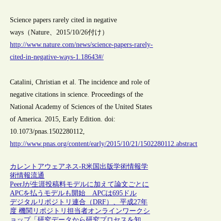
Science papers rarely cited in negative
ways（Nature、2015/10/26付け）
http://www.nature.com/news/science-papers-rarely-
cited-in-negative-ways-1.18643#/
Catalini, Christian et al. The incidence and role of
negative citations in science. Proceedings of the
National Academy of Sciences of the United States
of America. 2015, Early Edition. doi:
10.1073/pnas.1502280112,
http://www.pnas.org/content/early/2015/10/21/1502280112.abstract
カレントアウェアネス-R
米国
出版
学術情報
学
術情報流通
PeerJが生涯投稿料モデルに加えて論文ごとに
APCを払うモデルも開始 APCは695ドル
デジタルリポジトリ連合（DRF）、平成27年
度 機関リポジトリ担当者オンラインワークシ
ョップ「研究データから研究プロセスを知