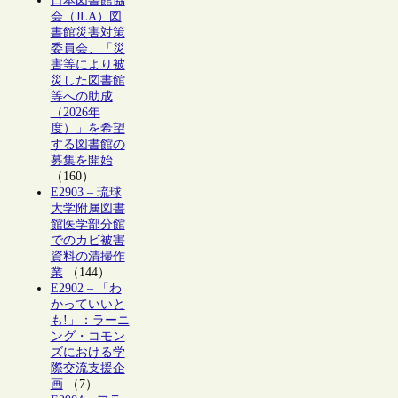
日本図書館協
会（JLA）図
書館災害対策
委員会、「災
害等により被
災した図書館
等への助成
（2026年
度）」を希望
する図書館の
募集を開始
（160）
E2903 – 琉球
大学附属図書
館医学部分館
でのカビ被害
資料の清掃作
業
（144）
E2902 – 「わ
かっていいと
も!」：ラーニ
ング・コモン
ズにおける学
際交流支援企
画
（7）