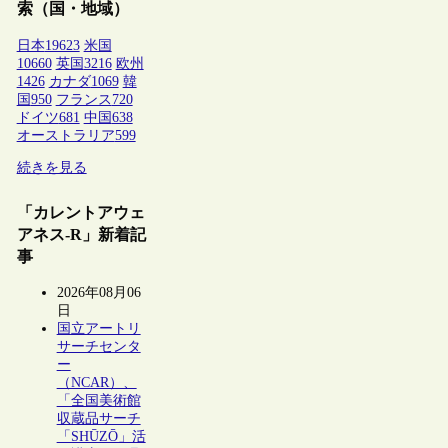
索（国・地域）
日本
19623
米国
10660
英国
3216
欧州
1426
カナダ
1069
韓
国
950
フランス
720
ドイツ
681
中国
638
オーストラリア
599
続きを見る
「カレントアウェ
アネス-R」新着記
事
2026年08月06
日
国立アートリ
サーチセンタ
ー
（NCAR）、
「全国美術館
収蔵品サーチ
「SHŪZŌ」活