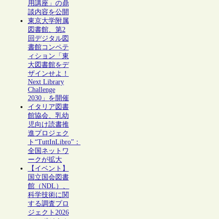
用講座」の鼎
談内容を公開
東京大学附属
図書館、第2
回デジタル図
書館コンペテ
ィション「東
大図書館をデ
ザインせよ！
Next Library
Challenge
2030」を開催
イタリア図書
館協会、乳幼
児向け読書推
進プロジェク
ト“TuttInLibro”：
全国ネットワ
ークが拡大
【イベント】
国立国会図書
館（NDL）、
科学技術に関
する調査プロ
ジェクト2026