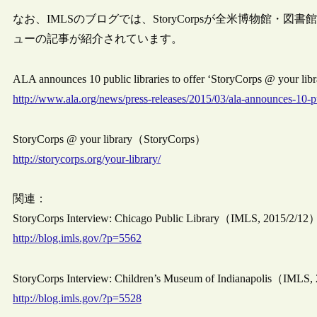
なお、IMLSのブログでは、StoryCorpsが全米博物館・
ューの記事が紹介されています。
ALA announces 10 public libraries to offer ‘StoryCorps @ your 
http://www.ala.org/news/press-releases/2015/03/ala-announces-10-pu
StoryCorps @ your library（StoryCorps）
http://storycorps.org/your-library/
関連：
StoryCorps Interview: Chicago Public Library（IMLS, 2015/2/12
http://blog.imls.gov/?p=5562
StoryCorps Interview: Children’s Museum of Indianapolis（IMLS,
http://blog.imls.gov/?p=5528