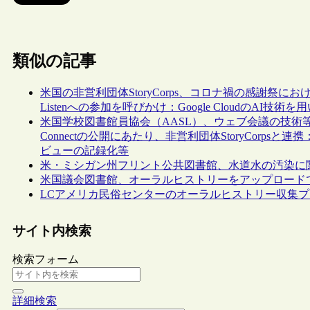
類似の記事
米国の非営利団体StoryCorps、コロナ禍の感謝祭における
Listenへの参加を呼びかけ：Google CloudのAI技
米国学校図書館員協会（AASL）、ウェブ会議の技術等を
Connectの公開にあたり、非営利団体StoryCor
ビューの記録化等
米・ミシガン州フリント公共図書館、水道水の汚染に
米国議会図書館、オーラルヒストリーをアップロードできるプラ
LCアメリカ民俗センターのオーラルヒストリー収集プロジェ
サイト内検索
検索フォーム
詳細検索