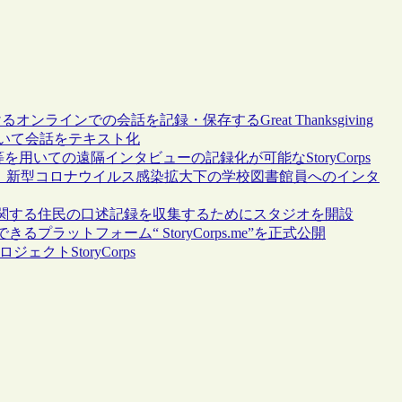
オンラインでの会話を記録・保存するGreat Thanksgiving
術を用いて会話をテキスト化
用いての遠隔インタビューの記録化が可能なStoryCorps
psと連携：新型コロナウイルス感染拡大下の学校図書館員へのインタ
関する住民の口述記録を収集するためにスタジオを開設
ットフォーム“ StoryCorps.me”を正式公開
クトStoryCorps