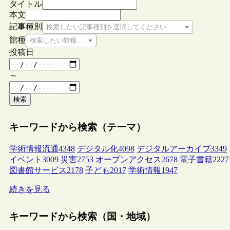
タイトル
本文
記事種別
検索したい記事種別を選択してください
館種
検索したい館種を選択してください
投稿日
～
検索
キーワードから検索（テーマ）
学術情報流通
4348
デジタル化
4098
デジタルアーカイブ
3349
イベント
3009
災害
2753
オープンアクセス
2678
電子書籍
2227
図書館サービス
2178
子ども
2017
学術情報
1947
続きを見る
キーワードから検索（国・地域）