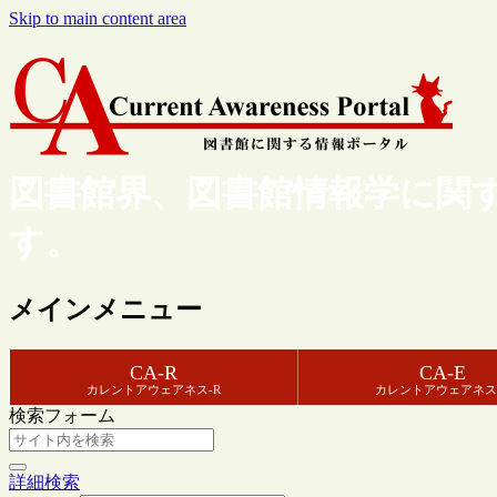
Skip to main content area
図書館界、図書館情報学に関
す。
メインメニュー
CA-R
CA-E
カレントアウェアネス-R
カレントアウェアネス
検索フォーム
詳細検索