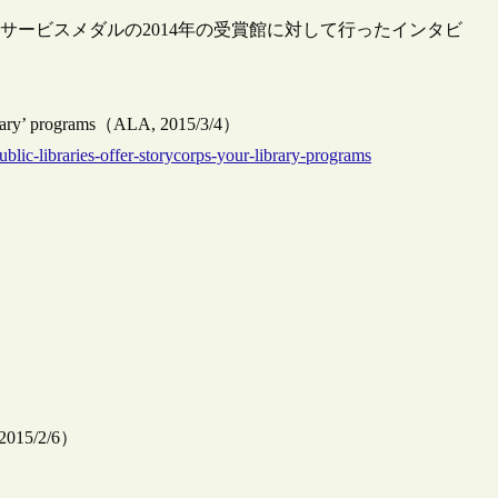
図書館サービスメダルの2014年の受賞館に対して行ったインタビ
library’ programs（ALA, 2015/3/4）
blic-libraries-offer-storycorps-your-library-programs
）
 2015/2/6）