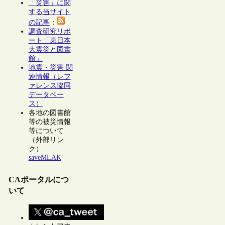
「災害」に関
する当サイト
の記事
：
調査研究リポ
ート「東日本
大震災と図書
館」
地震・災害 関
連情報（レフ
ァレンス協同
データベー
ス）
各地の図書館
等の被災情報
等について
（外部リン
ク）
saveMLAK
CAポータルにつ
いて