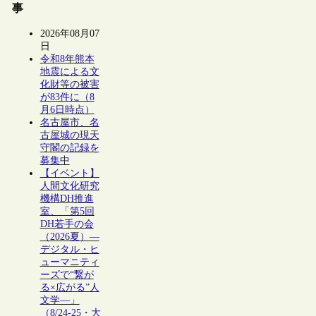
事
2026年08月07
日
令和8年熊本
地震による文
化財等の被害
が83件に（8
月6日時点）
名古屋市、名
古屋城の現天
守閣の記録を
募集中
【イベント】
人間文化研究
機構DH推進
室、「第5回
DH若手の会
（2026夏）―
デジタル・ヒ
ューマニティ
ーズで“繋が
る×広がる”人
文学―」
（8/24-25・大