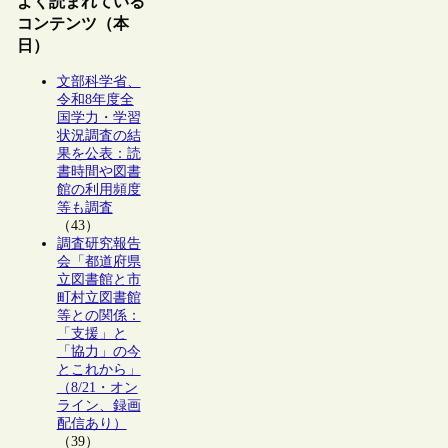
よく読まれている
コンテンツ（本
日）
文部科学省、
令和8年度全
国学力・学習
状況調査の結
果を公表：読
書時間や図書
館の利用頻度
等も調査
（43）
調査研究報告
会「都道府県
立図書館と市
町村立図書館
等との関係：
「支援」と
「協力」の今
とこれから」
（8/21・オン
ライン、録画
配信あり）
（39）