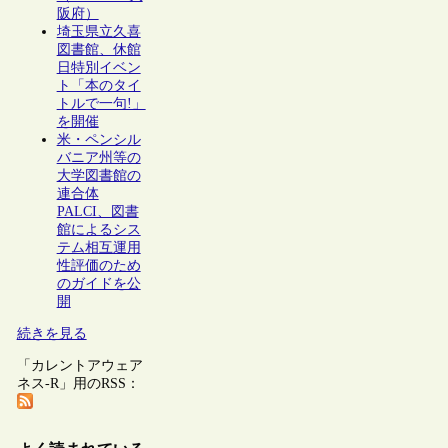
阪府）
埼玉県立久喜
図書館、休館
日特別イベン
ト「本のタイ
トルで一句!」
を開催
米・ペンシル
バニア州等の
大学図書館の
連合体
PALCI、図書
館によるシス
テム相互運用
性評価のため
のガイドを公
開
続きを見る
「カレントアウェア
ネス-R」用のRSS：