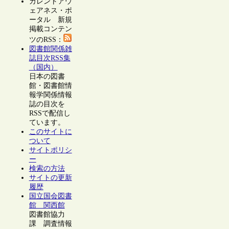
カレントアウ
ェアネス・ポ
ータル 新規
掲載コンテン
ツのRSS：
図書館関係雑
誌目次RSS集
（国内）
日本の図書
館・図書館情
報学関係情報
誌の目次を
RSSで配信し
ています。
このサイトに
ついて
サイトポリシ
ー
検索の方法
サイトの更新
履歴
国立国会図書
館 関西館
図書館協力
課 調査情報