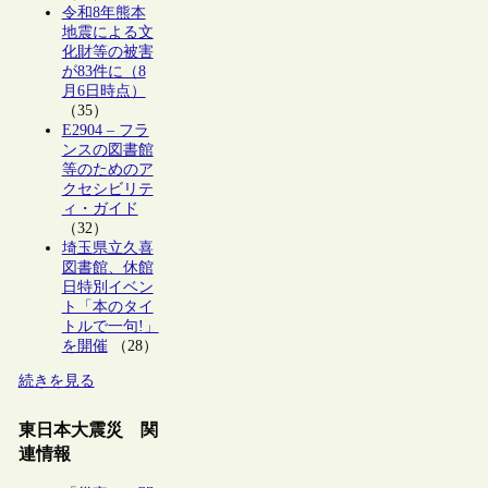
令和8年熊本
地震による文
化財等の被害
が83件に（8
月6日時点）
（35）
E2904 – フラ
ンスの図書館
等のためのア
クセシビリテ
ィ・ガイド
（32）
埼玉県立久喜
図書館、休館
日特別イベン
ト「本のタイ
トルで一句!」
を開催
（28）
続きを見る
東日本大震災 関
連情報