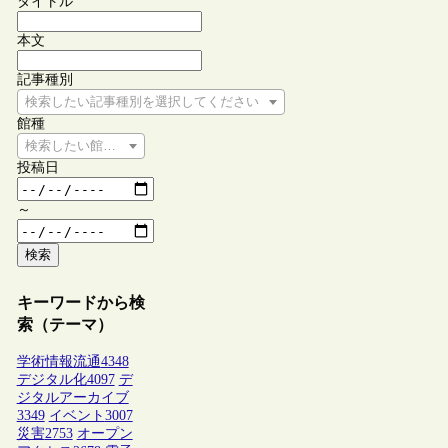
タイトル
本文
記事種別
検索したい記事種別を選択してください
館種
検索したい館種を選択してください
投稿日
～
検索
キーワードから検
索（テーマ）
学術情報流通
4348
デジタル化
4097
デ
ジタルアーカイブ
3349
イベント
3007
災害
2753
オープン