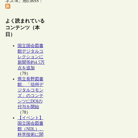
ネス-R」用のRSS：
よく読まれている
コンテンツ（本
日）
国立国会図書
館デジタルコ
レクションに
新聞等約4.5万
点を追加
（79）
県立長野図書
館、「信州デ
ジタルコモン
ズ」のコンテ
ンツにDOIの
付与を開始
（78）
【イベント】
国立国会図書
館（NDL）、
科学技術に関