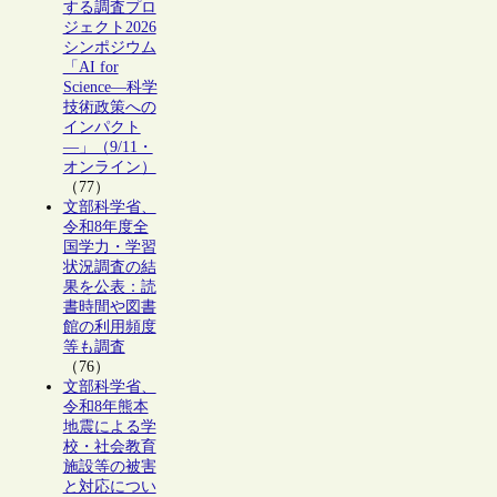
する調査プロ
ジェクト2026
シンポジウム
「AI for
Science―科学
技術政策への
インパクト
―」（9/11・
オンライン）
（77）
文部科学省、
令和8年度全
国学力・学習
状況調査の結
果を公表：読
書時間や図書
館の利用頻度
等も調査
（76）
文部科学省、
令和8年熊本
地震による学
校・社会教育
施設等の被害
と対応につい