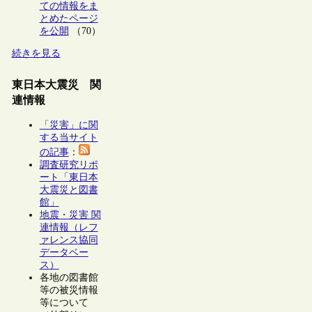
ての情報をま
とめたページ
を公開
（70）
続きを見る
東日本大震災 関
連情報
「災害」に関
する当サイト
の記事
：
調査研究リポ
ート「東日本
大震災と図書
館」
地震・災害 関
連情報（レフ
ァレンス協同
データベー
ス）
各地の図書館
等の被災情報
等について