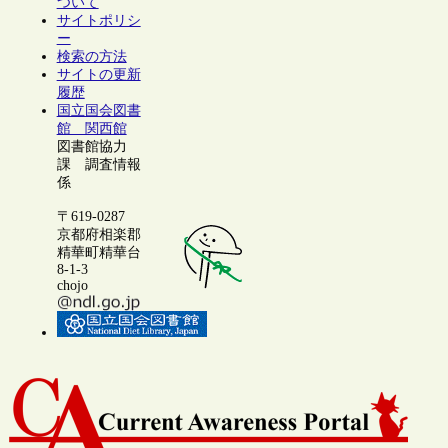
ついて
サイトポリシ
ー
検索の方法
サイトの更新
履歴
国立国会図書
館 関西館
図書館協力
課 調査情報
係
〒619-0287
京都府相楽郡
精華町精華台
8-1-3
chojo