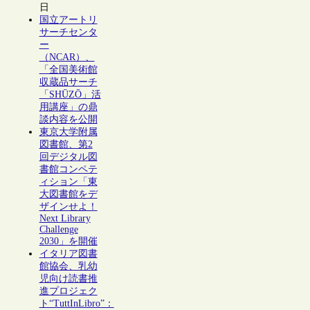
日
国立アートリ
サーチセンタ
ー
（NCAR）、
「全国美術館
収蔵品サーチ
「SHŪZŌ」活
用講座」の鼎
談内容を公開
東京大学附属
図書館、第2
回デジタル図
書館コンペテ
ィション「東
大図書館をデ
ザインせよ！
Next Library
Challenge
2030」を開催
イタリア図書
館協会、乳幼
児向け読書推
進プロジェク
ト“TuttInLibro”：