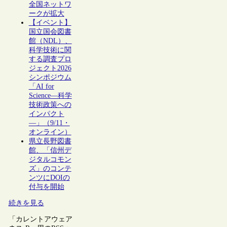
全国ネットワ
ークが拡大
【イベント】
国立国会図書
館（NDL）、
科学技術に関
する調査プロ
ジェクト2026
シンポジウム
「AI for
Science―科学
技術政策への
インパクト
―」（9/11・
オンライン）
県立長野図書
館、「信州デ
ジタルコモン
ズ」のコンテ
ンツにDOIの
付与を開始
続きを見る
「カレントアウェア