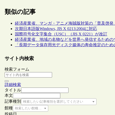
類似の記事
経済産業省、マンガ・アニメ海賊版対策の「普及啓発
次期日本語版Windows, JIS X 0213:2004に対応
国際符号化文字集合（USC）（JIS X 0221）が改訂
経済産業省、地域の名物などを世界へ発信するためのウェブ
「長期データ保存用光ディスク媒体の寿命推定のための
サイト内検索
検索フォーム
詳細検索
タイトル
本文
記事種別
検索したい記事種別を選択してください
館種
検索したい館種を選択してください
投稿日