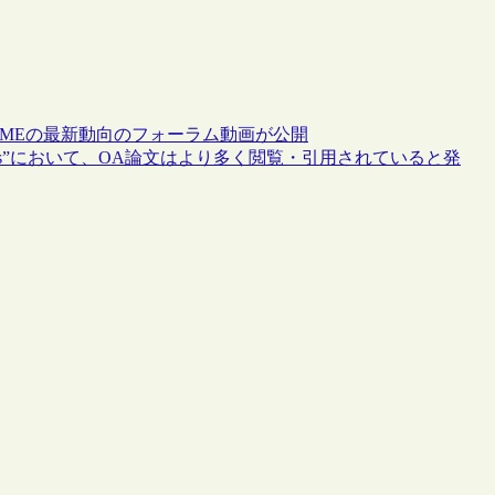
AMEの最新動向のフォーラム動画が公開
mmunications”において、OA論文はより多く閲覧・引用されていると発