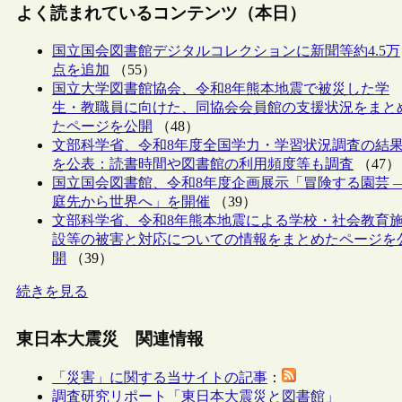
よく読まれているコンテンツ（本日）
国立国会図書館デジタルコレクションに新聞等約4.5万
点を追加
（55）
国立大学図書館協会、令和8年熊本地震で被災した学
生・教職員に向けた、同協会会員館の支援状況をまと
たページを公開
（48）
文部科学省、令和8年度全国学力・学習状況調査の結
を公表：読書時間や図書館の利用頻度等も調査
（47）
国立国会図書館、令和8年度企画展示「冒険する園芸 
庭先から世界へ」を開催
（39）
文部科学省、令和8年熊本地震による学校・社会教育
設等の被害と対応についての情報をまとめたページを
開
（39）
続きを見る
東日本大震災 関連情報
「災害」に関する当サイトの記事
：
調査研究リポート「東日本大震災と図書館」