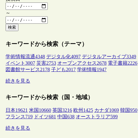
～
検索
キーワードから検索（テーマ）
学術情報流通
4348
デジタル化
4097
デジタルアーカイブ
3349
イベント
3007
災害
2753
オープンアクセス
2678
電子書籍
2226
図書館サービス
2178
子ども
2017
学術情報
1947
続きを見る
キーワードから検索（国・地域）
日本
19621
米国
10660
英国
3216
欧州
1425
カナダ
1069
韓国
950
フランス
719
ドイツ
681
中国
638
オーストラリア
599
続きを見る