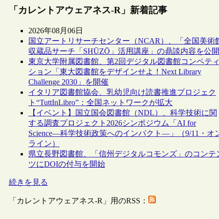
「カレントアウェアネス-R」新着記事
2026年08月06日
国立アートリサーチセンター（NCAR）、「全国美術
収蔵品サーチ「SHŪZŌ」活用講座」の鼎談内容を公
東京大学附属図書館、第2回デジタル図書館コンペテ
ション「東大図書館をデザインせよ！Next Library
Challenge 2030」を開催
イタリア図書館協会、乳幼児向け読書推進プロジェク
ト“TuttInLibro”：全国ネットワークが拡大
【イベント】国立国会図書館（NDL）、科学技術に関
する調査プロジェクト2026シンポジウム「AI for
Science―科学技術政策へのインパクト―」（9/11・オ
ライン）
県立長野図書館、「信州デジタルコモンズ」のコンテ
ツにDOIの付与を開始
続きを見る
「カレントアウェアネス-R」用のRSS：