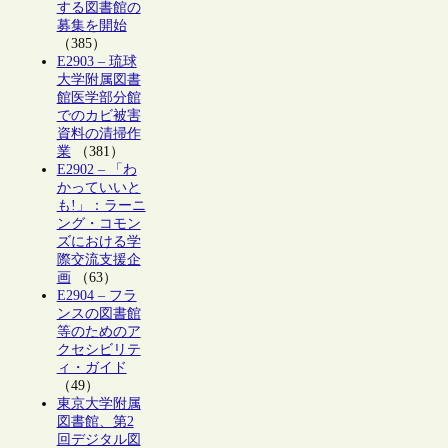
する図書館の
募集を開始
（385）
E2903 – 琉球
大学附属図書
館医学部分館
でのカビ被害
資料の清掃作
業
（381）
E2902 – 「わ
かっていいと
も!」：ラーニ
ング・コモン
ズにおける学
際交流支援企
画
（63）
E2904 – フラ
ンスの図書館
等のためのア
クセシビリテ
ィ・ガイド
（49）
東京大学附属
図書館、第2
回デジタル図