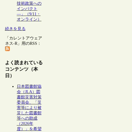
技術政策への
インパクト
―」（9/11・
オンライン）
続きを見る
「カレントアウェア
ネス-R」用のRSS：
よく読まれている
コンテンツ（本
日）
日本図書館協
会（JLA）図
書館災害対策
委員会、「災
害等により被
災した図書館
等への助成
（2026年
度）」を希望