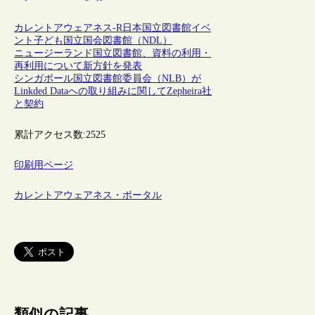
カレントアウェアネス-R
日本
国立図書館
イベ
ント
子ども
国立国会図書館（NDL）
ニュージーランド国立図書館、資料の利用・
再利用について新方針を発表
シンガポール国立図書館委員会（NLB）が
Linkded Dataへの取り組みに関してZepheira社
と契約
累計アクセス数:
2525
印刷用ページ
カレントアウェアネス・ポータル
類似の記事