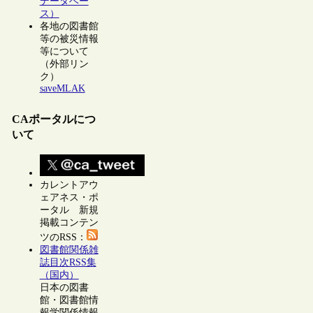
データベー
ス）
各地の図書館
等の被災情報
等について
（外部リン
ク）
saveMLAK
CAポータルにつ
いて
カレントアウ
ェアネス・ポ
ータル 新規
掲載コンテン
ツのRSS：
図書館関係雑
誌目次RSS集
（国内）
日本の図書
館・図書館情
報学関係情報