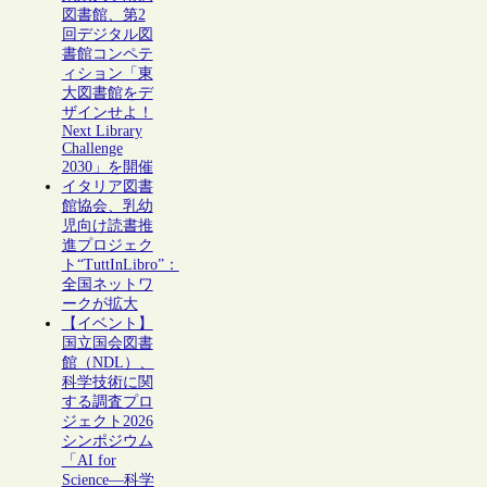
図書館、第2
回デジタル図
書館コンペテ
ィション「東
大図書館をデ
ザインせよ！
Next Library
Challenge
2030」を開催
イタリア図書
館協会、乳幼
児向け読書推
進プロジェク
ト“TuttInLibro”：
全国ネットワ
ークが拡大
【イベント】
国立国会図書
館（NDL）、
科学技術に関
する調査プロ
ジェクト2026
シンポジウム
「AI for
Science―科学