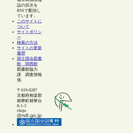
誌の目次を
RSSで配信し
ています。
このサイトに
ついて
サイトポリシ
ー
検索の方法
サイトの更新
履歴
国立国会図書
館 関西館
図書館協力
課 調査情報
係
〒619-0287
京都府相楽郡
精華町精華台
8-1-3
chojo