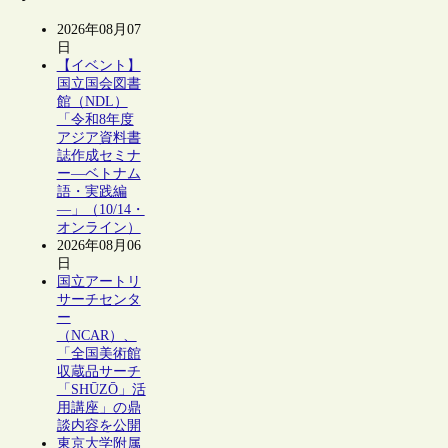
2026年08月07
日
【イベント】
国立国会図書
館（NDL）
「令和8年度
アジア資料書
誌作成セミナ
ー―ベトナム
語・実践編
―」（10/14・
オンライン）
2026年08月06
日
国立アートリ
サーチセンタ
ー
（NCAR）、
「全国美術館
収蔵品サーチ
「SHŪZŌ」活
用講座」の鼎
談内容を公開
東京大学附属