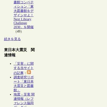
書館コンペテ
ィション「東
大図書館をデ
ザインせよ！
Next Library
Challenge
2030」を開催
（49）
続きを見る
東日本大震災 関
連情報
「災害」に関
する当サイト
の記事
：
調査研究リポ
ート「東日本
大震災と図書
館」
地震・災害 関
連情報（レフ
ァレンス協同