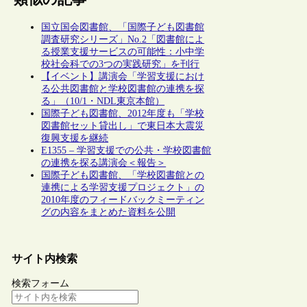
国立国会図書館、「国際子ども図書館
調査研究シリーズ」No.2「図書館によ
る授業支援サービスの可能性：小中学
校社会科での3つの実践研究」を刊行
【イベント】講演会「学習支援におけ
る公共図書館と学校図書館の連携を探
る」（10/1・NDL東京本館）
国際子ども図書館、2012年度も「学校
図書館セット貸出し」で東日本大震災
復興支援を継続
E1355 – 学習支援での公共・学校図書館
の連携を探る講演会＜報告＞
国際子ども図書館、「学校図書館との
連携による学習支援プロジェクト」の
2010年度のフィードバックミーティン
グの内容をまとめた資料を公開
サイト内検索
検索フォーム