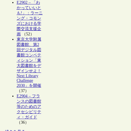
E2902 – 「わ
かっていいと
も!」：ラーニ
ング・コモン
ズにおける学
際交流支援企
画
（52）
東京大学附属
図書館、第2
回デジタル図
書館コンペテ
ィション「東
大図書館をデ
ザインせよ！
Next Library
Challenge
2030」を開催
（37）
E2904 – フラ
ンスの図書館
等のためのア
クセシビリテ
ィ・ガイド
（36）