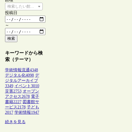
検索したい館種を選択してください
投稿日
～
検索
キーワードから検
索（テーマ）
学術情報流通
4348
デジタル化
4098
デ
ジタルアーカイブ
3349
イベント
3010
災害
2753
オープン
アクセス
2678
電子
書籍
2227
図書館サ
ービス
2178
子ども
2017
学術情報
1947
続きを見る