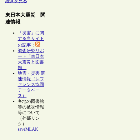
続きを見る
東日本大震災 関
連情報
「災害」に関
する当サイト
の記事
：
調査研究リポ
ート「東日本
大震災と図書
館」
地震・災害 関
連情報（レフ
ァレンス協同
データベー
ス）
各地の図書館
等の被災情報
等について
（外部リン
ク）
saveMLAK