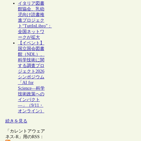
イタリア図書
館協会、乳幼
児向け読書推
進プロジェク
ト“TuttInLibro”：
全国ネットワ
ークが拡大
【イベント】
国立国会図書
館（NDL）、
科学技術に関
する調査プロ
ジェクト2026
シンポジウム
「AI for
Science―科学
技術政策への
インパクト
―」（9/11・
オンライン）
続きを見る
「カレントアウェア
ネス-R」用のRSS：