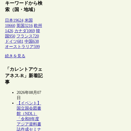
キーワードから検
索（国・地域）
日本
19624
米国
10660
英国
3216
欧州
1426
カナダ
1069
韓
国
950
フランス
720
ドイツ
681
中国
638
オーストラリア
599
続きを見る
「カレントアウェ
アネス-R」新着記
事
2026年08月07
日
【イベント】
国立国会図書
館（NDL）
「令和8年度
アジア資料書
誌作成セミナ