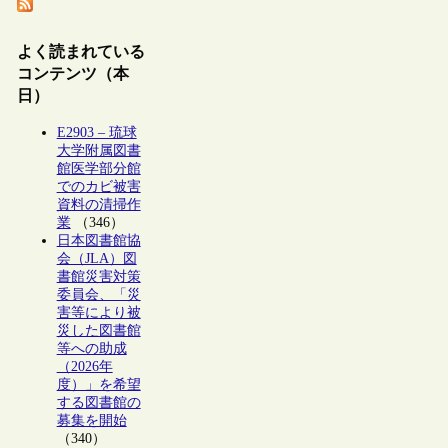
よく読まれている
コンテンツ（本
日）
E2903 – 琉球
大学附属図書
館医学部分館
でのカビ被害
資料の清掃作
業
（346）
日本図書館協
会（JLA）図
書館災害対策
委員会、「災
害等により被
災した図書館
等への助成
（2026年
度）」を希望
する図書館の
募集を開始
（340）