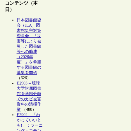
コンテンツ（本
日）
日本図書館協
会（JLA）図
書館災害対策
委員会、「災
害等により被
災した図書館
等への助成
（2026年
度）」を希望
する図書館の
募集を開始
（626）
E2903 – 琉球
大学附属図書
館医学部分館
でのカビ被害
資料の清掃作
業
（480）
E2902 – 「わ
かっていいと
も!」：ラーニ
ング・コモン