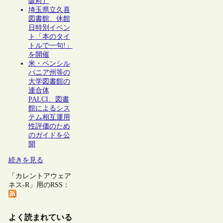
阪府）
埼玉県立久喜
図書館、休館
日特別イベン
ト「本のタイ
トルで一句!」
を開催
米・ペンシル
バニア州等の
大学図書館の
連合体
PALCI、図書
館によるシス
テム相互運用
性評価のため
のガイドを公
開
続きを見る
「カレントアウェア
ネス-R」用のRSS：
よく読まれている