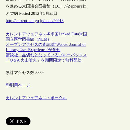
を進める米国議会図書館（LC）がZepheira社
と契約 Posted 2012年5月23日
http://current.ndl.go.jp/node/20918
カレントアウェアネス-R
米国
Linked Data
米国
国立医学図書館（NLM）
オープンアクセスの査読誌“Weave: Journal of
Library User Experience”が創刊
講談社、品切れとなっているブルーバックス
「Q＆A 火山噴火」を期間限定で無料配信
累計アクセス数:
3559
印刷用ページ
カレントアウェアネス・ポータル