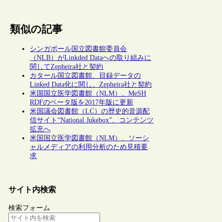
類似の記事
シンガポール国立図書館委員会
（NLB）がLinkded Dataへの取り組みに
関してZepheira社と契約
カタール国立図書館、目録データの
Linked Data化に関し、Zepheira社と契約
米国国立医学図書館（NLM）、MeSH
RDFのベータ版を2017年版に更新
米国議会図書館（LC）の歴史的音源配
信サイト“National Jukebox”、コンテンツ
拡充へ
米国国立医学図書館（NLM）、ソーシ
ャルメディアの利用分析のため見積要
求
サイト内検索
検索フォーム