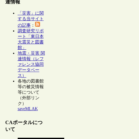
連情報
「災害」に関
する当サイト
の記事
：
調査研究リポ
ート「東日本
大震災と図書
館」
地震・災害 関
連情報（レフ
ァレンス協同
データベー
ス）
各地の図書館
等の被災情報
等について
（外部リン
ク）
saveMLAK
CAポータルにつ
いて