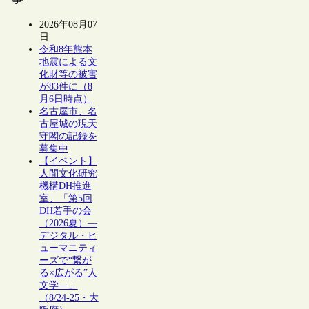
2026年08月07
日
令和8年熊本
地震による文
化財等の被害
が83件に（8
月6日時点）
名古屋市、名
古屋城の現天
守閣の記録を
募集中
【イベント】
人間文化研究
機構DH推進
室、「第5回
DH若手の会
（2026夏）―
デジタル・ヒ
ューマニティ
ーズで“繋が
る×広がる”人
文学―」
（8/24-25・大