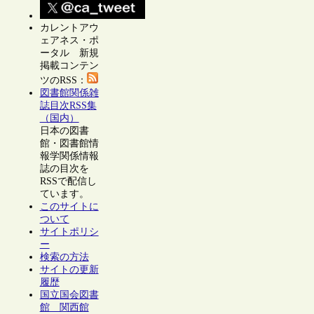
カレントアウ
ェアネス・ポ
ータル 新規
掲載コンテン
ツのRSS：
図書館関係雑
誌目次RSS集
（国内）
日本の図書
館・図書館情
報学関係情報
誌の目次を
RSSで配信し
ています。
このサイトに
ついて
サイトポリシ
ー
検索の方法
サイトの更新
履歴
国立国会図書
館 関西館