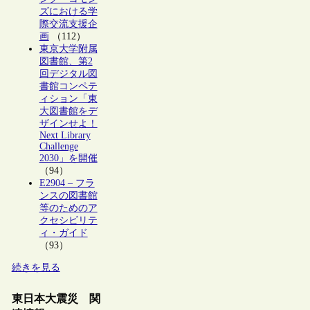
ズにおける学
際交流支援企
画
（112）
東京大学附属
図書館、第2
回デジタル図
書館コンペテ
ィション「東
大図書館をデ
ザインせよ！
Next Library
Challenge
2030」を開催
（94）
E2904 – フラ
ンスの図書館
等のためのア
クセシビリテ
ィ・ガイド
（93）
続きを見る
東日本大震災 関