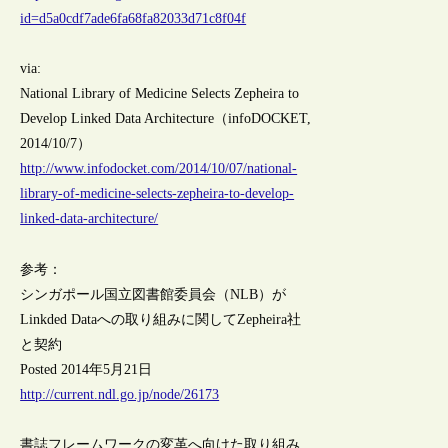
id=d5a0cdf7ade6fa68fa82033d71c8f04f
via:
National Library of Medicine Selects Zepheira to
Develop Linked Data Architecture（infoDOCKET,
2014/10/7）
http://www.infodocket.com/2014/10/07/national-
library-of-medicine-selects-zepheira-to-develop-
linked-data-architecture/
参考：
シンガポール国立図書館委員会（NLB）が
Linkded Dataへの取り組みに関してZepheira社
と契約
Posted 2014年5月21日
http://current.ndl.go.jp/node/26173
書誌フレームワークの変革へ向けた取り組み