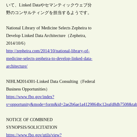
いて、Linked Dataやセマンティックウェブ分
野のコンサルティングを担当するようです。
National Library of Medicine Selects Zepheira to
Develop Linked Data Architecture（Zepheira,
2014/10/6）
http://zepheira.com/2014/10/national-library-of-
medicine-selects-zepheira-to-develop-linked-data-
architecture/
NIHLM2014301-Linked Data Consulting（Federal
Business Opportunities）
https://www.fbo.gov/index?
s=opportunity&mode=form&id=2ae2b6ae1a4129864bc12eafd8db7508&ta
NOTICE OF COMBINED
SYNOPSIS/SOLICITATION
https://www.fbo.gov/utils/view?