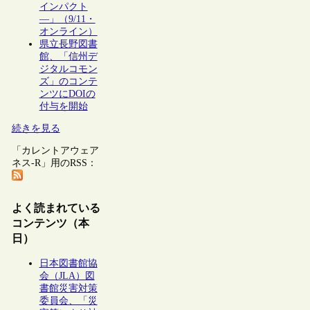
インパクト
―」（9/11・
オンライン）
県立長野図書
館、「信州デ
ジタルコモン
ズ」のコンテ
ンツにDOIの
付与を開始
続きを見る
「カレントアウェア
ネス-R」用のRSS：
よく読まれている
コンテンツ（本
日）
日本図書館協
会（JLA）図
書館災害対策
委員会、「災