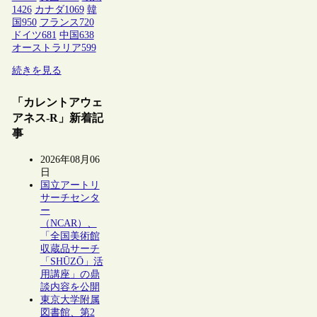
1426
カナダ
1069
韓
国
950
フランス
720
ドイツ
681
中国
638
オーストラリア
599
続きを見る
「カレントアウェ
アネス-R」新着記
事
2026年08月06
日
国立アートリ
サーチセンタ
ー
（NCAR）、
「全国美術館
収蔵品サーチ
「SHŪZŌ」活
用講座」の鼎
談内容を公開
東京大学附属
図書館、第2