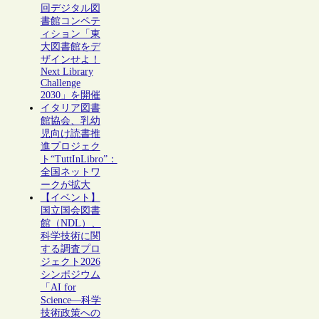
回デジタル図
書館コンペテ
ィション「東
大図書館をデ
ザインせよ！
Next Library
Challenge
2030」を開催
イタリア図書
館協会、乳幼
児向け読書推
進プロジェク
ト“TuttInLibro”：
全国ネットワ
ークが拡大
【イベント】
国立国会図書
館（NDL）、
科学技術に関
する調査プロ
ジェクト2026
シンポジウム
「AI for
Science―科学
技術政策への