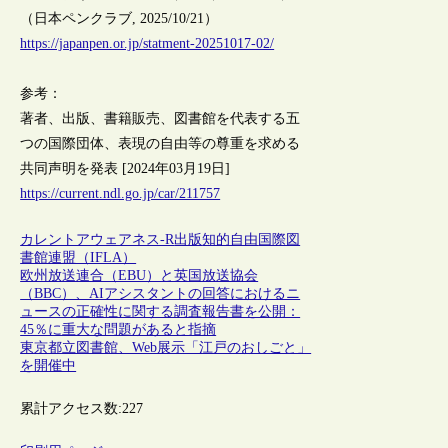
（日本ペンクラブ, 2025/10/21）
https://japanpen.or.jp/statment-20251017-02/
参考：
著者、出版、書籍販売、図書館を代表する五
つの国際団体、表現の自由等の尊重を求める
共同声明を発表 [2024年03月19日]
https://current.ndl.go.jp/car/211757
カレントアウェアネス-R
出版
知的自由
国際図
書館連盟（IFLA）
欧州放送連合（EBU）と英国放送協会
（BBC）、AIアシスタントの回答におけるニ
ュースの正確性に関する調査報告書を公開：
45％に重大な問題があると指摘
東京都立図書館、Web展示「江戸のおしごと」
を開催中
累計アクセス数:
227