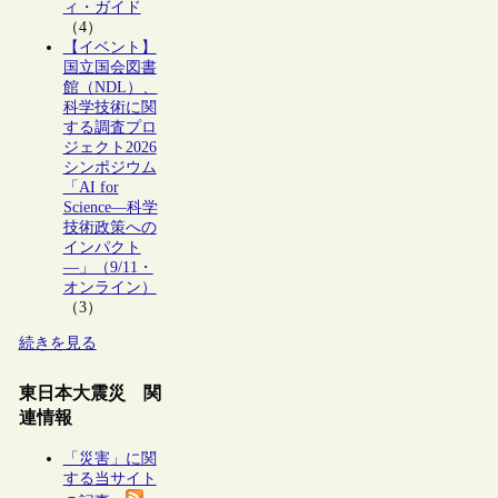
ィ・ガイド
（4）
【イベント】
国立国会図書
館（NDL）、
科学技術に関
する調査プロ
ジェクト2026
シンポジウム
「AI for
Science―科学
技術政策への
インパクト
―」（9/11・
オンライン）
（3）
続きを見る
東日本大震災 関
連情報
「災害」に関
する当サイト