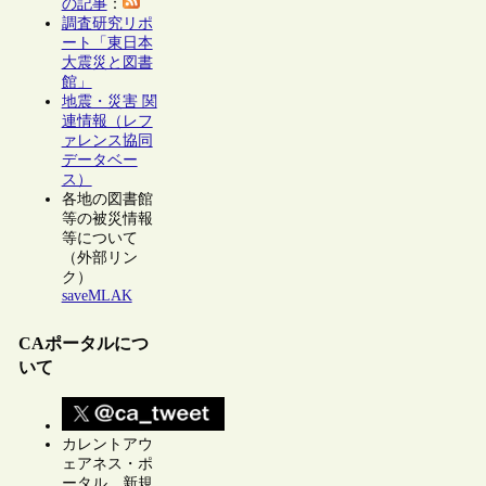
の記事
：
調査研究リポ
ート「東日本
大震災と図書
館」
地震・災害 関
連情報（レフ
ァレンス協同
データベー
ス）
各地の図書館
等の被災情報
等について
（外部リン
ク）
saveMLAK
CAポータルにつ
いて
カレントアウ
ェアネス・ポ
ータル 新規