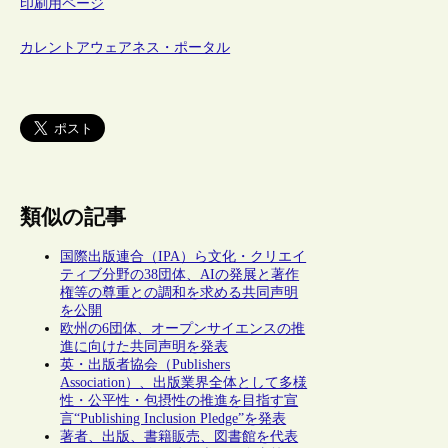
印刷用ページ
カレントアウェアネス・ポータル
類似の記事
国際出版連合（IPA）ら文化・クリエイ
ティブ分野の38団体、AIの発展と著作
権等の尊重との調和を求める共同声明
を公開
欧州の6団体、オープンサイエンスの推
進に向けた共同声明を発表
英・出版者協会（Publishers
Association）、出版業界全体として多様
性・公平性・包摂性の推進を目指す宣
言“Publishing Inclusion Pledge”を発表
著者、出版、書籍販売、図書館を代表