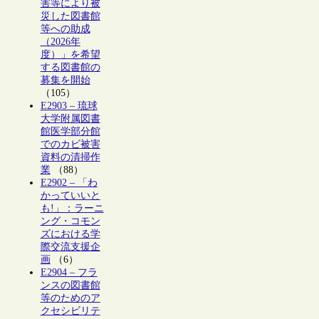
害等により被
災した図書館
等への助成
（2026年
度）」を希望
する図書館の
募集を開始
（105）
E2903 – 琉球
大学附属図書
館医学部分館
でのカビ被害
資料の清掃作
業
（88）
E2902 – 「わ
かっていいと
も!」：ラーニ
ング・コモン
ズにおける学
際交流支援企
画
（6）
E2904 – フラ
ンスの図書館
等のためのア
クセシビリテ