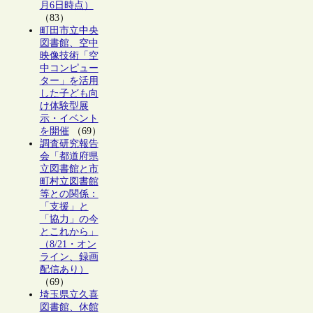
月6日時点）
（83）
町田市立中央
図書館、空中
映像技術「空
中コンピュー
ター」を活用
した子ども向
け体験型展
示・イベント
を開催
（69）
調査研究報告
会「都道府県
立図書館と市
町村立図書館
等との関係：
「支援」と
「協力」の今
とこれから」
（8/21・オン
ライン、録画
配信あり）
（69）
埼玉県立久喜
図書館、休館