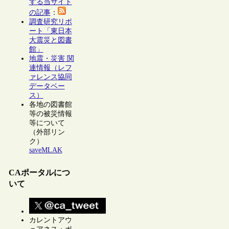
する当サイト
の記事
：
調査研究リポ
ート「東日本
大震災と図書
館」
地震・災害 関
連情報（レフ
ァレンス協同
データベー
ス）
各地の図書館
等の被災情報
等について
（外部リン
ク）
saveMLAK
CAポータルにつ
いて
カレントアウ