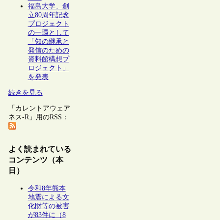
福島大学、創
立80周年記念
プロジェクト
の一環として
「知の継承と
発信のための
資料館構想プ
ロジェクト」
を発表
続きを見る
「カレントアウェア
ネス-R」用のRSS：
よく読まれている
コンテンツ（本
日）
令和8年熊本
地震による文
化財等の被害
が83件に（8