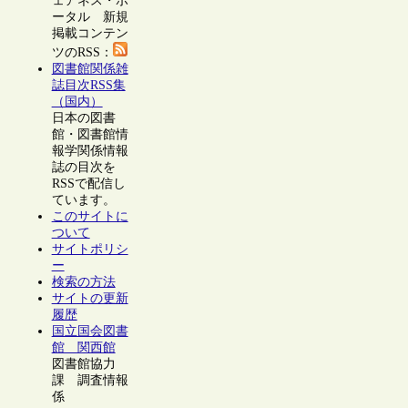
ェアネス・ポ
ータル 新規
掲載コンテン
ツのRSS：
図書館関係雑
誌目次RSS集
（国内）
日本の図書
館・図書館情
報学関係情報
誌の目次を
RSSで配信し
ています。
このサイトに
ついて
サイトポリシ
ー
検索の方法
サイトの更新
履歴
国立国会図書
館 関西館
図書館協力
課 調査情報
係