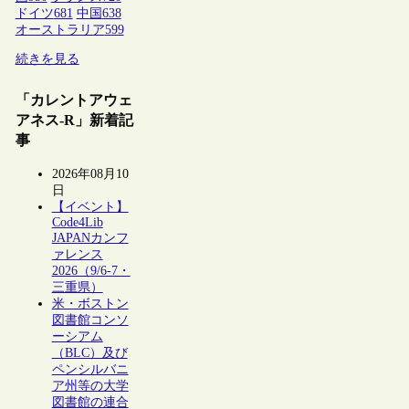
ドイツ
681
中国
638
オーストラリア
599
続きを見る
「カレントアウェ
アネス-R」新着記
事
2026年08月10
日
【イベント】
Code4Lib
JAPANカンフ
ァレンス
2026（9/6-7・
三重県）
米・ボストン
図書館コンソ
ーシアム
（BLC）及び
ペンシルバニ
ア州等の大学
図書館の連合