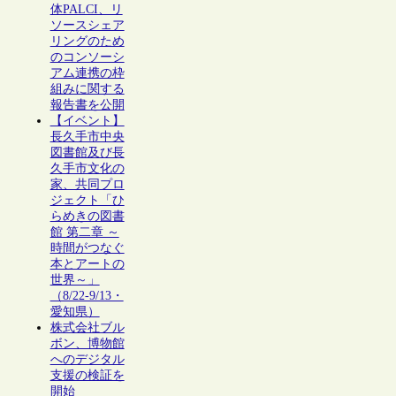
体PALCI、リ
ソースシェア
リングのため
のコンソーシ
アム連携の枠
組みに関する
報告書を公開
【イベント】
長久手市中央
図書館及び長
久手市文化の
家、共同プロ
ジェクト「ひ
らめきの図書
館 第二章 ～
時間がつなぐ
本とアートの
世界～」
（8/22-9/13・
愛知県）
株式会社ブル
ボン、博物館
へのデジタル
支援の検証を
開始