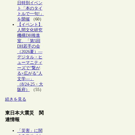
日特別イベン
ト「本のタイ
トルで一句!」
を開催
（60）
【イベント】
人間文化研究
機構DH推進
室、「第5回
DH若手の会
（2026夏）―
デジタル・ヒ
ューマニティ
ーズで“繋が
る×広がる”人
文学―」
（8/24-25・大
阪府）
（55）
続きを見る
東日本大震災 関
連情報
「災害」に関