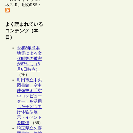
ネス-R」用のRSS：
よく読まれている
コンテンツ（本
日）
令和8年熊本
地震による文
化財等の被害
が83件に（8
月6日時点）
（76）
町田市立中央
図書館、空中
映像技術「空
中コンピュー
ター」を活用
した子ども向
け体験型展
示・イベント
を開催
（56）
埼玉県立久喜