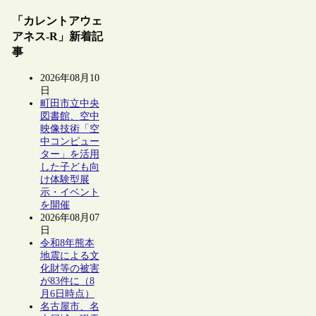
「カレントアウェ
アネス-R」新着記
事
2026年08月10
日
町田市立中央
図書館、空中
映像技術「空
中コンピュー
ター」を活用
した子ども向
け体験型展
示・イベント
を開催
2026年08月07
日
令和8年熊本
地震による文
化財等の被害
が83件に（8
月6日時点）
名古屋市、名