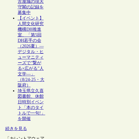
古屋城の現天
守閣の記録を
募集中
【イベント】
人間文化研究
機構DH推進
室、「第5回
DH若手の会
（2026夏）―
デジタル・ヒ
ューマニティ
ーズで“繋が
る×広がる”人
文学―」
（8/24-25・大
阪府）
埼玉県立久喜
図書館、休館
日特別イベン
ト「本のタイ
トルで一句!」
を開催
続きを見る
「カレントアウェア