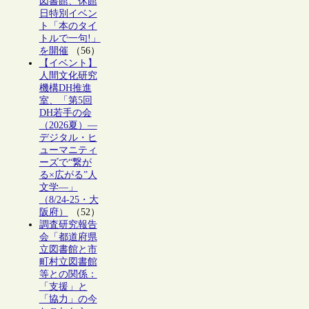
図書館、休館
日特別イベン
ト「本のタイ
トルで一句!」
を開催
（56）
【イベント】
人間文化研究
機構DH推進
室、「第5回
DH若手の会
（2026夏）―
デジタル・ヒ
ューマニティ
ーズで“繋が
る×広がる”人
文学―」
（8/24-25・大
阪府）
（52）
調査研究報告
会「都道府県
立図書館と市
町村立図書館
等との関係：
「支援」と
「協力」の今