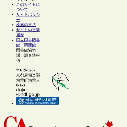
このサイトに
ついて
サイトポリシ
ー
検索の方法
サイトの更新
履歴
国立国会図書
館 関西館
図書館協力
課 調査情報
係
〒619-0287
京都府相楽郡
精華町精華台
8-1-3
chojo