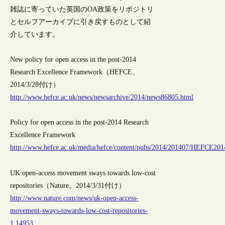
雑誌に寄っていた英国のOA政策をリポジトリ
とセルフアーカイブに引き戻すものとして紹
介しています。
New policy for open access in the post-2014
Research Excellence Framework（HEFCE、
2014/3/28付け）
http://www.hefce.ac.uk/news/newsarchive/2014/news86805.html
Policy for open access in the post-2014 Research
Excellence Framework
http://www.hefce.ac.uk/media/hefce/content/pubs/2014/201407/HEFCE201
UK open-access movement sways towards low-cost
repositories（Nature、2014/3/31付け）
http://www.nature.com/news/uk-open-access-
movement-sways-towards-low-cost-repositories-
1.14953