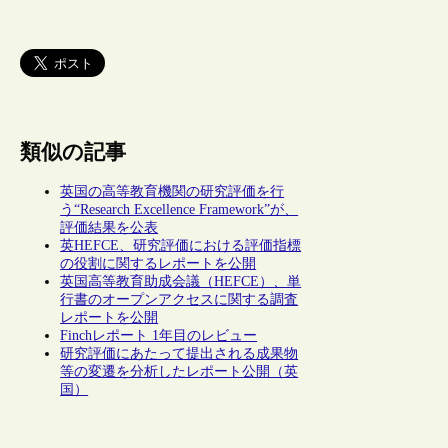
類似の記事
英国の高等教育機関の研究評価を行
う“Research Excellence Framework”が、
評価結果を公表
英HEFCE、研究評価における評価指標
の役割に関するレポートを公開
英国高等教育助成会議（HEFCE）、単
行書のオープンアクセスに関する調査
レポートを公開
Finchレポート 1年目のレビュー
研究評価にあたって提出される成果物
等の変遷を分析したレポート公開（英
国）