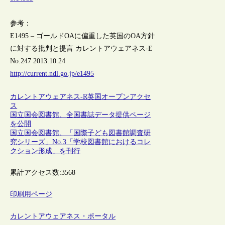
参考：
E1495 – ゴールドOAに偏重した英国のOA方針
に対する批判と提言 カレントアウェアネス-E
No.247 2013.10.24
http://current.ndl.go.jp/e1495
カレントアウェアネス-R
英国
オープンアクセ
ス
国立国会図書館、全国書誌データ提供ページ
を公開
国立国会図書館、「国際子ども図書館調査研
究シリーズ」No.3「学校図書館におけるコレ
クション形成」を刊行
累計アクセス数:
3568
印刷用ページ
カレントアウェアネス・ポータル