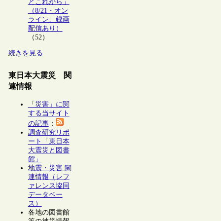
とこれから」
（8/21・オン
ライン、録画
配信あり）
（52）
続きを見る
東日本大震災 関
連情報
「災害」に関
する当サイト
の記事
：
調査研究リポ
ート「東日本
大震災と図書
館」
地震・災害 関
連情報（レフ
ァレンス協同
データベー
ス）
各地の図書館