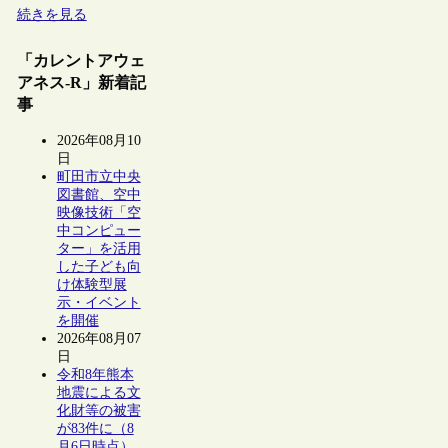
続きを見る
「カレントアウェ
アネス-R」新着記
事
2026年08月10
日
町田市立中央
図書館、空中
映像技術「空
中コンピュー
ター」を活用
した子ども向
け体験型展
示・イベント
を開催
2026年08月07
日
令和8年熊本
地震による文
化財等の被害
が83件に（8
月6日時点）