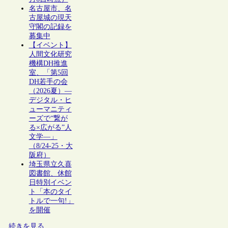
名古屋市、名
古屋城の現天
守閣の記録を
募集中
【イベント】
人間文化研究
機構DH推進
室、「第5回
DH若手の会
（2026夏）―
デジタル・ヒ
ューマニティ
ーズで“繋が
る×広がる”人
文学―」
（8/24-25・大
阪府）
埼玉県立久喜
図書館、休館
日特別イベン
ト「本のタイ
トルで一句!」
を開催
続きを見る