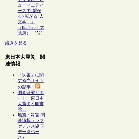
ューマニティ
ーズで“繋が
る×広がる”人
文学―」
（8/24-25・大
阪府）
（52）
続きを見る
東日本大震災 関
連情報
「災害」に関
する当サイト
の記事
：
調査研究リポ
ート「東日本
大震災と図書
館」
地震・災害 関
連情報（レフ
ァレンス協同
データベー
ス）