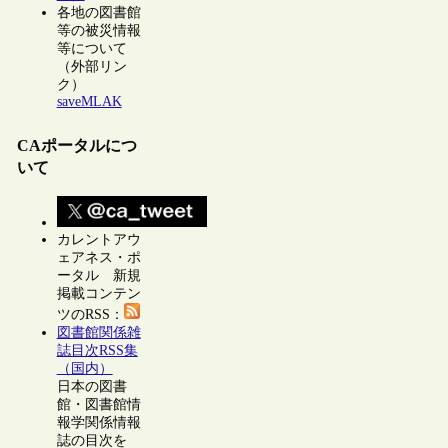
各地の図書館
等の被災情報
等について
（外部リン
ク）
saveMLAK
CAポータルにつ
いて
カレントアウ
ェアネス・ポ
ータル 新規
掲載コンテン
ツのRSS：
図書館関係雑
誌目次RSS集
（国内）
日本の図書
館・図書館情
報学関係情報
誌の目次を