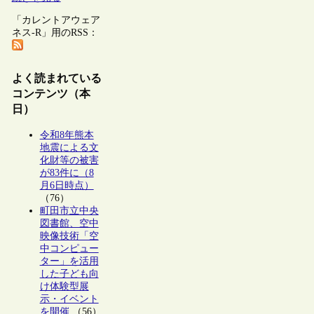
「カレントアウェア
ネス-R」用のRSS：
よく読まれている
コンテンツ（本
日）
令和8年熊本
地震による文
化財等の被害
が83件に（8
月6日時点）
（76）
町田市立中央
図書館、空中
映像技術「空
中コンピュー
ター」を活用
した子ども向
け体験型展
示・イベント
を開催
（56）