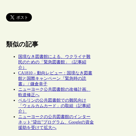
類似の記事
国境なき図書館による、ウクライナ難
民のための「緊急図書館」（記事紹
介）
CA1810 – 動向レビュー：国境なき図書
館と国際キャンペーン『緊急時の読
書』 / 鎌倉幸子
ニューヨーク公共図書館の改修計画、
軌道修正へ
ベルリンの公共図書館での難民向け
「ウェルカムカード」の取組（記事紹
介）
ニューヨークの公共図書館のインター
ネット“貸出”プログラム、Googleの資金
援助を受けて拡大へ