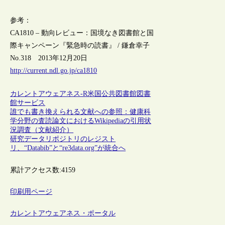
参考：
CA1810 – 動向レビュー：国境なき図書館と国
際キャンペーン『緊急時の読書』 / 鎌倉幸子
No.318 2013年12月20日
http://current.ndl.go.jp/ca1810
カレントアウェアネス-R
米国
公共図書館
図書
館サービス
誰でも書き換えられる文献への参照：健康科
学分野の査読論文におけるWikipediaの引用状
況調査（文献紹介）
研究データリポジトリのレジスト
リ、“Databib”と“re3data.org”が統合へ
累計アクセス数:
4159
印刷用ページ
カレントアウェアネス・ポータル