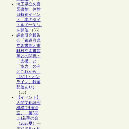
埼玉県立久喜
図書館、休館
日特別イベン
ト「本のタイ
トルで一句!」
を開催
（56）
調査研究報告
会「都道府県
立図書館と市
町村立図書館
等との関係：
「支援」と
「協力」の今
とこれから」
（8/21・オン
ライン、録画
配信あり）
（53）
【イベント】
人間文化研究
機構DH推進
室、「第5回
DH若手の会
（2026夏）―
デジタル・ヒ