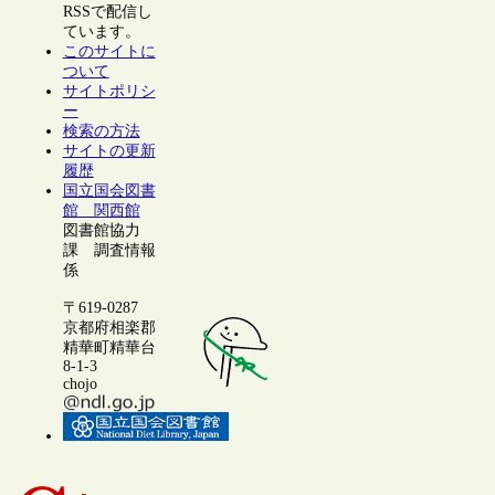
RSSで配信し
ています。
このサイトに
ついて
サイトポリシ
ー
検索の方法
サイトの更新
履歴
国立国会図書
館 関西館
図書館協力
課 調査情報
係
〒619-0287
京都府相楽郡
精華町精華台
8-1-3
chojo