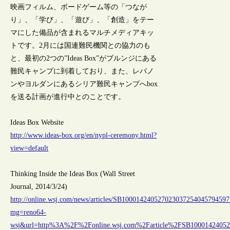
映画フィルム、ボードゲーム等の「つなが
り」、「学び」、「遊び」、「創造」をテー
マにした備品が含まれるマルチメディアキッ
トです。2月には国連難民機関との協力のも
と、最初の2つの”Ideas Box”がブルンジにある
難民キャンプに到着しており、また、レバノ
ンやヨルダンにあるシリア難民キャンプへbox
を送る計画が進行中とのことです。
Ideas Box Website
http://www.ideas-box.org/en/nypl-ceremony.html?
view=default
Thinking Inside the Ideas Box (Wall Street
Journal, 2014/3/24)
http://online.wsj.com/news/articles/SB10001424052702303725404579459
mg=reno64-
wsj&url=http%3A%2F%2Fonline.wsj.com%2Farticle%2FSB10001424052