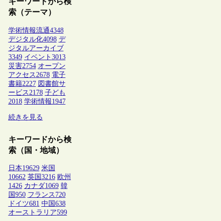
キーワードから検
索（テーマ）
学術情報流通
4348
デジタル化
4098
デ
ジタルアーカイブ
3349
イベント
3013
災害
2754
オープン
アクセス
2678
電子
書籍
2227
図書館サ
ービス
2178
子ども
2018
学術情報
1947
続きを見る
キーワードから検
索（国・地域）
日本
19629
米国
10662
英国
3216
欧州
1426
カナダ
1069
韓
国
950
フランス
720
ドイツ
681
中国
638
オーストラリア
599