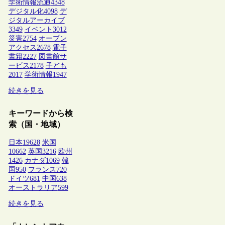
学術情報流通
4348
デジタル化
4098
デ
ジタルアーカイブ
3349
イベント
3012
災害
2754
オープン
アクセス
2678
電子
書籍
2227
図書館サ
ービス
2178
子ども
2017
学術情報
1947
続きを見る
キーワードから検
索（国・地域）
日本
19628
米国
10662
英国
3216
欧州
1426
カナダ
1069
韓
国
950
フランス
720
ドイツ
681
中国
638
オーストラリア
599
続きを見る