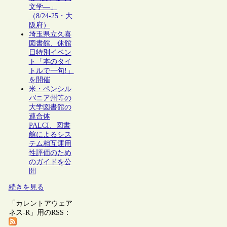
文学―」
（8/24-25・大
阪府）
埼玉県立久喜
図書館、休館
日特別イベン
ト「本のタイ
トルで一句!」
を開催
米・ペンシル
バニア州等の
大学図書館の
連合体
PALCI、図書
館によるシス
テム相互運用
性評価のため
のガイドを公
開
続きを見る
「カレントアウェア
ネス-R」用のRSS：