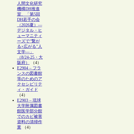
人間文化研究
機構DH推進
室、「第5回
DH若手の会
（2026夏）―
デジタル・ヒ
ューマニティ
ーズで“繋が
る×広がる”人
文学―」
（8/24-25・大
阪府）
（4）
E2904 – フラ
ンスの図書館
等のためのア
クセシビリテ
ィ・ガイド
（4）
E2903 – 琉球
大学附属図書
館医学部分館
でのカビ被害
資料の清掃作
業
（4）