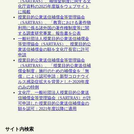
（SARTRAS）、補償金制度に関する文
化庁資料の2025年度版をウェブサイト
に掲載
授業目的公衆送信補償金等管理協会
（SARTRAS）、「教育における著作物
利用に係る諸外国の著作権制度等に関
する調査研究事業」報告書を公表
一般社団法人授業目的公衆送信補償金
等管理協会（SARTRAS）、授業目的公
衆送信補償金の額を文化庁長官に許可
申請
授業目的公衆送信補償金等管理協会
（SARTRAS）、「授業目的公衆送信補
償金制度」施行のための補償金を「無
償」により認可申請：新型コロナウイ
ルス感染症拡大を背景とした2020年度
のみの特例
文化庁、一般社団法人授業目的公衆送
信補償金等管理協会（SARTRAS）が許
可申請した授業目的公衆送信補償金の
額を認可：2021年度以降に適用
サイト内検索