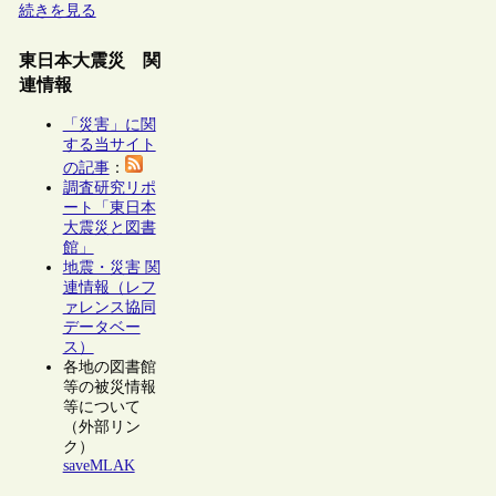
続きを見る
東日本大震災 関
連情報
「災害」に関
する当サイト
の記事
：
調査研究リポ
ート「東日本
大震災と図書
館」
地震・災害 関
連情報（レフ
ァレンス協同
データベー
ス）
各地の図書館
等の被災情報
等について
（外部リン
ク）
saveMLAK