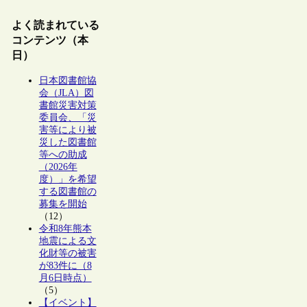
よく読まれている
コンテンツ（本
日）
日本図書館協
会（JLA）図
書館災害対策
委員会、「災
害等により被
災した図書館
等への助成
（2026年
度）」を希望
する図書館の
募集を開始
（12）
令和8年熊本
地震による文
化財等の被害
が83件に（8
月6日時点）
（5）
【イベント】