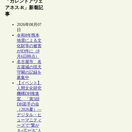
「カレントアウェ
アネス-R」新着記
事
2026年08月07
日
令和8年熊本
地震による文
化財等の被害
が83件に（8
月6日時点）
名古屋市、名
古屋城の現天
守閣の記録を
募集中
【イベント】
人間文化研究
機構DH推進
室、「第5回
DH若手の会
（2026夏）―
デジタル・ヒ
ューマニティ
ーズで“繋が
る×広がる”人