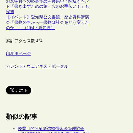
お文学賞への応募作品を募集中：関連イベン
ト「書き出すための第一歩のお手伝い！」も
実施
【イベント】愛知県公文書館、歴史資料講演
会「書物のちから―書物は社会をどう変えた
のか―」（10/4・愛知県）
累計アクセス数:
424
印刷用ページ
カレントアウェアネス・ポータル
類似の記事
授業目的公衆送信補償金等管理協会