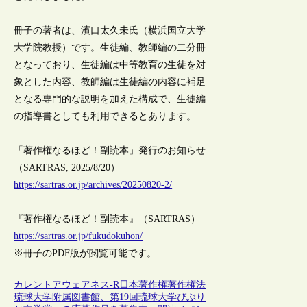
冊子の著者は、濱口太久未氏（横浜国立大学
大学院教授）です。生徒編、教師編の二分冊
となっており、生徒編は中等教育の生徒を対
象とした内容、教師編は生徒編の内容に補足
となる専門的な説明を加えた構成で、生徒編
の指導書としても利用できるとあります。
「著作権なるほど！副読本」発行のお知らせ
（SARTRAS, 2025/8/20）
https://sartras.or.jp/archives/20250820-2/
『著作権なるほど！副読本』（SARTRAS）
https://sartras.or.jp/fukudokuhon/
※冊子のPDF版が閲覧可能です。
カレントアウェアネス-R
日本
著作権
著作権法
琉球大学附属図書館、第19回琉球大学びぶり