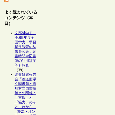
よく読まれている
コンテンツ（本
日）
文部科学省、
令和8年度全
国学力・学習
状況調査の結
果を公表：読
書時間や図書
館の利用頻度
等も調査
（39）
調査研究報告
会「都道府県
立図書館と市
町村立図書館
等との関係：
「支援」と
「協力」の今
とこれから」
（8/21・オン