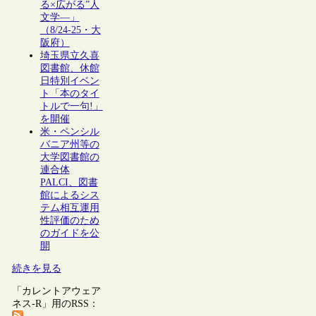
る×広がる”人
文学―」
（8/24-25・大
阪府）
埼玉県立久喜
図書館、休館
日特別イベン
ト「本のタイ
トルで一句!」
を開催
米・ペンシル
バニア州等の
大学図書館の
連合体
PALCI、図書
館によるシス
テム相互運用
性評価のため
のガイドを公
開
続きを見る
「カレントアウェア
ネス-R」用のRSS：