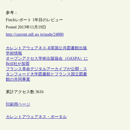
参考：
Finchレポート 1年目のレビュー
Posted 2013年11月19日
http://current.ndl.go.jp/node/24880
カレントアウェアネス-R
英国
公共図書館
出版
学術情報
オープンアクセス学術出版協会（OASPA）に
Brill社が加盟
フランス革命デジタルアーカイブが公開：ス
タンフォード大学図書館とフランス国立図書
館の共同事業
累計アクセス数:
3616
印刷用ページ
カレントアウェアネス・ポータル