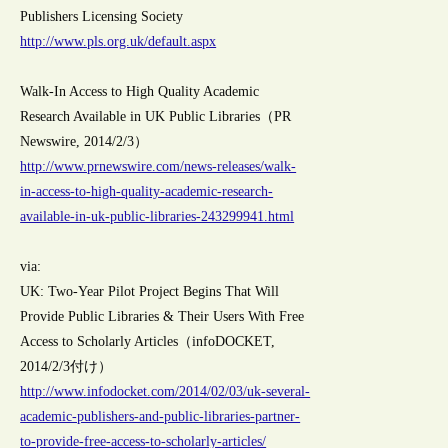
Publishers Licensing Society
http://www.pls.org.uk/default.aspx
Walk-In Access to High Quality Academic
Research Available in UK Public Libraries（PR
Newswire, 2014/2/3）
http://www.prnewswire.com/news-releases/walk-
in-access-to-high-quality-academic-research-
available-in-uk-public-libraries-243299941.html
via:
UK: Two-Year Pilot Project Begins That Will
Provide Public Libraries & Their Users With Free
Access to Scholarly Articles（infoDOCKET,
2014/2/3付け）
http://www.infodocket.com/2014/02/03/uk-several-
academic-publishers-and-public-libraries-partner-
to-provide-free-access-to-scholarly-articles/