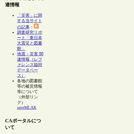
連情報
「災害」に関
する当サイト
の記事
：
調査研究リポ
ート「東日本
大震災と図書
館」
地震・災害 関
連情報（レフ
ァレンス協同
データベー
ス）
各地の図書館
等の被災情報
等について
（外部リン
ク）
saveMLAK
CAポータルにつ
いて