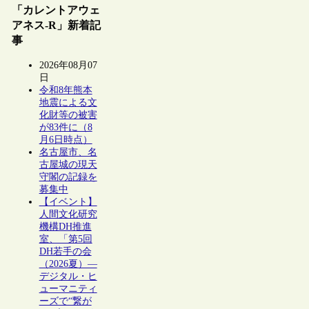
「カレントアウェ
アネス-R」新着記
事
2026年08月07
日
令和8年熊本
地震による文
化財等の被害
が83件に（8
月6日時点）
名古屋市、名
古屋城の現天
守閣の記録を
募集中
【イベント】
人間文化研究
機構DH推進
室、「第5回
DH若手の会
（2026夏）―
デジタル・ヒ
ューマニティ
ーズで“繋が