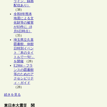
ライン、録画
配信あり）
（38）
令和8年熊本
地震による文
化財等の被害
が83件に（8
月6日時点）
（35）
埼玉県立久喜
図書館、休館
日特別イベン
ト「本のタイ
トルで一句!」
を開催
（28）
E2904 – フラ
ンスの図書館
等のためのア
クセシビリテ
ィ・ガイド
（28）
続きを見る
東日本大震災 関