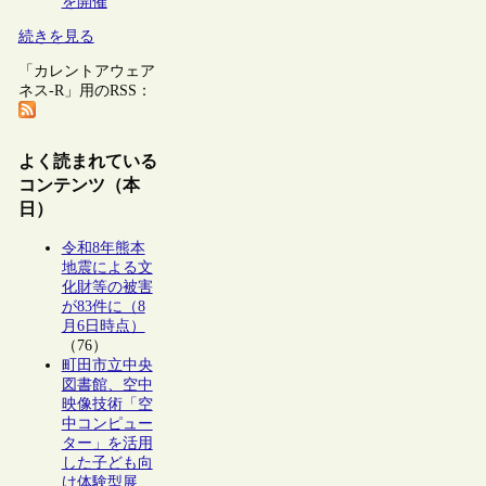
を開催
続きを見る
「カレントアウェア
ネス-R」用のRSS：
よく読まれている
コンテンツ（本
日）
令和8年熊本
地震による文
化財等の被害
が83件に（8
月6日時点）
（76）
町田市立中央
図書館、空中
映像技術「空
中コンピュー
ター」を活用
した子ども向
け体験型展