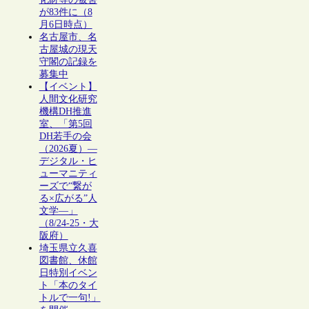
が83件に（8
月6日時点）
名古屋市、名
古屋城の現天
守閣の記録を
募集中
【イベント】
人間文化研究
機構DH推進
室、「第5回
DH若手の会
（2026夏）―
デジタル・ヒ
ューマニティ
ーズで“繋が
る×広がる”人
文学―」
（8/24-25・大
阪府）
埼玉県立久喜
図書館、休館
日特別イベン
ト「本のタイ
トルで一句!」