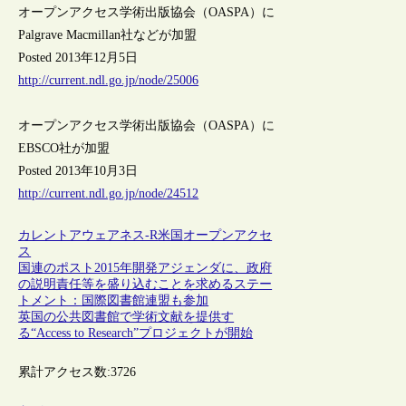
オープンアクセス学術出版協会（OASPA）に
Palgrave Macmillan社などが加盟
Posted 2013年12月5日
http://current.ndl.go.jp/node/25006
オープンアクセス学術出版協会（OASPA）に
EBSCO社が加盟
Posted 2013年10月3日
http://current.ndl.go.jp/node/24512
カレントアウェアネス-R
米国
オープンアクセ
ス
国連のポスト2015年開発アジェンダに、政府
の説明責任等を盛り込むことを求めるステー
トメント：国際図書館連盟も参加
英国の公共図書館で学術文献を提供す
る“Access to Research”プロジェクトが開始
累計アクセス数:
3726