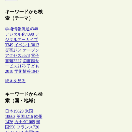
キーワードから検
索（テーマ）
学術情報流通
4348
デジタル化
4098
デ
ジタルアーカイブ
3349
イベント
3013
災害
2754
オープン
アクセス
2678
電子
書籍
2227
図書館サ
ービス
2178
子ども
2018
学術情報
1947
続きを見る
キーワードから検
索（国・地域）
日本
19629
米国
10662
英国
3216
欧州
1426
カナダ
1069
韓
国
950
フランス
720