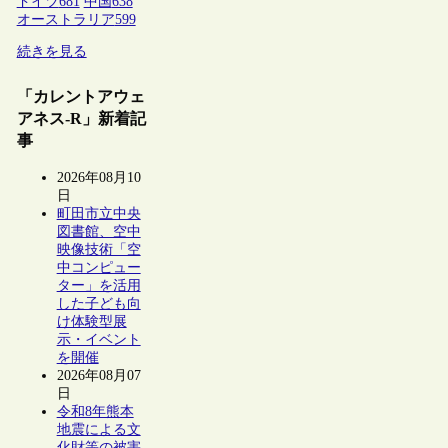
ドイツ
681
中国
638
オーストラリア
599
続きを見る
「カレントアウェ
アネス-R」新着記
事
2026年08月10
日
町田市立中央
図書館、空中
映像技術「空
中コンピュー
ター」を活用
した子ども向
け体験型展
示・イベント
を開催
2026年08月07
日
令和8年熊本
地震による文
化財等の被害