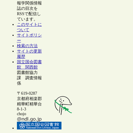
報学関係情報
誌の目次を
RSSで配信し
ています。
このサイトに
ついて
サイトポリシ
ー
検索の方法
サイトの更新
履歴
国立国会図書
館 関西館
図書館協力
課 調査情報
係
〒619-0287
京都府相楽郡
精華町精華台
8-1-3
chojo