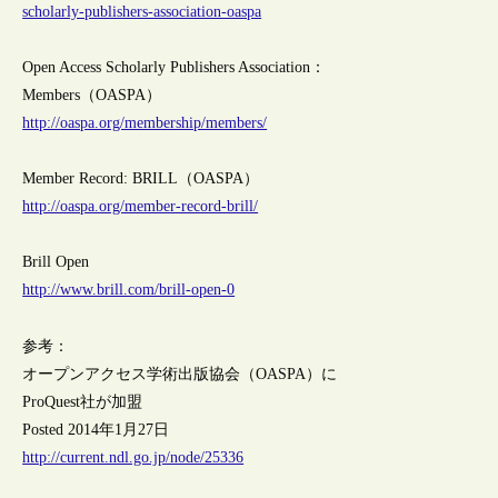
scholarly-publishers-association-oaspa
Open Access Scholarly Publishers Association：
Members（OASPA）
http://oaspa.org/membership/members/
Member Record: BRILL（OASPA）
http://oaspa.org/member-record-brill/
Brill Open
http://www.brill.com/brill-open-0
参考：
オープンアクセス学術出版協会（OASPA）に
ProQuest社が加盟
Posted 2014年1月27日
http://current.ndl.go.jp/node/25336