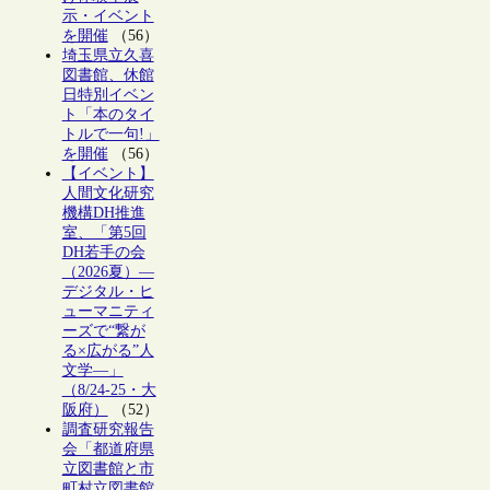
示・イベント
を開催
（56）
埼玉県立久喜
図書館、休館
日特別イベン
ト「本のタイ
トルで一句!」
を開催
（56）
【イベント】
人間文化研究
機構DH推進
室、「第5回
DH若手の会
（2026夏）―
デジタル・ヒ
ューマニティ
ーズで“繋が
る×広がる”人
文学―」
（8/24-25・大
阪府）
（52）
調査研究報告
会「都道府県
立図書館と市
町村立図書館