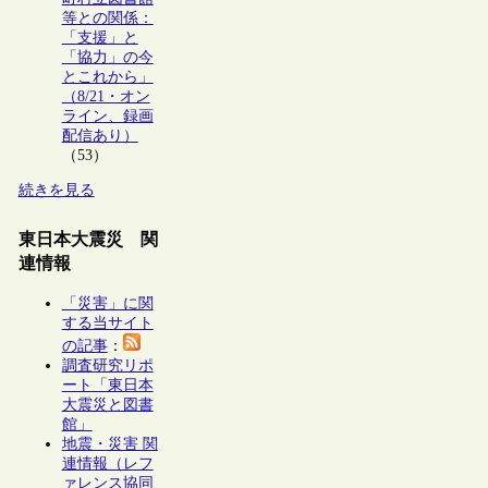
等との関係：
「支援」と
「協力」の今
とこれから」
（8/21・オン
ライン、録画
配信あり）
（53）
続きを見る
東日本大震災 関
連情報
「災害」に関
する当サイト
の記事
：
調査研究リポ
ート「東日本
大震災と図書
館」
地震・災害 関
連情報（レフ
ァレンス協同