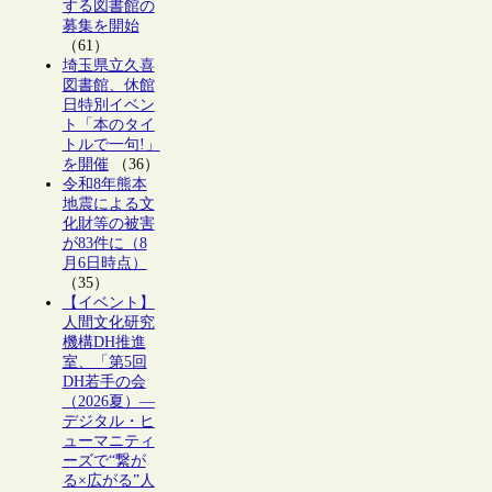
する図書館の
募集を開始
（61）
埼玉県立久喜
図書館、休館
日特別イベン
ト「本のタイ
トルで一句!」
を開催
（36）
令和8年熊本
地震による文
化財等の被害
が83件に（8
月6日時点）
（35）
【イベント】
人間文化研究
機構DH推進
室、「第5回
DH若手の会
（2026夏）―
デジタル・ヒ
ューマニティ
ーズで“繋が
る×広がる”人