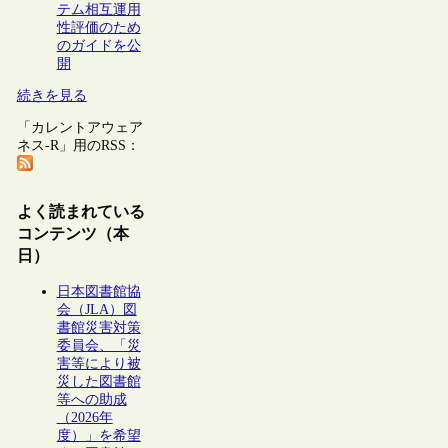
テム相互運用
性評価のため
のガイドを公
開
続きを見る
「カレントアウェア
ネス-R」用のRSS：
よく読まれている
コンテンツ（本
日）
日本図書館協
会（JLA）図
書館災害対策
委員会、「災
害等により被
災した図書館
等への助成
（2026年
度）」を希望