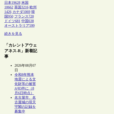
日本
19628
米国
10662
英国
3216
欧州
1426
カナダ
1069
韓
国
950
フランス
720
ドイツ
681
中国
638
オーストラリア
599
続きを見る
「カレントアウェ
アネス-R」新着記
事
2026年08月07
日
令和8年熊本
地震による文
化財等の被害
が83件に（8
月6日時点）
名古屋市、名
古屋城の現天
守閣の記録を
募集中