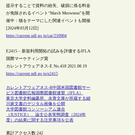
提示することで資料の紛失、破損に係る料金
が免除されるイベント“March Meowness”を開
催中：猫をテーマにした関連イベントも開催
[2024年03月12日]
https://current.ndl.go.jp/car/210904
E2415 – 新規利用開拓の試みを評価するIFLA
国際マーケティング賞
カレントアウェアネス-E No.418 2021.08.19
https://current.ndl.go.jp/e2415
カレントアウェアネス-R
中国
米国
図書館サー
ビス
図書館広報
国際図書館連盟（IFLA）
東京大学史料編纂所、永青文庫が所蔵する細
川家文書のデジタル画像を公開
大学図書館コンソーシアム連合
（JUSTICE）、論文公表実態調査（2024年
度）の結果に関する注意事項を公表
累計アクセス数:
242