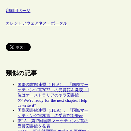
印刷用ページ
カレントアウェアネス・ポータル
類似の記事
国際図書館連盟（IFLA）、「国際マー
ケティング賞2022」の受賞館を発表：1
位はオーストラリアのヤラ図書館
の“We’re ready for the next chapter. Help
us write it”
国際図書館連盟（IFLA）、「国際マー
ケティング賞2019」の受賞館を発表
IFLA、第12回国際マーケティング賞の
受賞図書館を発表