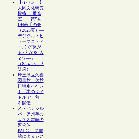
【イベント】
人間文化研究
機構DH推進
室、「第5回
DH若手の会
（2026夏）―
デジタル・ヒ
ューマニティ
ーズで“繋が
る×広がる”人
文学―」
（8/24-25・大
阪府）
埼玉県立久喜
図書館、休館
日特別イベン
ト「本のタイ
トルで一句!」
を開催
米・ペンシル
バニア州等の
大学図書館の
連合体
PALCI、図書
館によるシス