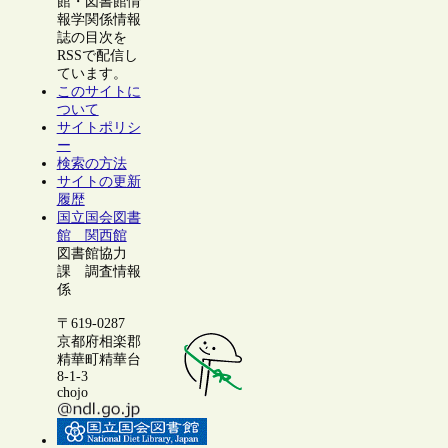
館・図書館情
報学関係情報
誌の目次を
RSSで配信し
ています。
このサイトに
ついて
サイトポリシ
ー
検索の方法
サイトの更新
履歴
国立国会図書
館 関西館
図書館協力
課 調査情報
係
〒619-0287
京都府相楽郡
精華町精華台
8-1-3
chojo