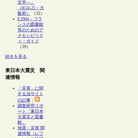
文学―」
（8/24-25・大
阪府）
（32）
E2904 – フラ
ンスの図書館
等のためのア
クセシビリテ
ィ・ガイド
（29）
続きを見る
東日本大震災 関
連情報
「災害」に関
する当サイト
の記事
：
調査研究リポ
ート「東日本
大震災と図書
館」
地震・災害 関
連情報（レフ