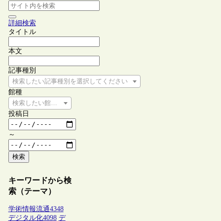
詳細検索
タイトル
本文
記事種別
検索したい記事種別を選択してください
館種
検索したい館種を選択してください
投稿日
～
検索
キーワードから検
索（テーマ）
学術情報流通
4348
デジタル化
4098
デ