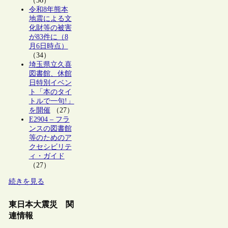
（36）
令和8年熊本
地震による文
化財等の被害
が83件に（8
月6日時点）
（34）
埼玉県立久喜
図書館、休館
日特別イベン
ト「本のタイ
トルで一句!」
を開催
（27）
E2904 – フラ
ンスの図書館
等のためのア
クセシビリテ
ィ・ガイド
（27）
続きを見る
東日本大震災 関
連情報