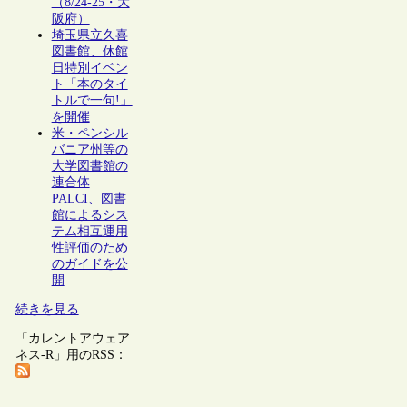
（8/24-25・大
阪府）
埼玉県立久喜
図書館、休館
日特別イベン
ト「本のタイ
トルで一句!」
を開催
米・ペンシル
バニア州等の
大学図書館の
連合体
PALCI、図書
館によるシス
テム相互運用
性評価のため
のガイドを公
開
続きを見る
「カレントアウェア
ネス-R」用のRSS：