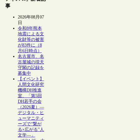
事
2026年08月07
日
令和8年熊本
地震による文
化財等の被害
が83件に（8
月6日時点）
名古屋市、名
古屋城の現天
守閣の記録を
募集中
【イベント】
人間文化研究
機構DH推進
室、「第5回
DH若手の会
（2026夏）―
デジタル・ヒ
ューマニティ
ーズで“繋が
る×広がる”人
文学―」