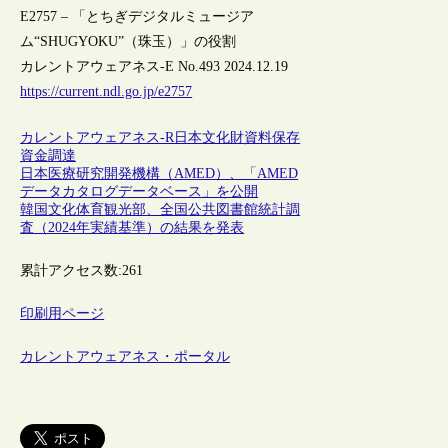
E2757 – 「とちぎデジタルミュージア
ム“SHUGYOKU”（珠玉）」の役割
カレントアウェアネス-E No.493 2024.12.19
https://current.ndl.go.jp/e2757
カレントアウェアネス-R
日本
文化財
資料保存
資金調達
日本医療研究開発機構（AMED）、「AMED
データカタログデータベース」を公開
韓国文化体育観光部、全国公共図書館統計調
査（2024年実績基準）の結果を発表
累計アクセス数:
261
印刷用ページ
カレントアウェアネス・ポータル