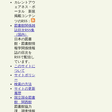
カレントアウ
ェアネス・ポ
ータル 新規
掲載コンテン
ツのRSS：
図書館関係雑
誌目次RSS集
（国内）
日本の図書
館・図書館情
報学関係情報
誌の目次を
RSSで配信し
ています。
このサイトに
ついて
サイトポリシ
ー
検索の方法
サイトの更新
履歴
国立国会図書
館 関西館
図書館協力
課 調査情報