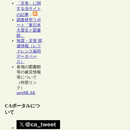
「災害」に関
する当サイト
の記事
：
調査研究リポ
ート「東日本
大震災と図書
館」
地震・災害 関
連情報（レフ
ァレンス協同
データベー
ス）
各地の図書館
等の被災情報
等について
（外部リン
ク）
saveMLAK
CAポータルにつ
いて