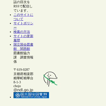
誌の目次を
RSSで配信し
ています。
このサイトに
ついて
サイトポリシ
ー
検索の方法
サイトの更新
履歴
国立国会図書
館 関西館
図書館協力
課 調査情報
係
〒619-0287
京都府相楽郡
精華町精華台
8-1-3
chojo