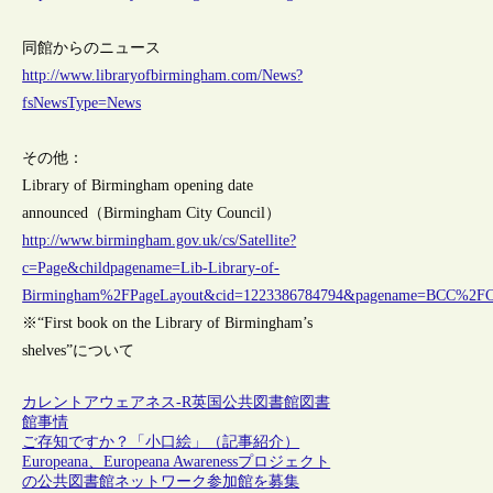
同館からのニュース
http://www.libraryofbirmingham.com/News?
fsNewsType=News
その他：
Library of Birmingham opening date
announced（Birmingham City Council）
http://www.birmingham.gov.uk/cs/Satellite?
c=Page&childpagename=Lib-Library-of-
Birmingham%2FPageLayout&cid=1223386784794&pagename=BCC%2F
※“First book on the Library of Birmingham’s
shelves”について
カレントアウェアネス-R
英国
公共図書館
図書
館事情
ご存知ですか？「小口絵」（記事紹介）
Europeana、Europeana Awarenessプロジェクト
の公共図書館ネットワーク参加館を募集