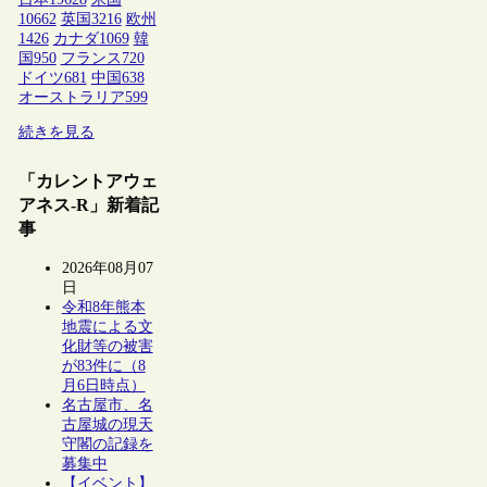
10662
英国
3216
欧州
1426
カナダ
1069
韓
国
950
フランス
720
ドイツ
681
中国
638
オーストラリア
599
続きを見る
「カレントアウェ
アネス-R」新着記
事
2026年08月07
日
令和8年熊本
地震による文
化財等の被害
が83件に（8
月6日時点）
名古屋市、名
古屋城の現天
守閣の記録を
募集中
【イベント】