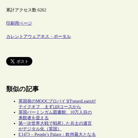
累計アクセス数:
6262
印刷用ページ
カレントアウェアネス・ポータル
類似の記事
英国発のMOOCプロバイダFutureLearnが
テイクオフ まずは8コースから
英国バーミンガム図書館、10万人目の
来館者を迎える
第一次世界大戦で戦死した兵士の遺言
がデジタル化（英国）
E1473 – People’s Palace：欧州最大となる