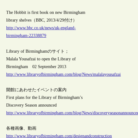
The Hobbit is first book on new Birmingham
library shelves（BBC, 2013/4/29付け）
http://www.bbc.co.uk/news/uk-england-
birmingham-22338879
Library of Birminghamのサイト；
Malala Yousafzai to open the Library of
Birmingham 02 September 2013
http://www.libraryofbirmingham.com/blog/News/malalayousafzai
開館にあわせたイベントの案内
First plans for the Library of Birmingham’s
Discovery Season announced
http://www.libraryofbirmingham.com/blog/News/discoveryseasonannounce
各種画像、動画
http://www.libraryofbirmingham.com/designandconstruction