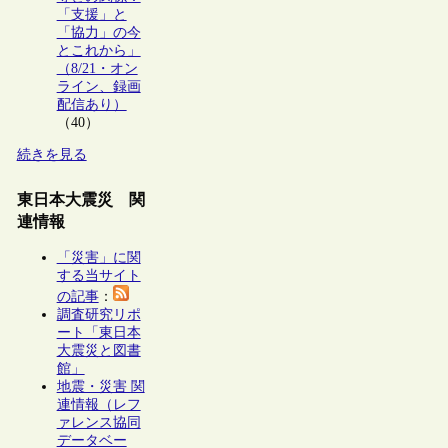
「支援」と
「協力」の今
とこれから」
（8/21・オン
ライン、録画
配信あり）
（40）
続きを見る
東日本大震災 関
連情報
「災害」に関
する当サイト
の記事
：
調査研究リポ
ート「東日本
大震災と図書
館」
地震・災害 関
連情報（レフ
ァレンス協同
データベー