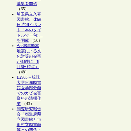
募集を開始
（65）
埼玉県立久喜
図書館、休館
日特別イベン
ト「本のタイ
トルで一句!」
を開催
（50）
令和8年熊本
地震による文
化財等の被害
が83件に（8
月6日時点）
（48）
E2903 – 琉球
大学附属図書
館医学部分館
でのカビ被害
資料の清掃作
業
（43）
調査研究報告
会「都道府県
立図書館と市
町村立図書館
等との関係：