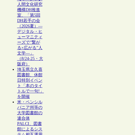
人間文化研究
機構DH推進
室、「第5回
DH若手の会
（2026夏）―
デジタル・ヒ
ューマニティ
ーズで“繋が
る×広がる”人
文学―」
（8/24-25・大
阪府）
埼玉県立久喜
図書館、休館
日特別イベン
ト「本のタイ
トルで一句!」
を開催
米・ペンシル
バニア州等の
大学図書館の
連合体
PALCI、図書
館によるシス
テム相互運用