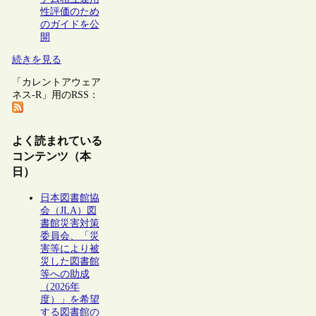
性評価のため
のガイドを公
開
続きを見る
「カレントアウェア
ネス-R」用のRSS：
よく読まれている
コンテンツ（本
日）
日本図書館協
会（JLA）図
書館災害対策
委員会、「災
害等により被
災した図書館
等への助成
（2026年
度）」を希望
する図書館の