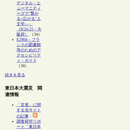
デジタル・ヒ
ューマニティ
ーズで“繋が
る×広がる”人
文学―」
（8/24-25・大
阪府）
（34）
E2904 – フラ
ンスの図書館
等のためのア
クセシビリテ
ィ・ガイド
（34）
続きを見る
東日本大震災 関
連情報
「災害」に関
する当サイト
の記事
：
調査研究リポ
ート「東日本