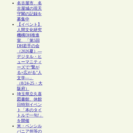
名古屋市、名
古屋城の現天
守閣の記録を
募集中
【イベント】
人間文化研究
機構DH推進
室、「第5回
DH若手の会
（2026夏）―
デジタル・ヒ
ューマニティ
ーズで“繋が
る×広がる”人
文学―」
（8/24-25・大
阪府）
埼玉県立久喜
図書館、休館
日特別イベン
ト「本のタイ
トルで一句!」
を開催
米・ペンシル
バニア州等の