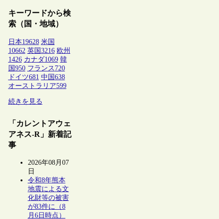
キーワードから検
索（国・地域）
日本
19628
米国
10662
英国
3216
欧州
1426
カナダ
1069
韓
国
950
フランス
720
ドイツ
681
中国
638
オーストラリア
599
続きを見る
「カレントアウェ
アネス-R」新着記
事
2026年08月07
日
令和8年熊本
地震による文
化財等の被害
が83件に（8
月6日時点）