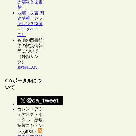
大震災と図書
館」
地震・災害 関
連情報（レフ
ァレンス協同
データベー
ス）
各地の図書館
等の被災情報
等について
（外部リン
ク）
saveMLAK
CAポータルにつ
いて
カレントアウ
ェアネス・ポ
ータル 新規
掲載コンテン
ツのRSS：