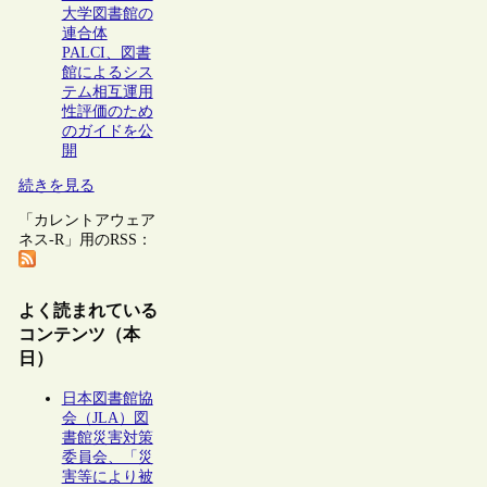
大学図書館の
連合体
PALCI、図書
館によるシス
テム相互運用
性評価のため
のガイドを公
開
続きを見る
「カレントアウェア
ネス-R」用のRSS：
よく読まれている
コンテンツ（本
日）
日本図書館協
会（JLA）図
書館災害対策
委員会、「災
害等により被