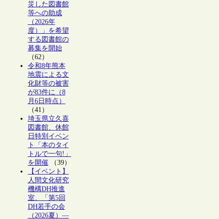
災した図書館
等への助成
（2026年
度）」を希望
する図書館の
募集を開始
（62）
令和8年熊本
地震による文
化財等の被害
が83件に（8
月6日時点）
（41）
埼玉県立久喜
図書館、休館
日特別イベン
ト「本のタイ
トルで一句!」
を開催
（39）
【イベント】
人間文化研究
機構DH推進
室、「第5回
DH若手の会
（2026夏）―