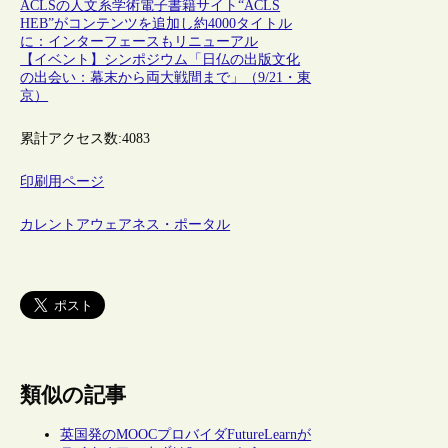
ACLSの人文系学術電子書籍サイト“ACLS
HEB”がコンテンツを追加し約4000タイトル
に：インターフェースもリニューアル
【イベント】シンポジウム「日仏の出版文化
の出会い：幕末から両大戦間まで」（9/21・東
京）
累計アクセス数:
4083
印刷用ページ
カレントアウェアネス・ポータル
類似の記事
英国発のMOOCプロバイダFutureLearnが