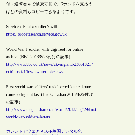
付・連隊番号で検索可能で、6ポンドを支払え
ばどの資料もコピーできるようです。
Service：Find a soldier’s will
https://probatesearch.service.gov.uk/
World War I soldier wills digitised for online
archive (BBC 2013/8/28付けの記事)
http://www.bbc.co.uk/news/uk-england-23861821?
ocid=socialflow_twitter_bbcnews
First world war soldiers’ undelivered letters home
come to light at last (The Guradian 2013/8/29付け
の記事)
http://www.theguardian.com/world/2013/aug/29/first-
world-war-soldiers-letters
カレントアウェアネス-R
英国
デジタル化