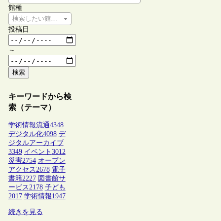
館種
検索したい館種を選択してください
投稿日
～
検索
キーワードから検
索（テーマ）
学術情報流通
4348
デジタル化
4098
デ
ジタルアーカイブ
3349
イベント
3012
災害
2754
オープン
アクセス
2678
電子
書籍
2227
図書館サ
ービス
2178
子ども
2017
学術情報
1947
続きを見る