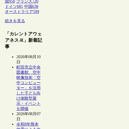
国
950
フランス
720
ドイツ
681
中国
638
オーストラリア
599
続きを見る
「カレントアウェ
アネス-R」新着記
事
2026年08月10
日
町田市立中央
図書館、空中
映像技術「空
中コンピュー
ター」を活用
した子ども向
け体験型展
示・イベント
を開催
2026年08月07
日
令和8年熊本