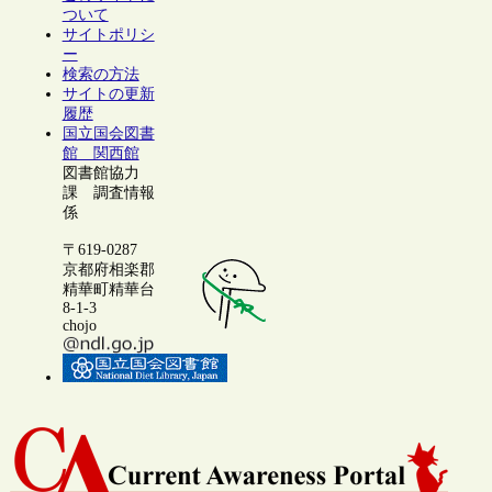
ついて
サイトポリシ
ー
検索の方法
サイトの更新
履歴
国立国会図書
館 関西館
図書館協力
課 調査情報
係
〒619-0287
京都府相楽郡
精華町精華台
8-1-3
chojo