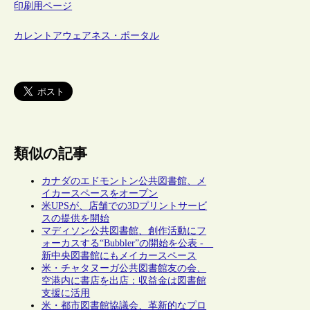
印刷用ページ
カレントアウェアネス・ポータル
類似の記事
カナダのエドモントン公共図書館、メ
イカースペースをオープン
米UPSが、店舗での3Dプリントサービ
スの提供を開始
マディソン公共図書館、創作活動にフ
ォーカスする“Bubbler”の開始を公表 -
新中央図書館にもメイカースペース
米・チャタヌーガ公共図書館友の会、
空港内に書店を出店：収益金は図書館
支援に活用
米・都市図書館協議会、革新的なプロ