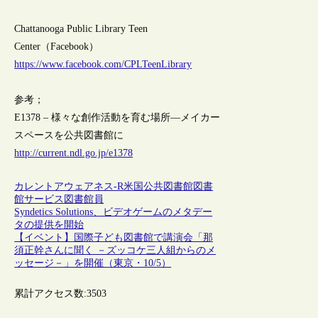
Chattanooga Public Library Teen
Center（Facebook）
https://www.facebook.com/CPLTeenLibrary
参考；
E1378 – 様々な創作活動を育む場所―メイカー
スペースを公共図書館に
http://current.ndl.go.jp/e1378
カレントアウェアネス-R
米国
公共図書館
図書
館サービス
図書館員
Syndetics Solutions、ビデオゲームのメタデー
タの提供を開始
【イベント】国際子ども図書館で講演会「那
須正幹さんに聞く －ズッコケ三人組からのメ
ッセージ－」を開催（東京・10/5）
累計アクセス数:
3503