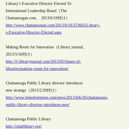
Library’s Executive Director Elected To
International Leadership Board（The
Chattanoogan.com, 2013/6/19付け）
http://www.chattanoogan.com/2013/6/19/253602/Library-
s-Executive-Director-Elected.aspx
Making Room for Innovation（Library journal,
2013/5/16付け）
http://lj.libraryjournal.com/2013/05/future-of-
libraries/making-room-for-innovation/
Chattanooga Public Library director introduces
new strategy（2013/2/20付け）
http://www.timesfreepress.com/news/2013/feb/20/chattanooga-
public-library-director-introduces-new/
Chattanooga Public Library
http://chattlibrary.org/