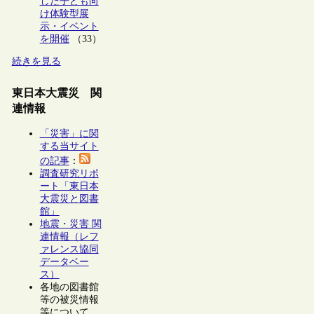
した子ども向
け体験型展
示・イベント
を開催
（33）
続きを見る
東日本大震災 関
連情報
「災害」に関
する当サイト
の記事
：
調査研究リポ
ート「東日本
大震災と図書
館」
地震・災害 関
連情報（レフ
ァレンス協同
データベー
ス）
各地の図書館
等の被災情報
等について