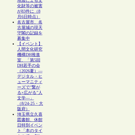
地震による文
化財等の被害
が83件に（8
月6日時点）
名古屋市、名
古屋城の現天
守閣の記録を
募集中
【イベント】
人間文化研究
機構DH推進
室、「第5回
DH若手の会
（2026夏）―
デジタル・ヒ
ューマニティ
ーズで“繋が
る×広がる”人
文学―」
（8/24-25・大
阪府）
埼玉県立久喜
図書館、休館
日特別イベン
ト「本のタイ