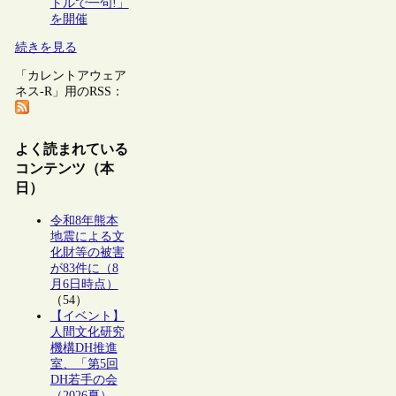
トルで一句!」
を開催
続きを見る
「カレントアウェア
ネス-R」用のRSS：
よく読まれている
コンテンツ（本
日）
令和8年熊本
地震による文
化財等の被害
が83件に（8
月6日時点）
（54）
【イベント】
人間文化研究
機構DH推進
室、「第5回
DH若手の会
（2026夏）―