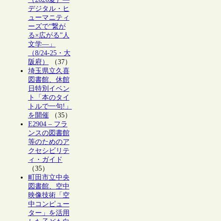
デジタル・ヒ
ューマニティ
ーズで“繋が
る×広がる”人
文学―」
（8/24-25・大
阪府）
（37）
埼玉県立久喜
図書館、休館
日特別イベン
ト「本のタイ
トルで一句!」
を開催
（35）
E2904 – フラ
ンスの図書館
等のためのア
クセシビリテ
ィ・ガイド
（35）
町田市立中央
図書館、空中
映像技術「空
中コンピュー
ター」を活用