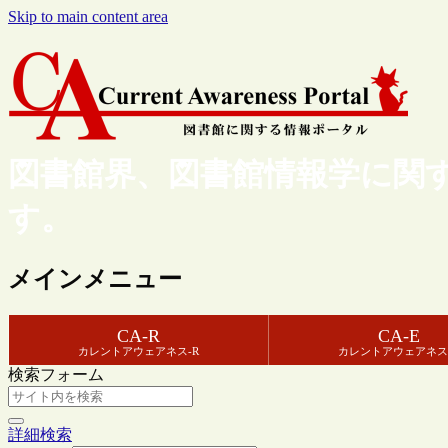
Skip to main content area
図書館界、図書館情報学に関
す。
メインメニュー
CA-R
CA-E
カレントアウェアネス-R
カレントアウェアネス
検索フォーム
詳細検索