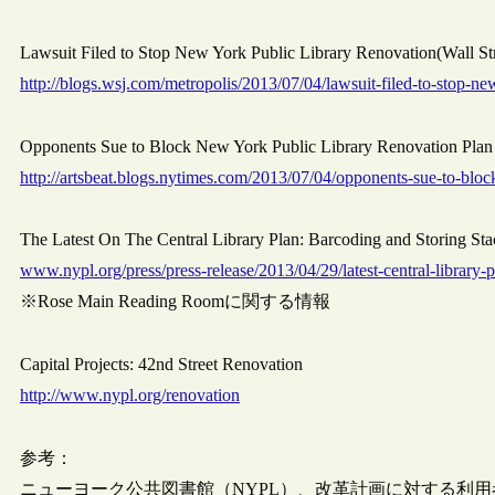
Lawsuit Filed to Stop New York Public Library Renovation(Wall S
http://blogs.wsj.com/metropolis/2013/07/04/lawsuit-filed-to-stop-ne
Opponents Sue to Block New York Public Library Renovation 
http://artsbeat.blogs.nytimes.com/2013/07/04/opponents-sue-to-bloc
The Latest On The Central Library Plan: Barcoding and Storing Sta
www.nypl.org/press/press-release/2013/04/29/latest-central-library-
※Rose Main Reading Roomに関する情報
Capital Projects: 42nd Street Renovation
http://www.nypl.org/renovation
参考：
ニューヨーク公共図書館（NYPL）、改革計画に対する利用者からの