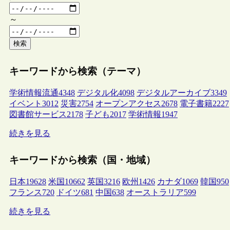
～
検索
キーワードから検索（テーマ）
学術情報流通
4348
デジタル化
4098
デジタルアーカイブ
3349
イベント
3012
災害
2754
オープンアクセス
2678
電子書籍
2227
図書館サービス
2178
子ども
2017
学術情報
1947
続きを見る
キーワードから検索（国・地域）
日本
19628
米国
10662
英国
3216
欧州
1426
カナダ
1069
韓国
950
フランス
720
ドイツ
681
中国
638
オーストラリア
599
続きを見る