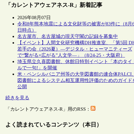
「カレントアウェアネス-R」新着記事
2026年08月07日
令和8年熊本地震による文化財等の被害が83件に（8月
日時点）
名古屋市、名古屋城の現天守閣の記録を募集中
【イベント】人間文化研究機構DH推進室、「第5回 D
若手の会（2026夏）―デジタル・ヒューマニティーズ
で“繋がる×広がる”人文学―」（8/24-25・大阪府）
埼玉県立久喜図書館、休館日特別イベント「本のタイ
ルで一句!」を開催
米・ペンシルバニア州等の大学図書館の連合体PALCI
図書館によるシステム相互運用性評価のためのガイド
公開
続きを見る
「カレントアウェアネス-R」用のRSS：
よく読まれているコンテンツ（本日）