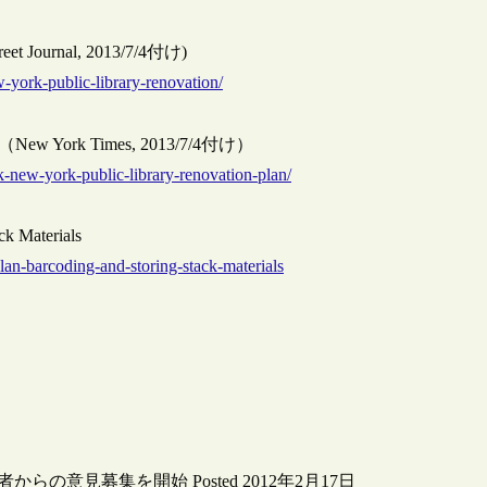
treet Journal, 2013/7/4付け)
w-york-public-library-renovation/
Plan（New York Times, 2013/7/4付け）
k-new-york-public-library-renovation-plan/
ck Materials
plan-barcoding-and-storing-stack-materials
意見募集を開始 Posted 2012年2月17日