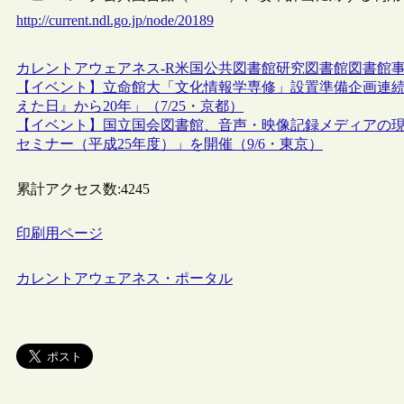
http://current.ndl.go.jp/node/20189
カレントアウェアネス-R
米国
公共図書館
研究図書館
図書館
【イベント】立命館大「文化情報学専修」設置準備企画連続
えた日』から20年」（7/25・京都）
【イベント】国立国会図書館、音声・映像記録メディアの
セミナー（平成25年度）」を開催（9/6・東京）
累計アクセス数:
4245
印刷用ページ
カレントアウェアネス・ポータル