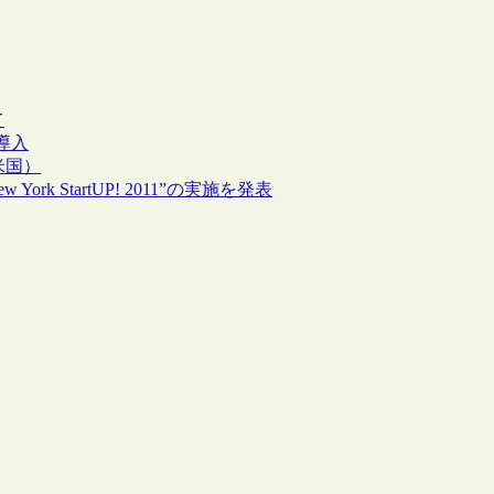
て
導入
米国）
 StartUP! 2011”の実施を発表