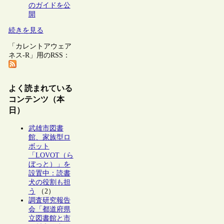
のガイドを公
開
続きを見る
「カレントアウェア
ネス-R」用のRSS：
よく読まれている
コンテンツ（本
日）
武雄市図書
館、家族型ロ
ボット
「LOVOT（ら
ぼっと）」を
設置中：読書
犬の役割も担
う
（2）
調査研究報告
会「都道府県
立図書館と市