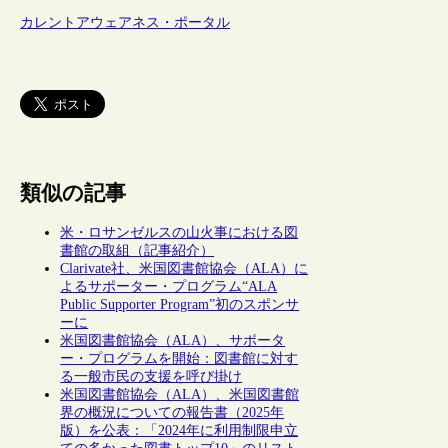
カレントアウェアネス・ポータル
類似の記事
米・ロサンゼルスの山火事における図
書館の取組（記事紹介）
Clarivate社、米国図書館協会（ALA）に
よるサポーター・プログラム“ALA
Public Supporter Program”初のスポンサ
ーに
米国図書館協会（ALA）、サポータ
ー・プログラムを開始：図書館に対す
る一般市民の支援を呼び掛け
米国図書館協会（ALA）、米国図書館
界の概況についての報告書（2025年
版）を公表：「2024年に利用制限申立