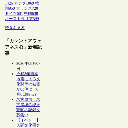
1426
カナダ
1069
韓
国
950
フランス
720
ドイツ
681
中国
638
オーストラリア
599
続きを見る
「カレントアウェ
アネス-R」新着記
事
2026年08月07
日
令和8年熊本
地震による文
化財等の被害
が83件に（8
月6日時点）
名古屋市、名
古屋城の現天
守閣の記録を
募集中
【イベント】
人間文化研究