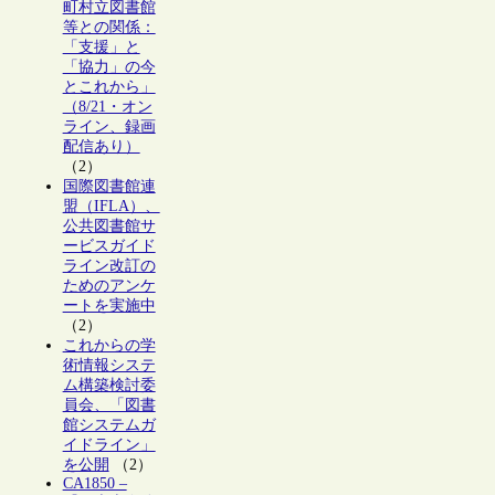
町村立図書館
等との関係：
「支援」と
「協力」の今
とこれから」
（8/21・オン
ライン、録画
配信あり）
（2）
国際図書館連
盟（IFLA）、
公共図書館サ
ービスガイド
ライン改訂の
ためのアンケ
ートを実施中
（2）
これからの学
術情報システ
ム構築検討委
員会、「図書
館システムガ
イドライン」
を公開
（2）
CA1850 –