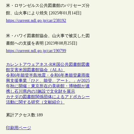
米・ロサンゼルス公共図書館のパリセーズ分
館、山火事により焼失 [2025年01月14日]
https://current.ndl.go.jp/car/238192
米・ハワイ図書館協会、山火事で被災した図
書館への支援を表明 [2023年08月25日]
https://current.ndl.go.jp/car/190799
カレントアウェアネス-R
米国
公共図書館
図書
館
災害
米国図書館協会（ALA）
令和6年能登半島地震・令和6年奥能登豪雨復
興支援事業「ひと、能登、アート。」が2025
年秋に開催：東京所在の美術館・博物館が連
携し石川県内の3施設で文化財を展示
カナダの図書館関係団体によるアドボカシー
活動に関する研究（文献紹介）
累計アクセス数:
189
印刷用ページ