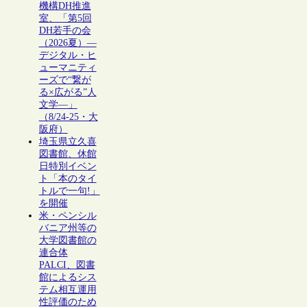
機構DH推進
室、「第5回
DH若手の会
（2026夏）―
デジタル・ヒ
ューマニティ
ーズで“繋が
る×広がる”人
文学―」
（8/24-25・大
阪府）
埼玉県立久喜
図書館、休館
日特別イベン
ト「本のタイ
トルで一句!」
を開催
米・ペンシル
バニア州等の
大学図書館の
連合体
PALCI、図書
館によるシス
テム相互運用
性評価のため