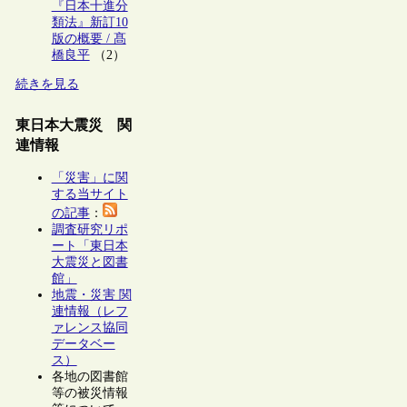
『日本十進分
類法』新訂10
版の概要 / 髙
橋良平
（2）
続きを見る
東日本大震災 関
連情報
「災害」に関
する当サイト
の記事
：
調査研究リポ
ート「東日本
大震災と図書
館」
地震・災害 関
連情報（レフ
ァレンス協同
データベー
ス）
各地の図書館
等の被災情報