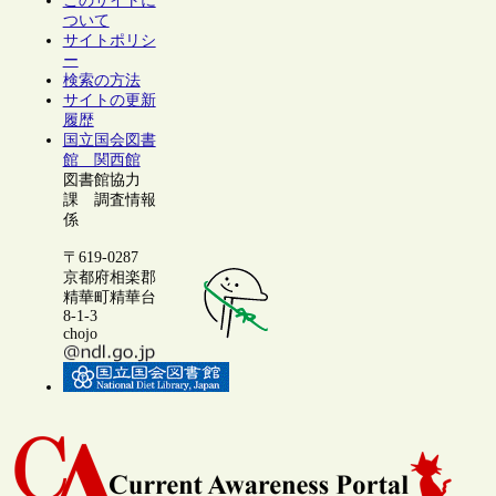
このサイトに
ついて
サイトポリシ
ー
検索の方法
サイトの更新
履歴
国立国会図書
館 関西館
図書館協力
課 調査情報
係
〒619-0287
京都府相楽郡
精華町精華台
8-1-3
chojo