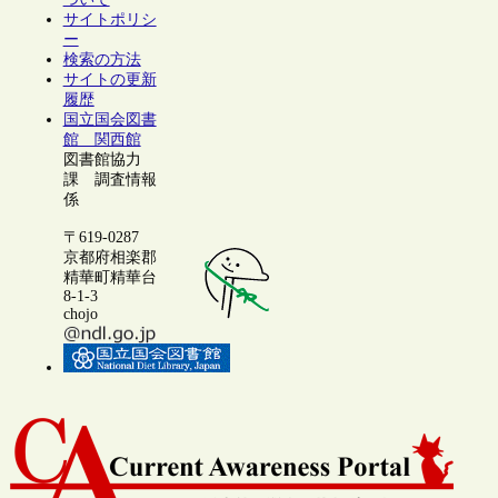
サイトポリシ
ー
検索の方法
サイトの更新
履歴
国立国会図書
館 関西館
図書館協力
課 調査情報
係
〒619-0287
京都府相楽郡
精華町精華台
8-1-3
chojo