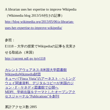
A librarian uses her expertise to improve Wikipedia
（Wikimedia blog 2013/5/6付けの記事）
http://blog.wikimedia.org/2013/05/06/a-librarian-
uses-her-expertise-to-improve-wikipedia/
参照：
E1118 – 大学の授業でWikipediaの記事を充実さ
せる取組み（米国）
http://current.ndl.go.jp/e1118
カレントアウェアネス-R
米国
大学図書館
Wikipedia
Wikimedia財団
キューバ“Finca Vigia”のアーネスト・ヘミング
ウェイ関連資料、デジタルコピーが米国のジ
ョン・F・ケネディ図書館で公開へ
MDPI、学術出版をテーマとしたオープンアク
セスジャーナル“Publications”を創刊
累計アクセス数:
2895