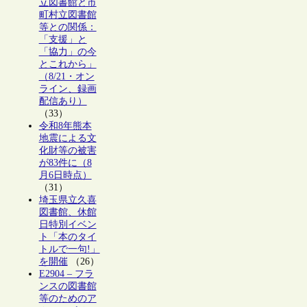
立図書館と市
町村立図書館
等との関係：
「支援」と
「協力」の今
とこれから」
（8/21・オン
ライン、録画
配信あり）
（33）
令和8年熊本
地震による文
化財等の被害
が83件に（8
月6日時点）
（31）
埼玉県立久喜
図書館、休館
日特別イベン
ト「本のタイ
トルで一句!」
を開催
（26）
E2904 – フラ
ンスの図書館
等のためのア