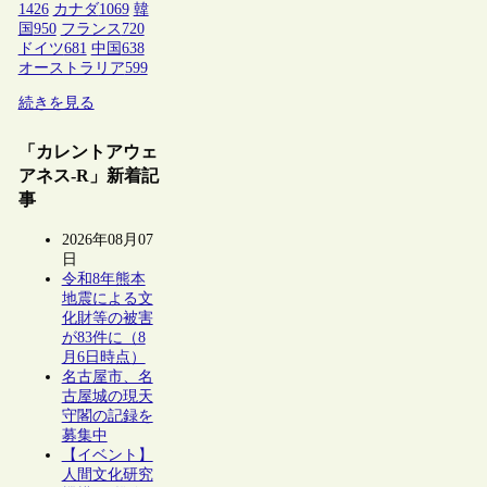
1426
カナダ
1069
韓
国
950
フランス
720
ドイツ
681
中国
638
オーストラリア
599
続きを見る
「カレントアウェ
アネス-R」新着記
事
2026年08月07
日
令和8年熊本
地震による文
化財等の被害
が83件に（8
月6日時点）
名古屋市、名
古屋城の現天
守閣の記録を
募集中
【イベント】
人間文化研究