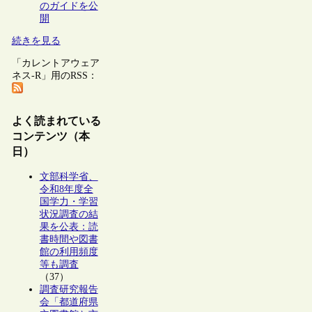
のガイドを公
開
続きを見る
「カレントアウェア
ネス-R」用のRSS：
よく読まれている
コンテンツ（本
日）
文部科学省、
令和8年度全
国学力・学習
状況調査の結
果を公表：読
書時間や図書
館の利用頻度
等も調査
（37）
調査研究報告
会「都道府県