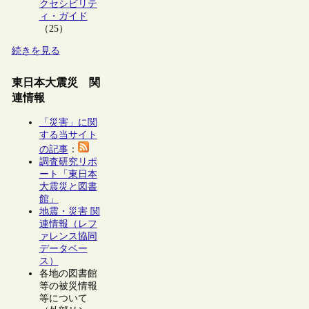
クセシビリテ
ィ・ガイド
（25）
続きを見る
東日本大震災 関
連情報
「災害」に関
する当サイト
の記事
：
調査研究リポ
ート「東日本
大震災と図書
館」
地震・災害 関
連情報（レフ
ァレンス協同
データベー
ス）
各地の図書館
等の被災情報
等について