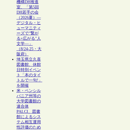
機構DH推進
室、「第5回
DH若手の会
（2026夏）―
デジタル・ヒ
ューマニティ
ーズで“繋が
る×広がる”人
文学―」
（8/24-25・大
阪府）
埼玉県立久喜
図書館、休館
日特別イベン
ト「本のタイ
トルで一句!」
を開催
米・ペンシル
バニア州等の
大学図書館の
連合体
PALCI、図書
館によるシス
テム相互運用
性評価のため