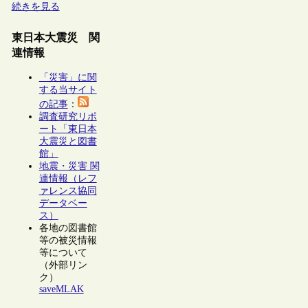
続きを見る
東日本大震災 関
連情報
「災害」に関
する当サイト
の記事
：
調査研究リポ
ート「東日本
大震災と図書
館」
地震・災害 関
連情報（レフ
ァレンス協同
データベー
ス）
各地の図書館
等の被災情報
等について
（外部リン
ク）
saveMLAK