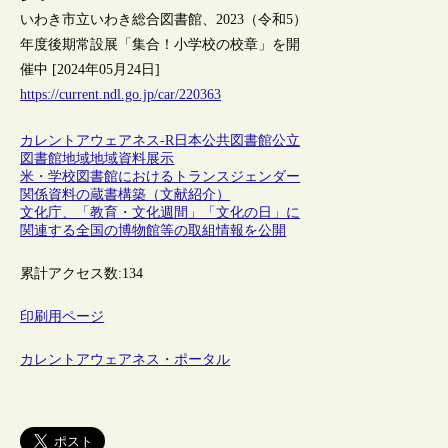
いわき市立いわき総合図書館、2023（令和5）
年度後期常設展「集合！小学校の校章」を開
催中 [2024年05月24日]
https://current.ndl.go.jp/car/220363
カレントアウェアネス-R
日本
公共図書館
公立
図書館
地域
地域資料
展示
米・学校図書館におけるトランスジェンダー
関係資料の蔵書構築（文献紹介）
文化庁、「教育・文化週間」「文化の日」に
関連する全国の博物館等の取組情報を公開
累計アクセス数:
134
印刷用ページ
カレントアウェアネス・ポータル