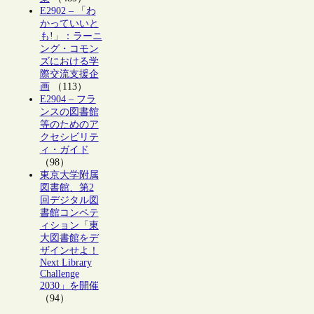
E2902 – 「わ
かっていいと
も!」：ラーニ
ング・コモン
ズにおける学
際交流支援企
画
（113）
E2904 – フラ
ンスの図書館
等のためのア
クセシビリテ
ィ・ガイド
（98）
東京大学附属
図書館、第2
回デジタル図
書館コンペテ
ィション「東
大図書館をデ
ザインせよ！
Next Library
Challenge
2030」を開催
（94）