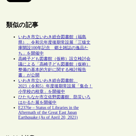
類似の記事
いわき市立いわき総合図書館（福島
県）、令和元年度後期常設展「三猿文
庫開設100年記念 郷土雑誌の逸品た
ち」を開催中
高崎子ども図書館（仮称）設立検討会
議による「高崎子ども図書館（仮称）
整備の基本的方針に関する検討報告
書」が公開
いわき市立いわき総合図書館、
2023（令和5）年度後期常設展「集合！
小学校の校章」を開催中
ひたちなか市立佐野図書館、防災いろ
はかるた展を開催中
E2376e – Status of Libraries in the
Aftermath of the Great East Japan
Earthquake (As of April 20, 2021)