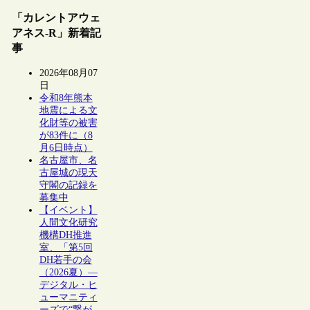
「カレントアウェ
アネス-R」新着記
事
2026年08月07
日
令和8年熊本
地震による文
化財等の被害
が83件に（8
月6日時点）
名古屋市、名
古屋城の現天
守閣の記録を
募集中
【イベント】
人間文化研究
機構DH推進
室、「第5回
DH若手の会
（2026夏）―
デジタル・ヒ
ューマニティ
ーズで“繋が