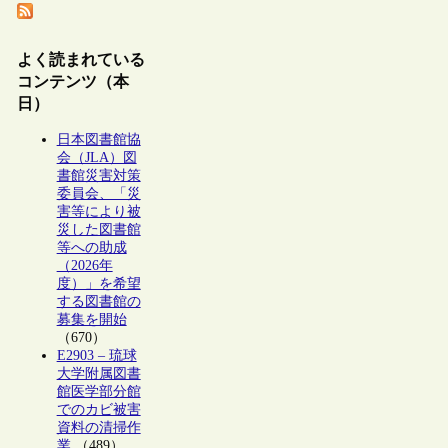
よく読まれている
コンテンツ（本
日）
日本図書館協
会（JLA）図
書館災害対策
委員会、「災
害等により被
災した図書館
等への助成
（2026年
度）」を希望
する図書館の
募集を開始
（670）
E2903 – 琉球
大学附属図書
館医学部分館
でのカビ被害
資料の清掃作
業
（489）