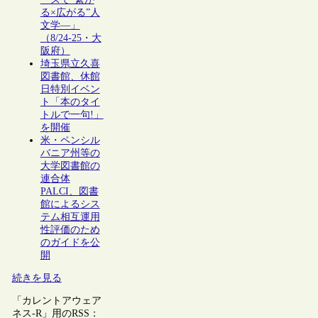
る×広がる”人
文学―」
（8/24-25・大
阪府）
埼玉県立久喜
図書館、休館
日特別イベン
ト「本のタイ
トルで一句!」
を開催
米・ペンシル
バニア州等の
大学図書館の
連合体
PALCI、図書
館によるシス
テム相互運用
性評価のため
のガイドを公
開
続きを見る
「カレントアウェア
ネス-R」用のRSS：