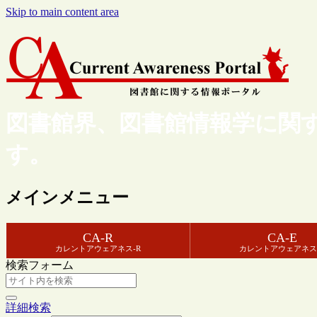
Skip to main content area
図書館界、図書館情報学に関
す。
メインメニュー
CA-R
CA-E
カレントアウェアネス-R
カレントアウェアネス
検索フォーム
詳細検索