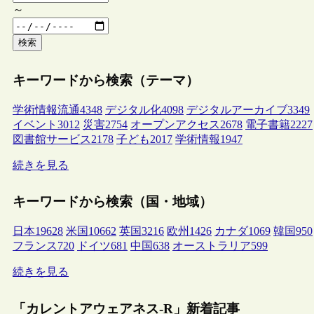
～
検索
キーワードから検索（テーマ）
学術情報流通
4348
デジタル化
4098
デジタルアーカイブ
3349
イベント
3012
災害
2754
オープンアクセス
2678
電子書籍
2227
図書館サービス
2178
子ども
2017
学術情報
1947
続きを見る
キーワードから検索（国・地域）
日本
19628
米国
10662
英国
3216
欧州
1426
カナダ
1069
韓国
950
フランス
720
ドイツ
681
中国
638
オーストラリア
599
続きを見る
「カレントアウェアネス-R」新着記事