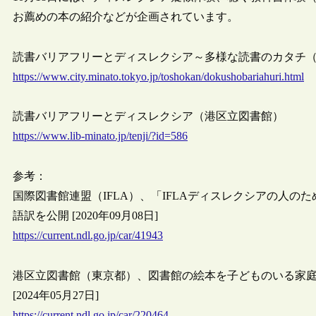
お薦めの本の紹介などが企画されています。
読書バリアフリーとディスレクシア～多様な読書のカタチ（港区, 2
https://www.city.minato.tokyo.jp/toshokan/dokushobariahuri.html
読書バリアフリーとディスレクシア（港区立図書館）
https://www.lib-minato.jp/tenji/?id=586
参考：
国際図書館連盟（IFLA）、「IFLAディスレクシアの人
語訳を公開 [2020年09月08日]
https://current.ndl.go.jp/car/41943
港区立図書館（東京都）、図書館の絵本を子どものいる家
[2024年05月27日]
https://current.ndl.go.jp/car/220464