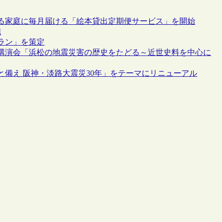
る家庭に毎月届ける「絵本貸出定期便サービス」を開始
施
ラン」を策定
講演会「浜松の地震災害の歴史をたどる～近世史料を中心に
備え 阪神・淡路大震災30年」をテーマにリニューアル