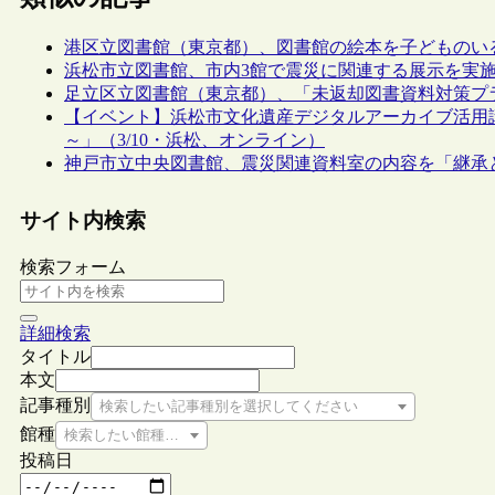
港区立図書館（東京都）、図書館の絵本を子どものい
浜松市立図書館、市内3館で震災に関連する展示を実
足立区立図書館（東京都）、「未返却図書資料対策プ
【イベント】浜松市文化遺産デジタルアーカイブ活用
～」（3/10・浜松、オンライン）
神戸市立中央図書館、震災関連資料室の内容を「継承と
サイト内検索
検索フォーム
詳細検索
タイトル
本文
記事種別
検索したい記事種別を選択してください
館種
検索したい館種を選択してください
投稿日