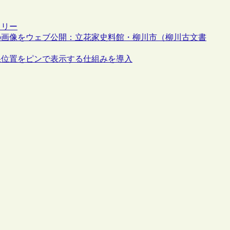
フリー
の画像をウェブ公開：立花家史料館・柳川市（柳川古文書
果位置をピンで表示する仕組みを導入