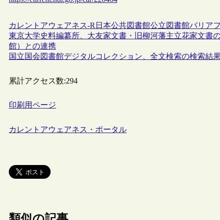
カレントアウェアネス-R
日本
公共図書館
公立図書館
バリア
東京大学史料編纂所、大友家文書・旧柳河藩主立花家文書
館）との連携
国立国会図書館デジタルコレクション、全文検索の検索結
累計アクセス数:
294
印刷用ページ
カレントアウェアネス・ポータル
類似の記事