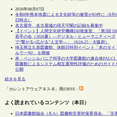
2026年08月07日
令和8年熊本地震による文化財等の被害が83件に（8月
日時点）
名古屋市、名古屋城の現天守閣の記録を募集中
【イベント】人間文化研究機構DH推進室、「第5回 D
若手の会（2026夏）―デジタル・ヒューマニティーズ
で“繋がる×広がる”人文学―」（8/24-25・大阪府）
埼玉県立久喜図書館、休館日特別イベント「本のタイ
ルで一句!」を開催
米・ペンシルバニア州等の大学図書館の連合体PALCI
図書館によるシステム相互運用性評価のためのガイド
公開
続きを見る
「カレントアウェアネス-R」用のRSS：
よく読まれているコンテンツ（本日）
日本図書館協会（JLA）図書館災害対策委員会、「災