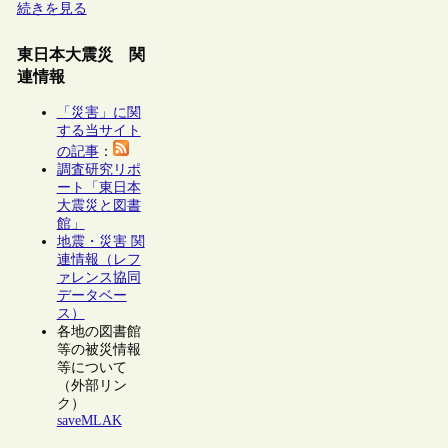
続きを見る
東日本大震災 関
連情報
「災害」に関
する当サイト
の記事
：
調査研究リポ
ート「東日本
大震災と図書
館」
地震・災害 関
連情報（レフ
ァレンス協同
データベー
ス）
各地の図書館
等の被災情報
等について
（外部リン
ク）
saveMLAK