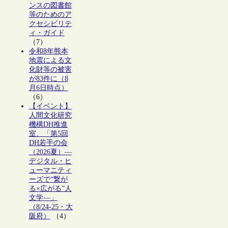
ンスの図書館
等のためのア
クセシビリテ
ィ・ガイド
（7）
令和8年熊本
地震による文
化財等の被害
が83件に（8
月6日時点）
（6）
【イベント】
人間文化研究
機構DH推進
室、「第5回
DH若手の会
（2026夏）―
デジタル・ヒ
ューマニティ
ーズで“繋が
る×広がる”人
文学―」
（8/24-25・大
阪府）
（4）