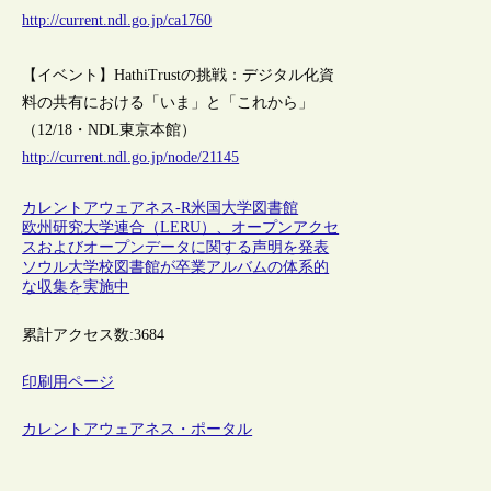
http://current.ndl.go.jp/ca1760
【イベント】HathiTrustの挑戦：デジタル化資
料の共有における「いま」と「これから」
（12/18・NDL東京本館）
http://current.ndl.go.jp/node/21145
カレントアウェアネス-R
米国
大学図書館
欧州研究大学連合（LERU）、オープンアクセ
スおよびオープンデータに関する声明を発表
ソウル大学校図書館が卒業アルバムの体系的
な収集を実施中
累計アクセス数:
3684
印刷用ページ
カレントアウェアネス・ポータル