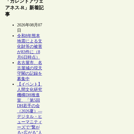
「カレントアウェ
アネス-R」新着記
事
2026年08月07
日
令和8年熊本
地震による文
化財等の被害
が83件に（8
月6日時点）
名古屋市、名
古屋城の現天
守閣の記録を
募集中
【イベント】
人間文化研究
機構DH推進
室、「第5回
DH若手の会
（2026夏）―
デジタル・ヒ
ューマニティ
ーズで“繋が
る×広がる”人