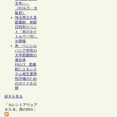
文学―」
（8/24-25・大
阪府）
埼玉県立久喜
図書館、休館
日特別イベン
ト「本のタイ
トルで一句!」
を開催
米・ペンシル
バニア州等の
大学図書館の
連合体
PALCI、図書
館によるシス
テム相互運用
性評価のため
のガイドを公
開
続きを見る
「カレントアウェア
ネス-R」用のRSS：