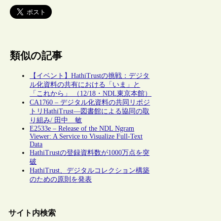
類似の記事
【イベント】HathiTrustの挑戦：デジタ
ル化資料の共有における「いま」と
「これから」 （12/18・NDL東京本館）
CA1760 – デジタル化資料の共同リポジ
トリHathiTrust―図書館による協同の取
り組み/ 田中 敏
E2533e – Release of the NDL Ngram
Viewer: A Service to Visualize Full-Text
Data
HathiTrustの登録資料数が1000万点を突
破
HathiTrust、デジタルコレクション構築
のための原則を発表
サイト内検索