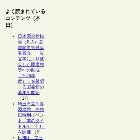
よく読まれている
コンテンツ（本
日）
日本図書館協
会（JLA）図
書館災害対策
委員会、「災
害等により被
災した図書館
等への助成
（2026年
度）」を希望
する図書館の
募集を開始
（27）
埼玉県立久喜
図書館、休館
日特別イベン
ト「本のタイ
トルで一句!」
を開催
（8）
E2904 – フラ