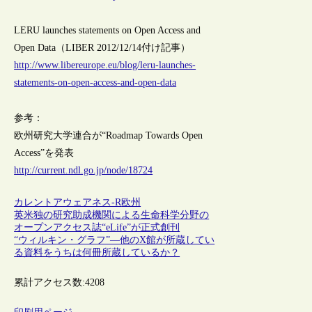
LERU launches statements on Open Access and
Open Data（LIBER 2012/12/14付け記事）
http://www.libereurope.eu/blog/leru-launches-
statements-on-open-access-and-open-data
参考：
欧州研究大学連合が“Roadmap Towards Open
Access”を発表
http://current.ndl.go.jp/node/18724
カレントアウェアネス-R
欧州
英米独の研究助成機関による生命科学分野の
オープンアクセス誌“eLife”が正式創刊
“ウィルキン・グラフ”―他のX館が所蔵してい
る資料をうちは何冊所蔵しているか？
累計アクセス数:
4208