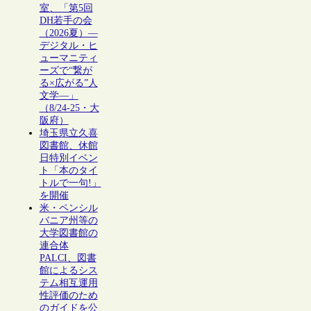
室、「第5回
DH若手の会
（2026夏）―
デジタル・ヒ
ューマニティ
ーズで“繋が
る×広がる”人
文学―」
（8/24-25・大
阪府）
埼玉県立久喜
図書館、休館
日特別イベン
ト「本のタイ
トルで一句!」
を開催
米・ペンシル
バニア州等の
大学図書館の
連合体
PALCI、図書
館によるシス
テム相互運用
性評価のため
のガイドを公