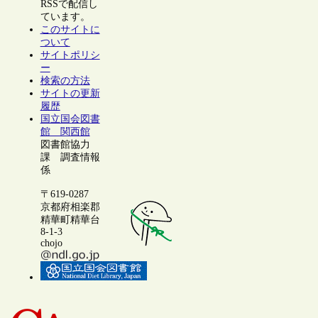
RSSで配信し
ています。
このサイトに
ついて
サイトポリシ
ー
検索の方法
サイトの更新
履歴
国立国会図書
館 関西館
図書館協力
課 調査情報
係
〒619-0287
京都府相楽郡
精華町精華台
8-1-3
chojo