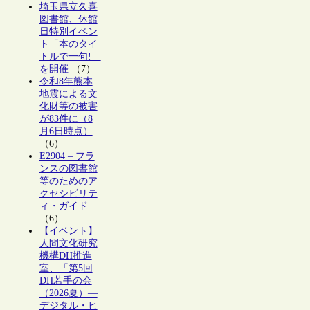
埼玉県立久喜
図書館、休館
日特別イベン
ト「本のタイ
トルで一句!」
を開催
（7）
令和8年熊本
地震による文
化財等の被害
が83件に（8
月6日時点）
（6）
E2904 – フラ
ンスの図書館
等のためのア
クセシビリテ
ィ・ガイド
（6）
【イベント】
人間文化研究
機構DH推進
室、「第5回
DH若手の会
（2026夏）―
デジタル・ヒ