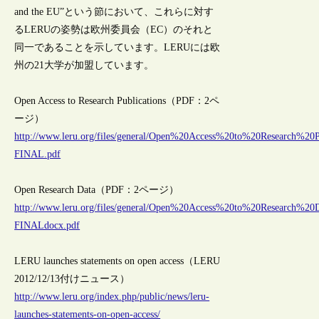
and the EU”という節において、これらに対す
るLERUの姿勢は欧州委員会（EC）のそれと
同一であることを示しています。LERUには欧
州の21大学が加盟しています。
Open Access to Research Publications（PDF：2ペ
ージ）
http://www.leru.org/files/general/Open%20Access%20to%20Research%20Pu
FINAL.pdf
Open Research Data（PDF：2ページ）
http://www.leru.org/files/general/Open%20Access%20to%20Research%20D
FINALdocx.pdf
LERU launches statements on open access（LERU
2012/12/13付けニュース）
http://www.leru.org/index.php/public/news/leru-
launches-statements-on-open-access/