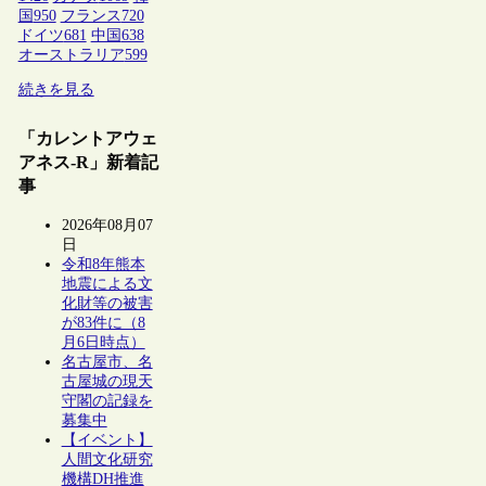
国
950
フランス
720
ドイツ
681
中国
638
オーストラリア
599
続きを見る
「カレントアウェ
アネス-R」新着記
事
2026年08月07
日
令和8年熊本
地震による文
化財等の被害
が83件に（8
月6日時点）
名古屋市、名
古屋城の現天
守閣の記録を
募集中
【イベント】
人間文化研究
機構DH推進