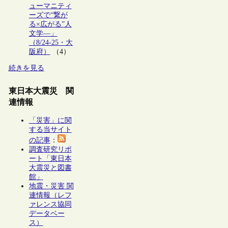
ューマニティ
ーズで“繋が
る×広がる”人
文学―」
（8/24-25・大
阪府）
（4）
続きを見る
東日本大震災 関
連情報
「災害」に関
する当サイト
の記事
：
調査研究リポ
ート「東日本
大震災と図書
館」
地震・災害 関
連情報（レフ
ァレンス協同
データベー
ス）