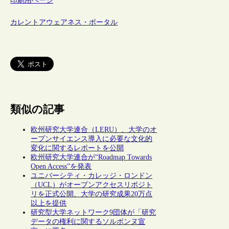
印刷用ページ
カレントアウェアネス・ポータル
類似の記事
欧州研究大学連合（LERU）、大学のオ
ープンサイエンス導入に必要な文化的
変化に関するレポートを公開
欧州研究大学連合が“Roadmap Towards
Open Access”を発表
ユニバーシティ・カレッジ・ロンドン
（UCL）がオープンアクセスリポジト
リを正式公開、大学の研究成果20万点
以上を提供
研究型大学ネットワーク9団体が「研究
データの権利に関するソルボンヌ宣