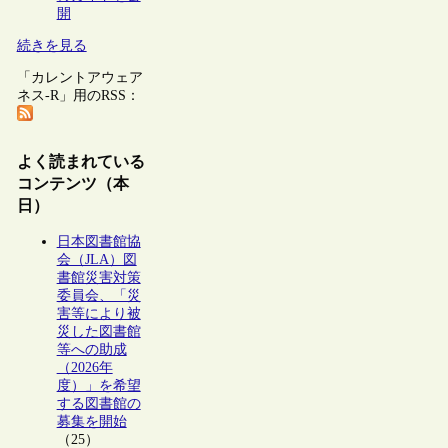
開
続きを見る
「カレントアウェア
ネス-R」用のRSS：
よく読まれている
コンテンツ（本
日）
日本図書館協
会（JLA）図
書館災害対策
委員会、「災
害等により被
災した図書館
等への助成
（2026年
度）」を希望
する図書館の
募集を開始
（25）