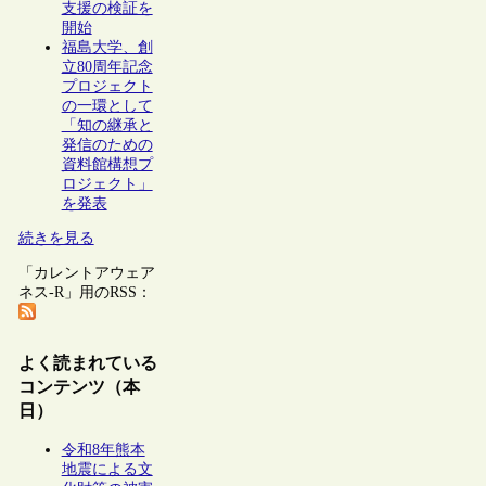
支援の検証を
開始
福島大学、創
立80周年記念
プロジェクト
の一環として
「知の継承と
発信のための
資料館構想プ
ロジェクト」
を発表
続きを見る
「カレントアウェア
ネス-R」用のRSS：
よく読まれている
コンテンツ（本
日）
令和8年熊本
地震による文