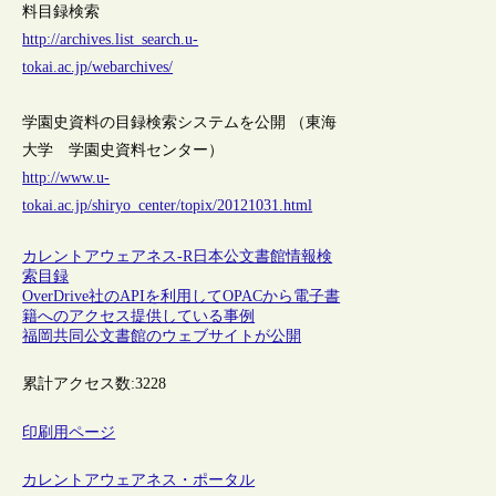
料目録検索
http://archives.list_search.u-
tokai.ac.jp/webarchives/
学園史資料の目録検索システムを公開 （東海
大学 学園史資料センター）
http://www.u-
tokai.ac.jp/shiryo_center/topix/20121031.html
カレントアウェアネス-R
日本
公文書館
情報検
索
目録
OverDrive社のAPIを利用してOPACから電子書
籍へのアクセス提供している事例
福岡共同公文書館のウェブサイトが公開
累計アクセス数:
3228
印刷用ページ
カレントアウェアネス・ポータル