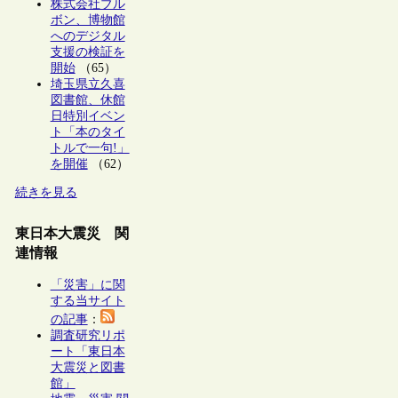
株式会社ブル
ボン、博物館
へのデジタル
支援の検証を
開始
（65）
埼玉県立久喜
図書館、休館
日特別イベン
ト「本のタイ
トルで一句!」
を開催
（62）
続きを見る
東日本大震災 関
連情報
「災害」に関
する当サイト
の記事
：
調査研究リポ
ート「東日本
大震災と図書
館」