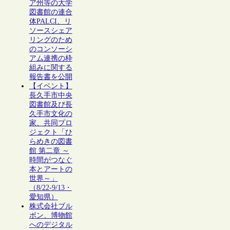
ア州等の大学
図書館の連合
体PALCI、リ
ソースシェア
リングのため
のコンソーシ
アム連携の枠
組みに関する
報告書を公開
【イベント】
長久手市中央
図書館及び長
久手市文化の
家、共同プロ
ジェクト「ひ
らめきの図書
館 第二章 ～
時間がつなぐ
本とアートの
世界～」
（8/22-9/13・
愛知県）
株式会社ブル
ボン、博物館
へのデジタル