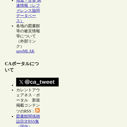
地震・災害 関
連情報（レフ
ァレンス協同
データベー
ス）
各地の図書館
等の被災情報
等について
（外部リン
ク）
saveMLAK
CAポータルにつ
いて
カレントアウ
ェアネス・ポ
ータル 新規
掲載コンテン
ツのRSS：
図書館関係雑
誌目次RSS集
（国内）