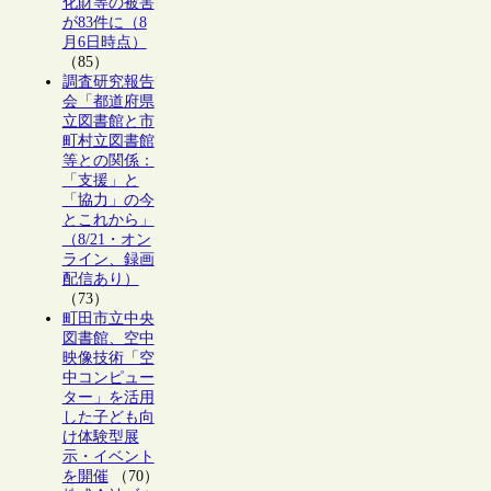
化財等の被害
が83件に（8
月6日時点）
（85）
調査研究報告
会「都道府県
立図書館と市
町村立図書館
等との関係：
「支援」と
「協力」の今
とこれから」
（8/21・オン
ライン、録画
配信あり）
（73）
町田市立中央
図書館、空中
映像技術「空
中コンピュー
ター」を活用
した子ども向
け体験型展
示・イベント
を開催
（70）