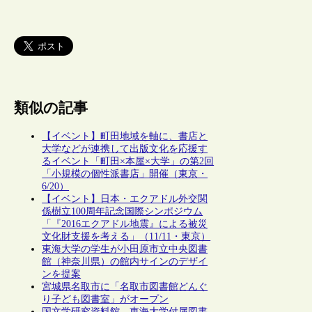
類似の記事
【イベント】町田地域を軸に、書店と
大学などが連携して出版文化を応援す
るイベント「町田×本屋×大学」の第2回
「小規模の個性派書店」開催（東京・
6/20）
【イベント】日本・エクアドル外交関
係樹立100周年記念国際シンポジウム
「『2016エクアドル地震』による被災
文化財支援を考える」（11/11・東京）
東海大学の学生が小田原市立中央図書
館（神奈川県）の館内サインのデザイ
ンを提案
宮城県名取市に「名取市図書館どんぐ
り子ども図書室」がオープン
国文学研究資料館、東海大学付属図書