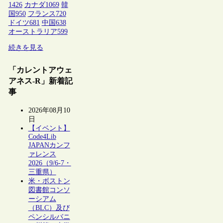
1426
カナダ
1069
韓
国
950
フランス
720
ドイツ
681
中国
638
オーストラリア
599
続きを見る
「カレントアウェ
アネス-R」新着記
事
2026年08月10
日
【イベント】
Code4Lib
JAPANカンフ
ァレンス
2026（9/6-7・
三重県）
米・ボストン
図書館コンソ
ーシアム
（BLC）及び
ペンシルバニ