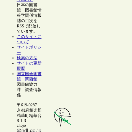
日本の図書
館・図書館情
報学関係情報
誌の目次を
RSSで配信し
ています。
このサイトに
ついて
サイトポリシ
ー
検索の方法
サイトの更新
履歴
国立国会図書
館 関西館
図書館協力
課 調査情報
係
〒619-0287
京都府相楽郡
精華町精華台
8-1-3
chojo