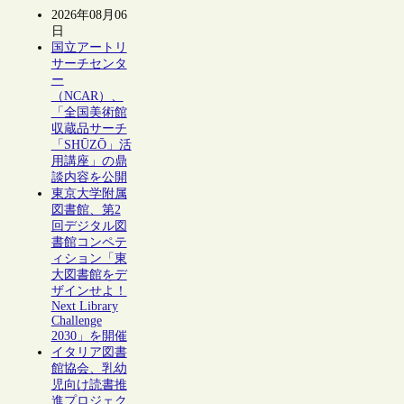
2026年08月06
日
国立アートリ
サーチセンタ
ー
（NCAR）、
「全国美術館
収蔵品サーチ
「SHŪZŌ」活
用講座」の鼎
談内容を公開
東京大学附属
図書館、第2
回デジタル図
書館コンペテ
ィション「東
大図書館をデ
ザインせよ！
Next Library
Challenge
2030」を開催
イタリア図書
館協会、乳幼
児向け読書推
進プロジェク