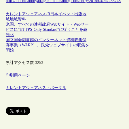
http://machidahonyadaigaku.hatenablog.com/entry/2015/04/29/235748
カレントアウェアネス-R
日本
イベント
出版
地
域
地域資料
米国、すべての連邦政府Webサイト・Webサー
ビスに”HTTPS-Only Standard”に従うことを義
務化
国立国会図書館のインターネット資料収集保
存事業（WARP）、政党ウェブサイトの収集を
開始
累計アクセス数:
3253
印刷用ページ
カレントアウェアネス・ポータル