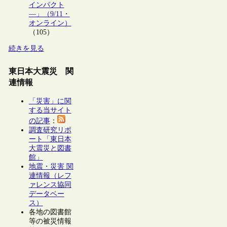
インパクト
―」（9/11・
オンライン）
（105）
続きを見る
東日本大震災 関
連情報
「災害」に関
する当サイト
の記事
：
調査研究リポ
ート「東日本
大震災と図書
館」
地震・災害 関
連情報（レフ
ァレンス協同
データベー
ス）
各地の図書館
等の被災情報