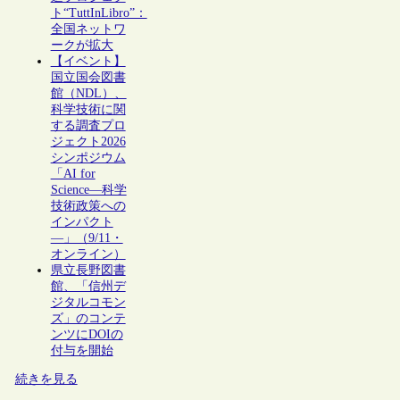
ト“TuttInLibro”：
全国ネットワ
ークが拡大
【イベント】
国立国会図書
館（NDL）、
科学技術に関
する調査プロ
ジェクト2026
シンポジウム
「AI for
Science―科学
技術政策への
インパクト
―」（9/11・
オンライン）
県立長野図書
館、「信州デ
ジタルコモン
ズ」のコンテ
ンツにDOIの
付与を開始
続きを見る