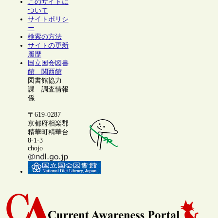
このサイトに
ついて
サイトポリシ
ー
検索の方法
サイトの更新
履歴
国立国会図書
館 関西館
図書館協力
課 調査情報
係
〒619-0287
京都府相楽郡
精華町精華台
8-1-3
chojo