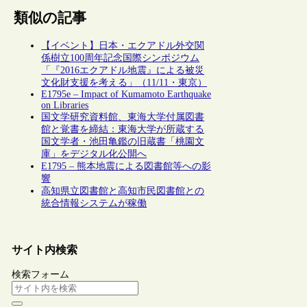
類似の記事
【イベント】日本・エクアドル外交関
係樹立100周年記念国際シンポジウム
「『2016エクアドル地震』による被災
文化財支援を考える」（11/11・東京）
E1795e – Impact of Kumamoto Earthquake
on Libraries
国文学研究資料館、東海大学付属図書
館と覚書を締結：東海大学が所蔵する
国文学者・池田亀鑑の旧蔵書「桃園文
庫」をデジタル化公開へ
E1795 – 熊本地震による図書館等への影
響
高知県立図書館と高知市民図書館との
統合情報システムが稼働
サイト内検索
検索フォーム