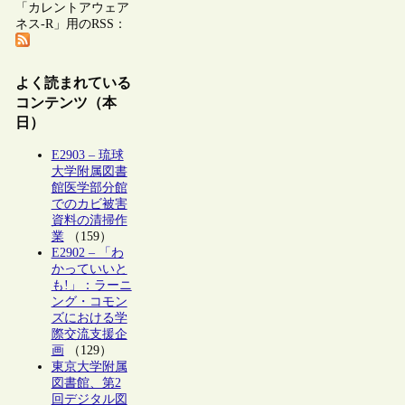
「カレントアウェア
ネス-R」用のRSS：
よく読まれている
コンテンツ（本
日）
E2903 – 琉球
大学附属図書
館医学部分館
でのカビ被害
資料の清掃作
業
（159）
E2902 – 「わ
かっていいと
も!」：ラーニ
ング・コモン
ズにおける学
際交流支援企
画
（129）
東京大学附属
図書館、第2
回デジタル図