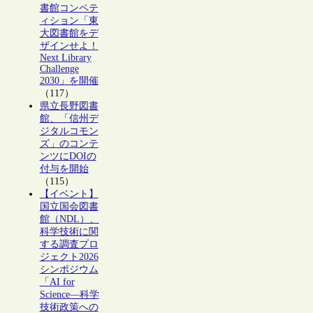
書館コンペテ
ィション「東
大図書館をデ
ザインせよ！
Next Library
Challenge
2030」を開催
（117）
県立長野図書
館、「信州デ
ジタルコモン
ズ」のコンテ
ンツにDOIの
付与を開始
（115）
【イベント】
国立国会図書
館（NDL）、
科学技術に関
する調査プロ
ジェクト2026
シンポジウム
「AI for
Science―科学
技術政策への