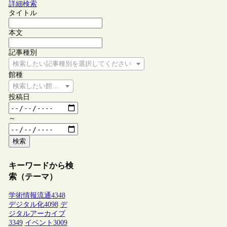
詳細検索
タイトル
本文
記事種別
検索したい記事種別を選択してください
館種
検索したい館種を選択してください
投稿日
～
検索
キーワードから検
索（テーマ）
学術情報流通
4348
デジタル化
4098
デ
ジタルアーカイブ
3349
イベント
3009