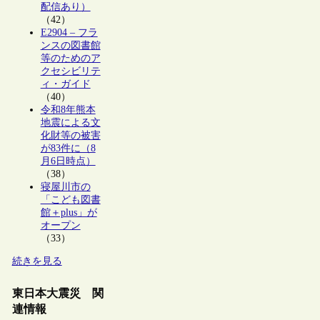
配信あり）
（42）
E2904 – フラ
ンスの図書館
等のためのア
クセシビリテ
ィ・ガイド
（40）
令和8年熊本
地震による文
化財等の被害
が83件に（8
月6日時点）
（38）
寝屋川市の
「こども図書
館＋plus」が
オープン
（33）
続きを見る
東日本大震災 関
連情報