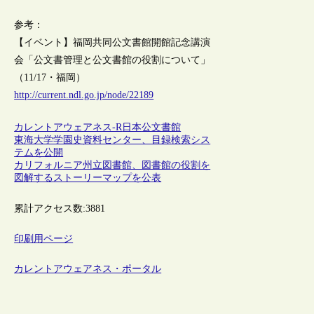
参考：
【イベント】福岡共同公文書館開館記念講演
会「公文書管理と公文書館の役割について」
（11/17・福岡）
http://current.ndl.go.jp/node/22189
カレントアウェアネス-R
日本
公文書館
東海大学学園史資料センター、目録検索シス
テムを公開
カリフォルニア州立図書館、図書館の役割を
図解するストーリーマップを公表
累計アクセス数:
3881
印刷用ページ
カレントアウェアネス・ポータル