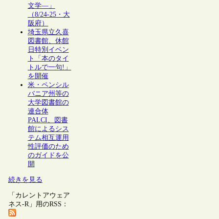
文学―」
（8/24-25・大
阪府）
埼玉県立久喜
図書館、休館
日特別イベン
ト「本のタイ
トルで一句!」
を開催
米・ペンシル
バニア州等の
大学図書館の
連合体
PALCI、図書
館によるシス
テム相互運用
性評価のため
のガイドを公
開
続きを見る
「カレントアウェア
ネス-R」用のRSS：