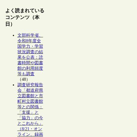
よく読まれている
コンテンツ（本
日）
文部科学省、
令和8年度全
国学力・学習
状況調査の結
果を公表：読
書時間や図書
館の利用頻度
等も調査
（48）
調査研究報告
会「都道府県
立図書館と市
町村立図書館
等との関係：
「支援」と
「協力」の今
とこれから」
（8/21・オン
ライン、録画