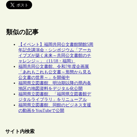
類似の記事
【イベント】福岡共同公文書館開館5周
年記念講演会・シンポジウム「アーカ
イブズが築く未来～共同公文書館のチ
ャレンジ～」（11/18・福岡）
福岡共同公文書館、令和7年度企画展
「あれもこれも公文書～形態から見る
公文書の世界～」を開催中
福岡県立図書館、明治期以降の県内各
地区の地図資料をデジタル化公開
福岡県立図書館、「福岡県立図書館デ
ジタルライブラリ」をリニューアル
福岡県立図書館、同館のビジネス支援
の動画をYouTubeで公開
サイト内検索