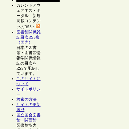
カレントアウ
ェアネス・ポ
ータル 新規
掲載コンテン
ツのRSS：
図書館関係雑
誌目次RSS集
（国内）
日本の図書
館・図書館情
報学関係情報
誌の目次を
RSSで配信し
ています。
このサイトに
ついて
サイトポリシ
ー
検索の方法
サイトの更新
履歴
国立国会図書
館 関西館
図書館協力