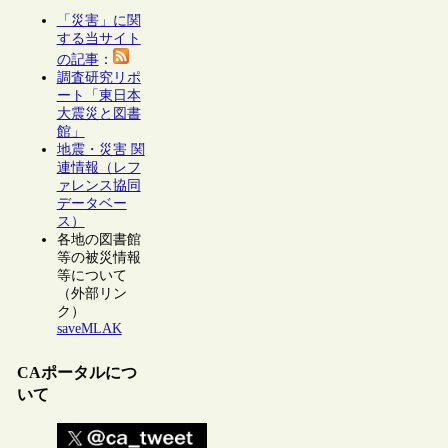
「災害」に関
する当サイト
の記事
：
調査研究リポ
ート「東日本
大震災と図書
館」
地震・災害 関
連情報（レフ
ァレンス協同
データベー
ス）
各地の図書館
等の被災情報
等について
（外部リン
ク）
saveMLAK
CAポータルにつ
いて