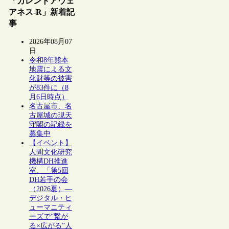
「カレントアウェ
アネス-R」新着記
事
2026年08月07
日
令和8年熊本
地震による文
化財等の被害
が83件に（8
月6日時点）
名古屋市、名
古屋城の現天
守閣の記録を
募集中
【イベント】
人間文化研究
機構DH推進
室、「第5回
DH若手の会
（2026夏）―
デジタル・ヒ
ューマニティ
ーズで“繋が
る×広がる”人