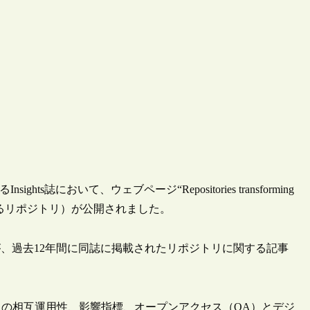
s誌において、ウェブページ“Repositories transforming
ンを変革するリポジトリ）が公開されました。
egwa氏が、過去12年間に同誌に掲載されたリポジトリに関する記事
の相互運用性、影響指標、オープンアクセス（OA）とデジ