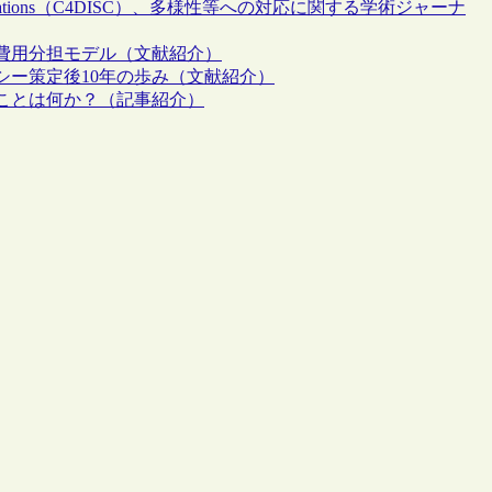
olarly Communications（C4DISC）、多様性等への対応に関する学術ジャーナ
費用分担モデル（文献紹介）
シー策定後10年の歩み（文献紹介）
ことは何か？（記事紹介）