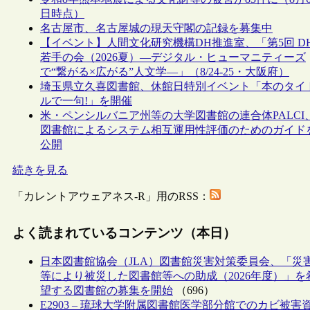
日時点）
名古屋市、名古屋城の現天守閣の記録を募集中
【イベント】人間文化研究機構DH推進室、「第5回 D
若手の会（2026夏）―デジタル・ヒューマニティーズ
で“繋がる×広がる”人文学―」（8/24-25・大阪府）
埼玉県立久喜図書館、休館日特別イベント「本のタイ
ルで一句!」を開催
米・ペンシルバニア州等の大学図書館の連合体PALCI
図書館によるシステム相互運用性評価のためのガイド
公開
続きを見る
「カレントアウェアネス-R」用のRSS：
よく読まれているコンテンツ（本日）
日本図書館協会（JLA）図書館災害対策委員会、「災
等により被災した図書館等への助成（2026年度）」を
望する図書館の募集を開始
（696）
E2903 – 琉球大学附属図書館医学部分館でのカビ被害