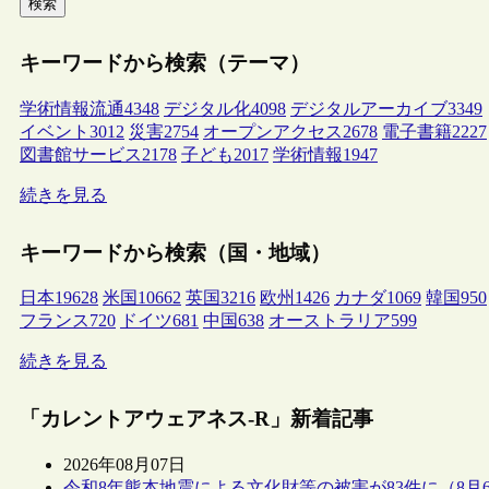
検索
キーワードから検索（テーマ）
学術情報流通
4348
デジタル化
4098
デジタルアーカイブ
3349
イベント
3012
災害
2754
オープンアクセス
2678
電子書籍
2227
図書館サービス
2178
子ども
2017
学術情報
1947
続きを見る
キーワードから検索（国・地域）
日本
19628
米国
10662
英国
3216
欧州
1426
カナダ
1069
韓国
950
フランス
720
ドイツ
681
中国
638
オーストラリア
599
続きを見る
「カレントアウェアネス-R」新着記事
2026年08月07日
令和8年熊本地震による文化財等の被害が83件に（8月