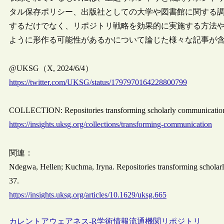
タル保存ポリシー、出版社としての大学や図書館に関する
するだけでなく、リポジトリ戦略を効果的に実施する方法
ように形作る可能性があるかについて論じた様々な記事が
@UKSG（X, 2024/6/4）
https://twitter.com/UKSG/status/1797970164228800799
COLLECTION: Repositories transforming scholarly communication.
https://insights.uksg.org/collections/transforming-communication
関連：
Ndegwa, Hellen; Kuchma, Iryna. Repositories transforming scholarly 
37.
https://insights.uksg.org/articles/10.1629/uksg.665
カレントアウェアネス-R
学術情報流通
機関リポジトリ