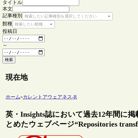
タイトル
本文
記事種別
検索したい記事種別を選択してください
館種
検索したい館種を選択してください
投稿日
～
検索
現在地
ホーム
»
カレントアウェアネス-R
英・Insights誌において過去12年
とめたウェブページ“Repositories transfor