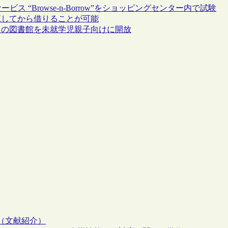
“Browse-n-Borrow”をショッピングセンター内で試験
覧してから借りることが可能
日の図書館を未就学児親子向けに開放
（文献紹介）