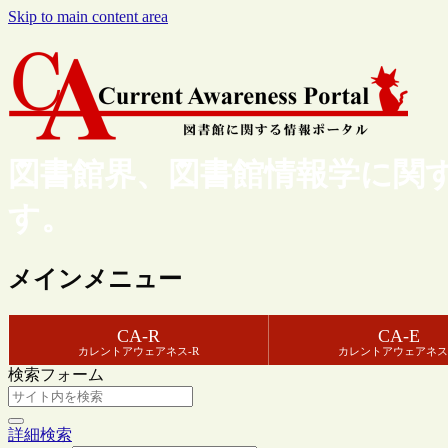
Skip to main content area
図書館界、図書館情報学に関
す。
メインメニュー
CA-R
CA-E
カレントアウェアネス-R
カレントアウェアネス
検索フォーム
詳細検索