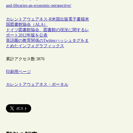
and-libraries-an-economic-perspective/
カレントアウェアネス-R
米国
出版
電子書籍
米
国図書館協会（ALA）
ドイツ図書館協会、図書館の現況に関するレ
ポート2012年版を公表
英語圏の教育関係のTwitterハッシュタグをま
とめたインフォグラフィックス
累計アクセス数:
3876
印刷用ページ
カレントアウェアネス・ポータル