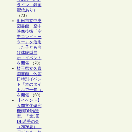
ライン、録画
配信あり）
（73）
町田市立中央
図書館、空中
映像技術「空
中コンピュー
ター」を活用
した子ども向
け体験型展
示・イベント
を開催
（70）
埼玉県立久喜
図書館、休館
日特別イベン
ト「本のタイ
トルで一句!」
を開催
（60）
【イベント】
人間文化研究
機構DH推進
室、「第5回
DH若手の会
（2026夏）―