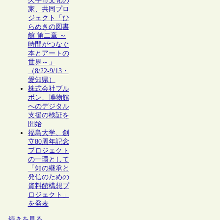
久手市文化の
家、共同プロ
ジェクト「ひ
らめきの図書
館 第二章 ～
時間がつなぐ
本とアートの
世界～」
（8/22-9/13・
愛知県）
株式会社ブル
ボン、博物館
へのデジタル
支援の検証を
開始
福島大学、創
立80周年記念
プロジェクト
の一環として
「知の継承と
発信のための
資料館構想プ
ロジェクト」
を発表
続きを見る