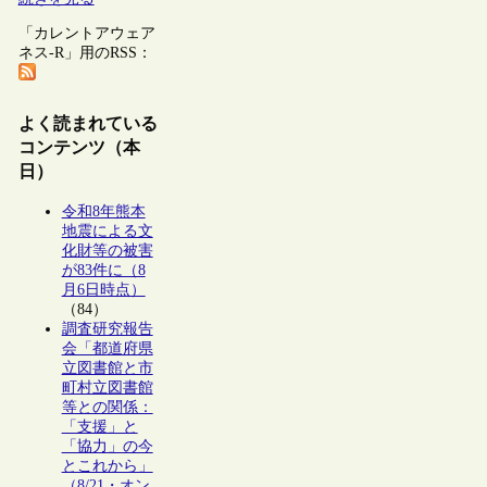
「カレントアウェア
ネス-R」用のRSS：
よく読まれている
コンテンツ（本
日）
令和8年熊本
地震による文
化財等の被害
が83件に（8
月6日時点）
（84）
調査研究報告
会「都道府県
立図書館と市
町村立図書館
等との関係：
「支援」と
「協力」の今
とこれから」
（8/21・オン