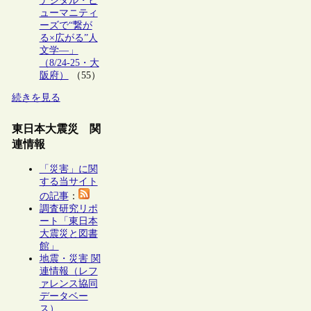
デジタル・ヒ
ューマニティ
ーズで“繋が
る×広がる”人
文学―」
（8/24-25・大
阪府）
（55）
続きを見る
東日本大震災 関
連情報
「災害」に関
する当サイト
の記事
：
調査研究リポ
ート「東日本
大震災と図書
館」
地震・災害 関
連情報（レフ
ァレンス協同
データベー
ス）