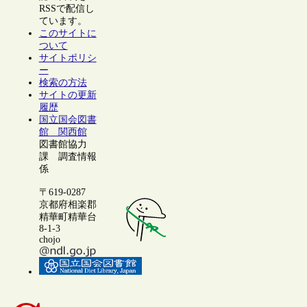
RSSで配信し
ています。
このサイトに
ついて
サイトポリシ
ー
検索の方法
サイトの更新
履歴
国立国会図書
館 関西館
図書館協力
課 調査情報
係
〒619-0287
京都府相楽郡
精華町精華台
8-1-3
chojo