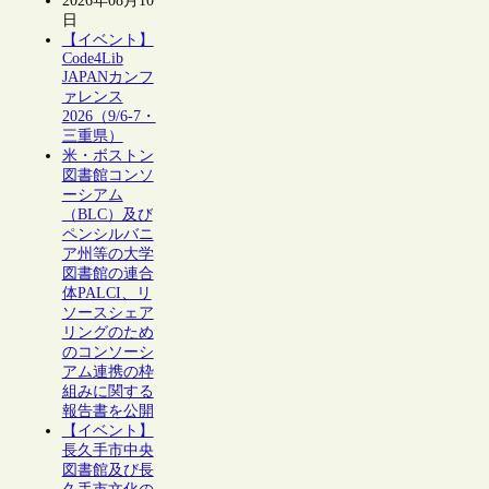
2026年08月10
日
【イベント】
Code4Lib
JAPANカンフ
ァレンス
2026（9/6-7・
三重県）
米・ボストン
図書館コンソ
ーシアム
（BLC）及び
ペンシルバニ
ア州等の大学
図書館の連合
体PALCI、リ
ソースシェア
リングのため
のコンソーシ
アム連携の枠
組みに関する
報告書を公開
【イベント】
長久手市中央
図書館及び長