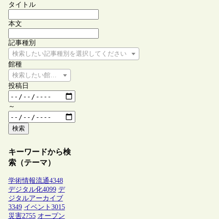
タイトル
本文
記事種別
検索したい記事種別を選択してください
館種
検索したい館種を選択してください
投稿日
～
検索
キーワードから検
索（テーマ）
学術情報流通
4348
デジタル化
4099
デ
ジタルアーカイブ
3349
イベント
3015
災害
2755
オープン