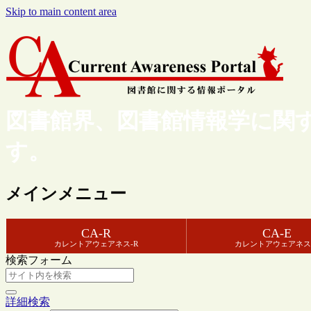
Skip to main content area
図書館界、図書館情報学に関
す。
メインメニュー
CA-R
CA-E
カレントアウェアネス-R
カレントアウェアネス
検索フォーム
詳細検索