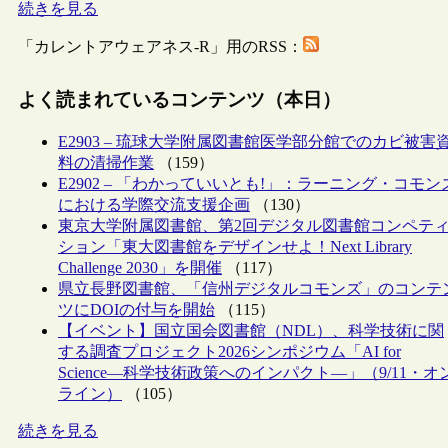
続きを見る
「カレントアウェアネス-R」用のRSS：
よく読まれているコンテンツ（本日）
E2903 – 琉球大学附属図書館医学部分館でのカビ被害
料の清掃作業
（159）
E2902 – 「わかっていいとも!」：ラーニング・コモン
における学際交流支援企画
（130）
東京大学附属図書館、第2回デジタル図書館コンペテ
ション「東大図書館をデザインせよ！Next Library
Challenge 2030」を開催
（117）
県立長野図書館、「信州デジタルコモンズ」のコンテ
ツにDOIの付与を開始
（115）
【イベント】国立国会図書館（NDL）、科学技術に関
する調査プロジェクト2026シンポジウム「AI for
Science―科学技術政策へのインパクト―」（9/11・オ
ライン）
（105）
続きを見る