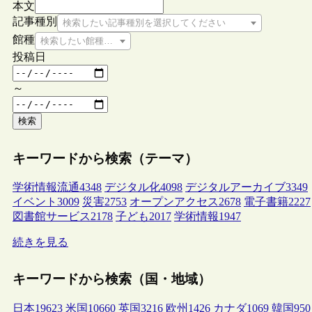
本文
記事種別
検索したい記事種別を選択してください
館種
検索したい館種を選択してください
投稿日
～
検索
キーワードから検索（テーマ）
学術情報流通
4348
デジタル化
4098
デジタルアーカイブ
3349
イベント
3009
災害
2753
オープンアクセス
2678
電子書籍
2227
図書館サービス
2178
子ども
2017
学術情報
1947
続きを見る
キーワードから検索（国・地域）
日本
19623
米国
10660
英国
3216
欧州
1426
カナダ
1069
韓国
950