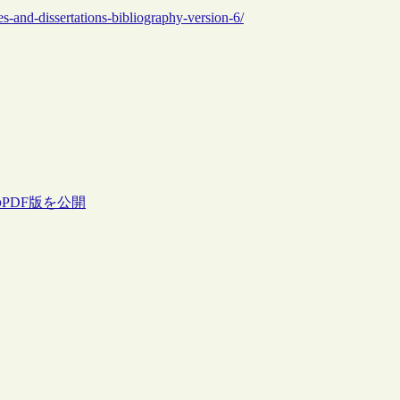
ses-and-dissertations-bibliography-version-6/
PDF版を公開