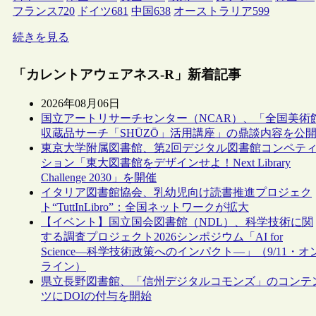
フランス
720
ドイツ
681
中国
638
オーストラリア
599
続きを見る
「カレントアウェアネス-R」新着記事
2026年08月06日
国立アートリサーチセンター（NCAR）、「全国美術
収蔵品サーチ「SHŪZŌ」活用講座」の鼎談内容を公
東京大学附属図書館、第2回デジタル図書館コンペテ
ション「東大図書館をデザインせよ！Next Library
Challenge 2030」を開催
イタリア図書館協会、乳幼児向け読書推進プロジェク
ト“TuttInLibro”：全国ネットワークが拡大
【イベント】国立国会図書館（NDL）、科学技術に関
する調査プロジェクト2026シンポジウム「AI for
Science―科学技術政策へのインパクト―」（9/11・オ
ライン）
県立長野図書館、「信州デジタルコモンズ」のコンテ
ツにDOIの付与を開始