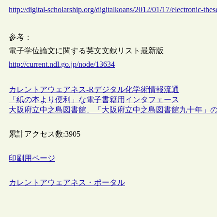
http://digital-scholarship.org/digitalkoans/2012/01/17/electronic-the
参考：
電子学位論文に関する英文文献リスト最新版
http://current.ndl.go.jp/node/13634
カレントアウェアネス-R
デジタル化
学術情報流通
「紙の本より便利」な電子書籍用インタフェース
大阪府立中之島図書館、「大阪府立中之島図書館九十年」の
累計アクセス数:
3905
印刷用ページ
カレントアウェアネス・ポータル