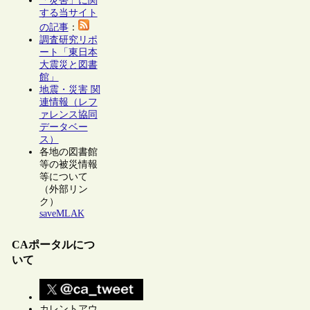
「災害」に関
する当サイト
の記事
：
調査研究リポ
ート「東日本
大震災と図書
館」
地震・災害 関
連情報（レフ
ァレンス協同
データベー
ス）
各地の図書館
等の被災情報
等について
（外部リン
ク）
saveMLAK
CAポータルにつ
いて
カレントアウ