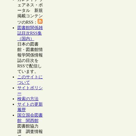
ェアネス・ポ
ータル 新規
掲載コンテン
ツのRSS：
図書館関係雑
誌目次RSS集
（国内）
日本の図書
館・図書館情
報学関係情報
誌の目次を
RSSで配信し
ています。
このサイトに
ついて
サイトポリシ
ー
検索の方法
サイトの更新
履歴
国立国会図書
館 関西館
図書館協力
課 調査情報