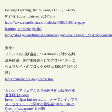
Cengage Learning, Inc. v. Google LLC (1:24-cv-
04274)（Court Listener, 2024/6/6）
https://www.courtlistener.com/docket/68829106/cengage-
learning-inc-v-google-llc/
https://storage.courtlistener.com/recap/gov.uscourts.nysd.622647/gov.uscou
参考：
フランスの出版協会、“Z-Library”に対する判
決を歓迎：著作権侵害としてプロバイダーに
ウェブサイトのブロックを指示 [2022年09月20
日]
https://current.ndl.go.jp/car/46847
カレントアウェアネス-R
米国
学術出版
著作権
著作権法
Google
Invest In Open Infrastructure、オープンインフラ
ストラクチャーに関する報告書“2024 State of
Open Infrastructure”を公開