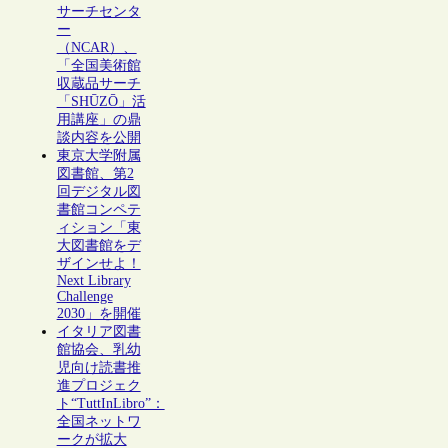
サーチセンタ
ー
（NCAR）、
「全国美術館
収蔵品サーチ
「SHŪZŌ」活
用講座」の鼎
談内容を公開
東京大学附属
図書館、第2
回デジタル図
書館コンペテ
ィション「東
大図書館をデ
ザインせよ！
Next Library
Challenge
2030」を開催
イタリア図書
館協会、乳幼
児向け読書推
進プロジェク
ト“TuttInLibro”：
全国ネットワ
ークが拡大