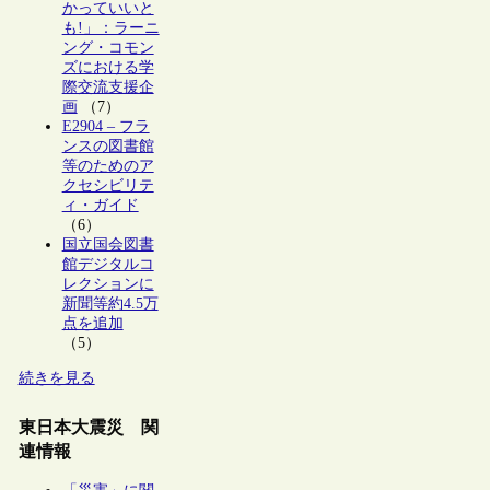
かっていいと
も!」：ラーニ
ング・コモン
ズにおける学
際交流支援企
画
（7）
E2904 – フラ
ンスの図書館
等のためのア
クセシビリテ
ィ・ガイド
（6）
国立国会図書
館デジタルコ
レクションに
新聞等約4.5万
点を追加
（5）
続きを見る
東日本大震災 関
連情報