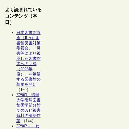
よく読まれている
コンテンツ（本
日）
日本図書館協
会（JLA）図
書館災害対策
委員会、「災
害等により被
災した図書館
等への助成
（2026年
度）」を希望
する図書館の
募集を開始
（160）
E2903 – 琉球
大学附属図書
館医学部分館
でのカビ被害
資料の清掃作
業
（144）
E2902 – 「わ