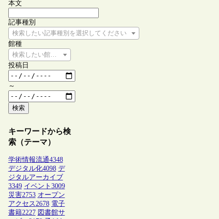
本文
記事種別
検索したい記事種別を選択してください
館種
検索したい館種を選択してください
投稿日
～
検索
キーワードから検
索（テーマ）
学術情報流通
4348
デジタル化
4098
デ
ジタルアーカイブ
3349
イベント
3009
災害
2753
オープン
アクセス
2678
電子
書籍
2227
図書館サ