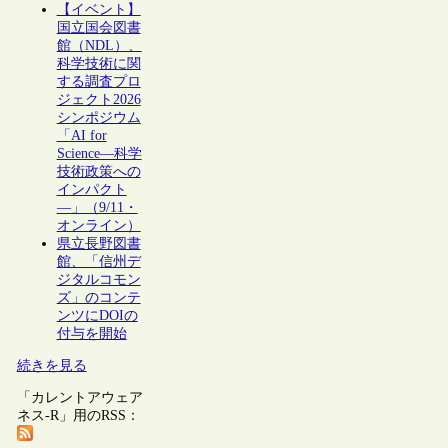
【イベント】
国立国会図書
館（NDL）、
科学技術に関
する調査プロ
ジェクト2026
シンポジウム
「AI for
Science―科学
技術政策への
インパクト
―」（9/11・
オンライン）
県立長野図書
館、「信州デ
ジタルコモン
ズ」のコンテ
ンツにDOIの
付与を開始
続きを見る
「カレントアウェア
ネス-R」用のRSS：