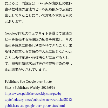
によると、同訴訟は、Googleが出版社の教科
書や教材類の違法コピーを組織的かつ広範に
宣伝してきたことについて対処を求めるもの
とあります。
Googleが同社のウェブサイトを通じて違法コ
ピーを販売する海賊版の広告を掲載し、その
販売を故意に助長し利益を得てきたこと、出
版社の度重なる苦情の申入れに応じなかった
ことは著作権法や商標法などに反するとし
て、損害賠償請求及び著作権侵害行為の差し
止め請求がなされています。
Publishers Sue Google over Pirate
Sites（Publishers Weekly, 2024/6/6）
https://www.publishersweekly.com/pw/by-
topic/industry-news/publisher-news/article/95212-
publishers-sue-google-over-pirate-sites.html