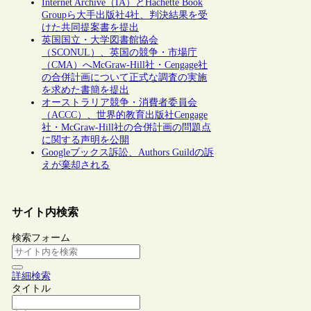
Internet Archive（IA）とHachette Book
Groupら大手出版社4社、判決結果を受
けた共同提案書を提出
英国国立・大学図書館協会
（SCONUL）、英国の競争・市場庁
（CMA）へMcGraw-Hill社・Cengage社
の合併計画について正式な調査の実施
を求めた書簡を提出
オーストラリア競争・消費者委員会
（ACCC）、世界的教育出版社Cengage
社・McGraw-Hill社の合併計画の問題点
に関する声明を公開
Googleブックス訴訟、Authors Guildの訴
えが棄却される
サイト内検索
検索フォーム
詳細検索
タイトル