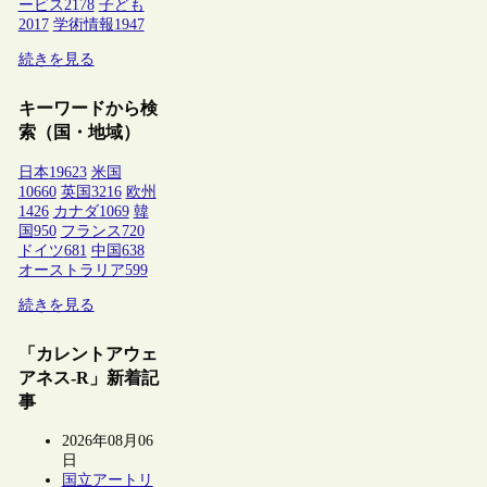
ービス
2178
子ども
2017
学術情報
1947
続きを見る
キーワードから検
索（国・地域）
日本
19623
米国
10660
英国
3216
欧州
1426
カナダ
1069
韓
国
950
フランス
720
ドイツ
681
中国
638
オーストラリア
599
続きを見る
「カレントアウェ
アネス-R」新着記
事
2026年08月06
日
国立アートリ