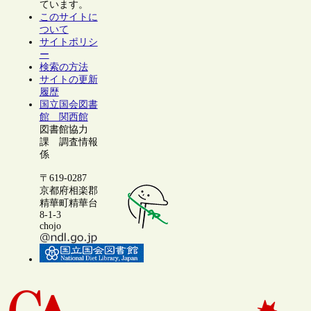
ています。
このサイトに
ついて
サイトポリシ
ー
検索の方法
サイトの更新
履歴
国立国会図書
館 関西館
図書館協力
課 調査情報
係
〒619-0287
京都府相楽郡
精華町精華台
8-1-3
chojo