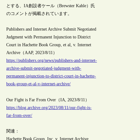
とする、IA創設者ケール（Brewster Kahle）氏
のコメントが掲載されています。
Publishers and Internet Archive Submit Negotiated
Judgment with Permanent Injunction to District
Court in Hachette Book Group, et al, v. Internet
Archive（AAP, 2023/8/11）
https://publishers.org/news/publishers-and-internet-
archive-submit-negotiated-judgment-with-
permanent-injunction-to-district-court-in-hachette-
book-group-et-al-v-internet-archive/
Our Fight is Far From Over（IA, 2023/8/11）
https://blog.archive.org/2023/08/11/our-fight-is-
far-from-over/
関連：
Hachette Book Group, Inc. v. Internet Archive