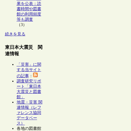
果を公表：読
書時間や図書
館の利用頻度
等も調査
（3）
続きを見る
東日本大震災 関
連情報
「災害」に関
する当サイト
の記事
：
調査研究リポ
ート「東日本
大震災と図書
館」
地震・災害 関
連情報（レフ
ァレンス協同
データベー
ス）
各地の図書館