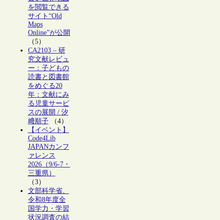
を閲覧できる
サイト“Old
Maps
Online”が公開
（5）
CA2103 – 研
究文献レビュ
ー：子どもの
読書と図書館
をめぐる20
年：文献にみ
る児童サービ
スの展開 / 汐
﨑順子
（4）
【イベント】
Code4Lib
JAPANカンフ
ァレンス
2026（9/6-7・
三重県）
（3）
文部科学省、
令和8年度全
国学力・学習
状況調査の結