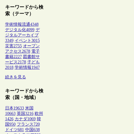
キーワードから検
索（テーマ）
学術情報流通
4348
デジタル化
4099
デ
ジタルアーカイブ
3349
イベント
3015
災害
2755
オープン
アクセス
2678
電子
書籍
2227
図書館サ
ービス
2178
子ども
2018
学術情報
1947
続きを見る
キーワードから検
索（国・地域）
日本
19633
米国
10663
英国
3216
欧州
1426
カナダ
1069
韓
国
950
フランス
720
ドイツ
681
中国
638