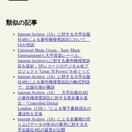
類似の記事
Internet Archive（IA）に対する大手出版
社4社による著作権侵害訴訟において、
IAが控訴
Universal Music Group、Sony Music
Entertainmentら大手音楽レーベル、
Internet Archiveらに対する著作権侵害訴
訟を提起：SPレコードのデジタル化プ
ロジェクト”Great 78 Project”をめぐって
Internet Archive（IA）に対する大手出版
社4社による著作権侵害訴訟の略式判決
で、出版社側が勝訴
Internet Archive（IA）、大手出版社4社
の著作権侵害訴訟に対する答弁書を提
出：“Controlled Digital
Lending（CDL）”による電子書籍貸出の
適法性を主張
Internet Archive（IA）による全書籍の売
り上げデータ10年分の要求に対する大
手出版社4社の返答が公開