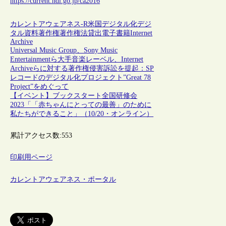
https://current.ndl.go.jp/ca2016
カレントアウェアネス-R
米国
デジタル化
デジ
タル資料
著作権
著作権法
貸出
電子書籍
Internet
Archive
Universal Music Group、Sony Music
Entertainmentら大手音楽レーベル、Internet
Archiveらに対する著作権侵害訴訟を提起：SP
レコードのデジタル化プロジェクト”Great 78
Project”をめぐって
【イベント】ブックスタート全国研修会
2023「「赤ちゃんにとっての最善」のために
私たちができること」（10/20・オンライン）
累計アクセス数:
553
印刷用ページ
カレントアウェアネス・ポータル