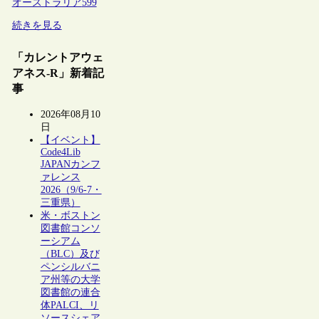
オーストラリア
599
続きを見る
「カレントアウェ
アネス-R」新着記
事
2026年08月10
日
【イベント】
Code4Lib
JAPANカンフ
ァレンス
2026（9/6-7・
三重県）
米・ボストン
図書館コンソ
ーシアム
（BLC）及び
ペンシルバニ
ア州等の大学
図書館の連合
体PALCI、リ
ソースシェア