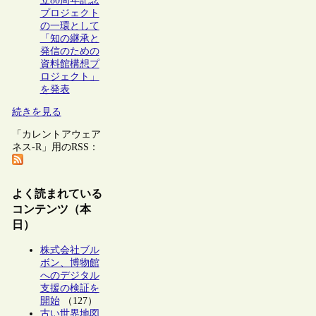
立80周年記念
プロジェクト
の一環として
「知の継承と
発信のための
資料館構想プ
ロジェクト」
を発表
続きを見る
「カレントアウェア
ネス-R」用のRSS：
よく読まれている
コンテンツ（本
日）
株式会社ブル
ボン、博物館
へのデジタル
支援の検証を
開始
（127）
古い世界地図