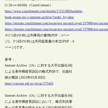
(1:20-cv-04160)（CourtListener）
https://www.courtlistener.com/docket/17211300/hachette-
book-group-inc-v-internet-archive/?order_by=desc
https://storage.courtlistener.com/recap/gov.uscourts.nysd.537900/gov.usco
https://storage.courtlistener.com/recap/gov.uscourts.nysd.537900/gov.usco
※2つ目のURLは判事宛の書簡[PDF：2ペー
ジ]、3つ目のURLは共同提案書の本文[PDF：6
ページ]です。
参考：
Internet Archive（IA）に対する大手出版社4社
による著作権侵害訴訟の略式判決で、出版社
側が勝訴 [2023年03月28日]
https://current.ndl.go.jp/car/175443
Internet Archive（IA）に対する大手出版社4社
による著作権侵害訴訟において、略式判決要
求への意見書が提出される [2022年09月07日]