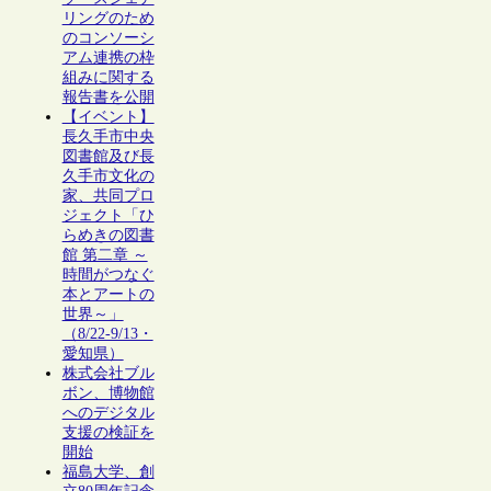
リングのため
のコンソーシ
アム連携の枠
組みに関する
報告書を公開
【イベント】
長久手市中央
図書館及び長
久手市文化の
家、共同プロ
ジェクト「ひ
らめきの図書
館 第二章 ～
時間がつなぐ
本とアートの
世界～」
（8/22-9/13・
愛知県）
株式会社ブル
ボン、博物館
へのデジタル
支援の検証を
開始
福島大学、創