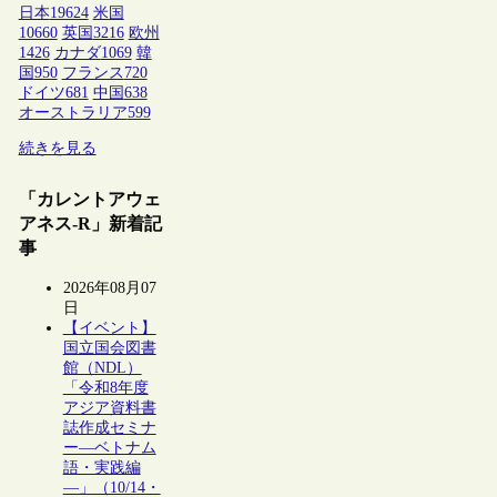
日本
19624
米国
10660
英国
3216
欧州
1426
カナダ
1069
韓
国
950
フランス
720
ドイツ
681
中国
638
オーストラリア
599
続きを見る
「カレントアウェ
アネス-R」新着記
事
2026年08月07
日
【イベント】
国立国会図書
館（NDL）
「令和8年度
アジア資料書
誌作成セミナ
ー―ベトナム
語・実践編
―」（10/14・