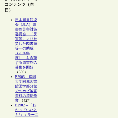
コンテンツ（本
日）
日本図書館協
会（JLA）図
書館災害対策
委員会、「災
害等により被
災した図書館
等への助成
（2026年
度）」を希望
する図書館の
募集を開始
（556）
E2903 – 琉球
大学附属図書
館医学部分館
でのカビ被害
資料の清掃作
業
（427）
E2902 – 「わ
かっていいと
も!」：ラーニ