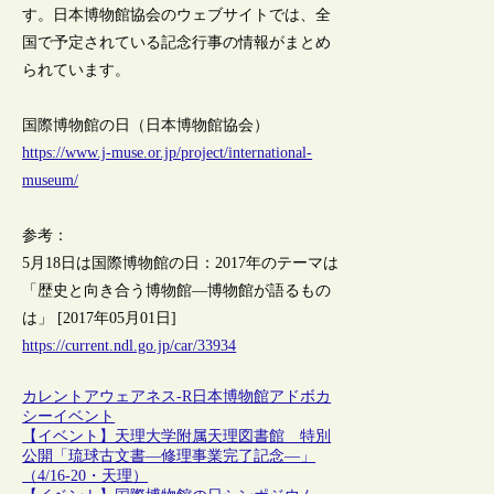
す。日本博物館協会のウェブサイトでは、全
国で予定されている記念行事の情報がまとめ
られています。
国際博物館の日（日本博物館協会）
https://www.j-muse.or.jp/project/international-
museum/
参考：
5月18日は国際博物館の日：2017年のテーマは
「歴史と向き合う博物館―博物館が語るもの
は」 [2017年05月01日]
https://current.ndl.go.jp/car/33934
カレントアウェアネス-R
日本
博物館
アドボカ
シー
イベント
【イベント】天理大学附属天理図書館 特別
公開「琉球古文書―修理事業完了記念―」
（4/16-20・天理）