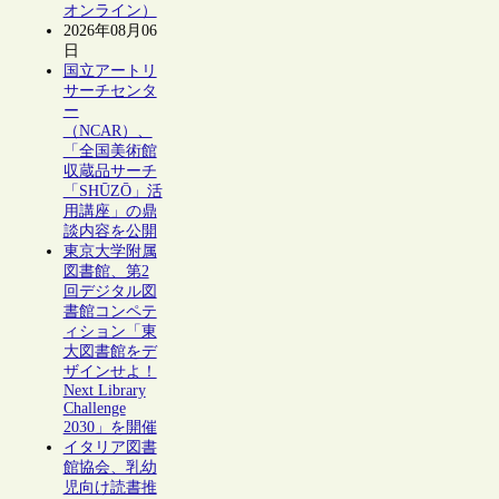
オンライン）
2026年08月06
日
国立アートリ
サーチセンタ
ー
（NCAR）、
「全国美術館
収蔵品サーチ
「SHŪZŌ」活
用講座」の鼎
談内容を公開
東京大学附属
図書館、第2
回デジタル図
書館コンペテ
ィション「東
大図書館をデ
ザインせよ！
Next Library
Challenge
2030」を開催
イタリア図書
館協会、乳幼
児向け読書推