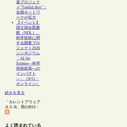
進プロジェク
ト“TuttInLibro”：
全国ネットワ
ークが拡大
【イベント】
国立国会図書
館（NDL）、
科学技術に関
する調査プロ
ジェクト2026
シンポジウム
「AI for
Science―科学
技術政策への
インパクト
―」（9/11・
オンライン）
続きを見る
「カレントアウェア
ネス-R」用のRSS：
よく読まれている