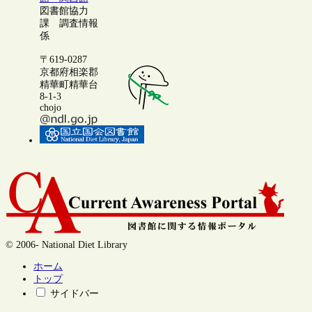
図書館協力
課 調査情報
係
〒619-0287
京都府相楽郡
精華町精華台
8-1-3
chojo
© 2006- National Diet Library
ホーム
トップ
サイドバー