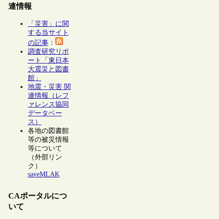
連情報
「災害」に関
する当サイト
の記事
：
調査研究リポ
ート「東日本
大震災と図書
館」
地震・災害 関
連情報（レフ
ァレンス協同
データベー
ス）
各地の図書館
等の被災情報
等について
（外部リン
ク）
saveMLAK
CAポータルにつ
いて