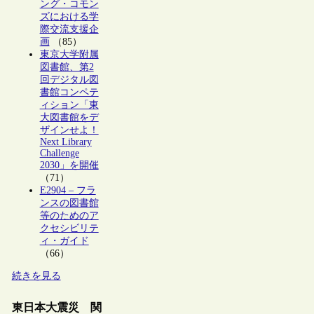
ング・コモン
ズにおける学
際交流支援企
画
（85）
東京大学附属
図書館、第2
回デジタル図
書館コンペテ
ィション「東
大図書館をデ
ザインせよ！
Next Library
Challenge
2030」を開催
（71）
E2904 – フラ
ンスの図書館
等のためのア
クセシビリテ
ィ・ガイド
（66）
続きを見る
東日本大震災 関