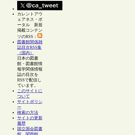
カレントアウ
ェアネス・ポ
ータル 新規
掲載コンテン
ツのRSS：
図書館関係雑
誌目次RSS集
（国内）
日本の図書
館・図書館情
報学関係情報
誌の目次を
RSSで配信し
ています。
このサイトに
ついて
サイトポリシ
ー
検索の方法
サイトの更新
履歴
国立国会図書
館 関西館