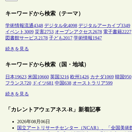
キーワードから検索（テーマ）
学術情報流通
4348
デジタル化
4098
デジタルアーカイブ
3349
イベント
3009
災害
2753
オープンアクセス
2678
電子書籍
2227
図書館サービス
2178
子ども
2017
学術情報
1947
続きを見る
キーワードから検索（国・地域）
日本
19623
米国
10660
英国
3216
欧州
1426
カナダ
1069
韓国
950
フランス
720
ドイツ
681
中国
638
オーストラリア
599
続きを見る
「カレントアウェアネス-R」新着記事
2026年08月06日
国立アートリサーチセンター（NCAR）、「全国美術