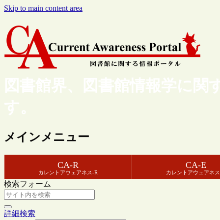
Skip to main content area
図書館界、図書館情報学に関
す。
メインメニュー
CA-R
CA-E
カレントアウェアネス-R
カレントアウェアネス
検索フォーム
詳細検索