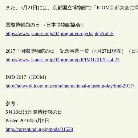
また、5月21日には、京都国立博物館で「ICOM京都大会
国際博物館の日 （日本博物館協会）
https://www.j-muse.or.jp/02program/projects.php?cat=8
2017「国際博物館の日」記念事業一覧（4月27日現在）（
https://www.j-muse.or.jp/02program/pdf/IMD2017list.4.27
IMD 2017（ICOM）
http://network.icom.museum/international-museum-day/imd-2017/
参考：
5月18日は国際博物館の日
Posted 2016年5月9日
http://current.ndl.go.jp/node/31528