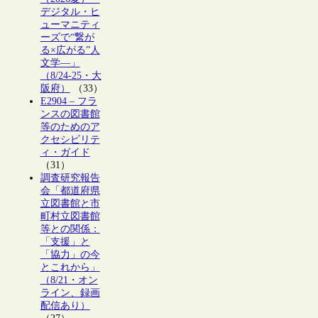
デジタル・ヒ
ューマニティ
ーズで“繋が
る×広がる”人
文学―」
（8/24-25・大
阪府）
（33）
E2904 – フラ
ンスの図書館
等のためのア
クセシビリテ
ィ・ガイド
（31）
調査研究報告
会「都道府県
立図書館と市
町村立図書館
等との関係：
「支援」と
「協力」の今
とこれから」
（8/21・オン
ライン、録画
配信あり）