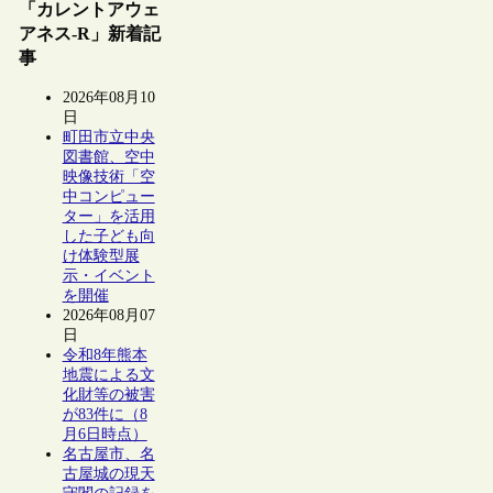
「カレントアウェ
アネス-R」新着記
事
2026年08月10
日
町田市立中央
図書館、空中
映像技術「空
中コンピュー
ター」を活用
した子ども向
け体験型展
示・イベント
を開催
2026年08月07
日
令和8年熊本
地震による文
化財等の被害
が83件に（8
月6日時点）
名古屋市、名
古屋城の現天