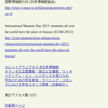
国際博物館の日 (日本博物館協会)
http://www.j-muse.or.jp/02program/projects.php?
cat=8
International Museum Day 2013: museums all over
the world have the place of honour (ICOM 2013/)
http://icom.museum/press-releases/press-
release/article/international-museum-day-2013-
museums-all-over-the-world-have-the-place-of-
honour/
カレントアウェアネス-R
日本
博物館
オランダ王立図書館・国立公文書館、ウィキ
ペディアン・イン・レジデンスを受け入れ
学生のための学生参加：ラーニング・コモン
ズにおける学生スタッフ調査（文献紹介）
累計アクセス数:
3252
印刷用ページ