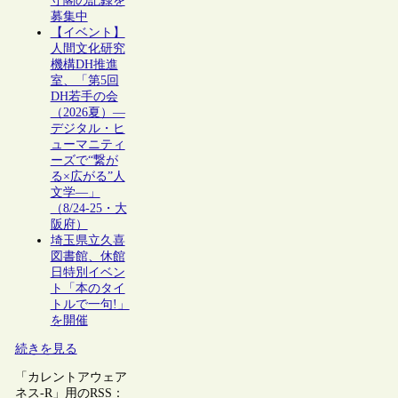
守閣の記録を
募集中
【イベント】
人間文化研究
機構DH推進
室、「第5回
DH若手の会
（2026夏）―
デジタル・ヒ
ューマニティ
ーズで“繋が
る×広がる”人
文学―」
（8/24-25・大
阪府）
埼玉県立久喜
図書館、休館
日特別イベン
ト「本のタイ
トルで一句!」
を開催
続きを見る
「カレントアウェア
ネス-R」用のRSS：