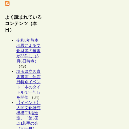
よく読まれている
コンテンツ（本
日）
令和8年熊本
地震による文
化財等の被害
が83件に（8
月6日時点）
（49）
埼玉県立久喜
図書館、休館
日特別イベン
ト「本のタイ
トルで一句!」
を開催
（34）
【イベント】
人間文化研究
機構DH推進
室、「第5回
DH若手の会
（2026夏）―