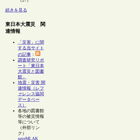
（27）
続きを見る
東日本大震災 関
連情報
「災害」に関
する当サイト
の記事
：
調査研究リポ
ート「東日本
大震災と図書
館」
地震・災害 関
連情報（レフ
ァレンス協同
データベー
ス）
各地の図書館
等の被災情報
等について
（外部リン
ク）
saveMLAK