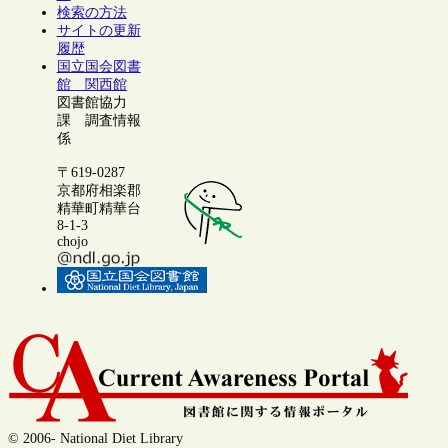
検索の方法
サイトの更新
履歴
国立国会図書
館 関西館
図書館協力
課 調査情報
係
〒619-0287
京都府相楽郡
精華町精華台
8-1-3
chojo
© 2006- National Diet Library