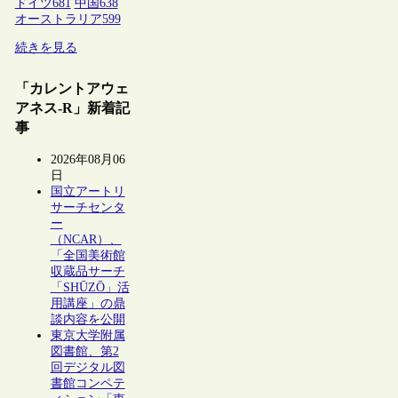
ドイツ
681
中国
638
オーストラリア
599
続きを見る
「カレントアウェ
アネス-R」新着記
事
2026年08月06
日
国立アートリ
サーチセンタ
ー
（NCAR）、
「全国美術館
収蔵品サーチ
「SHŪZŌ」活
用講座」の鼎
談内容を公開
東京大学附属
図書館、第2
回デジタル図
書館コンペテ