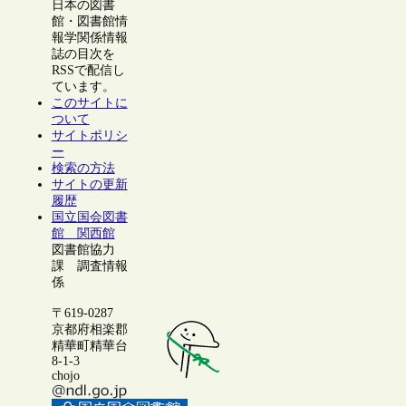
日本の図書
館・図書館情
報学関係情報
誌の目次を
RSSで配信し
ています。
このサイトに
ついて
サイトポリシ
ー
検索の方法
サイトの更新
履歴
国立国会図書
館 関西館
図書館協力
課 調査情報
係
〒619-0287
京都府相楽郡
精華町精華台
8-1-3
chojo