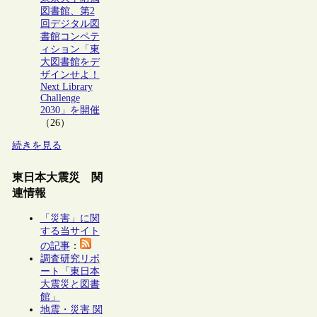
図書館、第2
回デジタル図
書館コンペテ
ィション「東
大図書館をデ
ザインせよ！
Next Library
Challenge
2030」を開催
（26）
続きを見る
東日本大震災 関
連情報
「災害」に関
する当サイト
の記事
：
調査研究リポ
ート「東日本
大震災と図書
館」
地震・災害 関