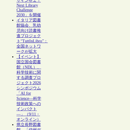
ザインせよ！
Next Library
Challenge
2030」を開催
イタリア図書
館協会、乳幼
児向け読書推
進プロジェク
ト“TuttInLibro”：
全国ネットワ
ークが拡大
【イベント】
国立国会図書
館（NDL）、
科学技術に関
する調査プロ
ジェクト2026
シンポジウム
「AI for
Science―科学
技術政策への
インパクト
―」（9/11・
オンライン）
県立長野図書
館、「信州デ