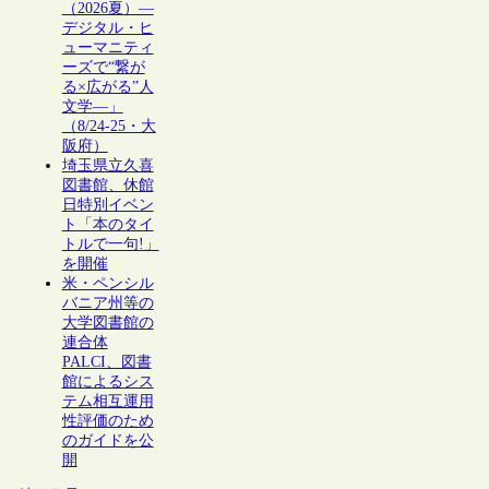
（2026夏）―
デジタル・ヒ
ューマニティ
ーズで“繋が
る×広がる”人
文学―」
（8/24-25・大
阪府）
埼玉県立久喜
図書館、休館
日特別イベン
ト「本のタイ
トルで一句!」
を開催
米・ペンシル
バニア州等の
大学図書館の
連合体
PALCI、図書
館によるシス
テム相互運用
性評価のため
のガイドを公
開