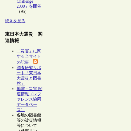
Challenge
2030」を開催
（95）
続きを見る
東日本大震災 関
連情報
「災害」に関
する当サイト
の記事
：
調査研究リポ
ート「東日本
大震災と図書
館」
地震・災害 関
連情報（レフ
ァレンス協同
データベー
ス）
各地の図書館
等の被災情報
等について
（外部リン