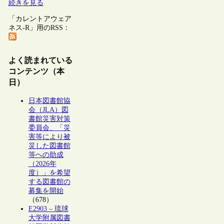
続きを見る
「カレントアウェア
ネス-R」用のRSS：
よく読まれている
コンテンツ（本
日）
日本図書館協
会（JLA）図
書館災害対策
委員会、「災
害等により被
災した図書館
等への助成
（2026年
度）」を希望
する図書館の
募集を開始
（678）
E2903 – 琉球
大学附属図書