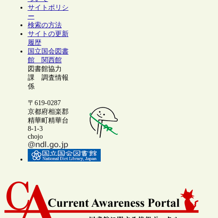
サイトポリシ
ー
検索の方法
サイトの更新
履歴
国立国会図書
館 関西館
図書館協力
課 調査情報
係
〒619-0287
京都府相楽郡
精華町精華台
8-1-3
chojo