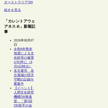
オーストラリア
599
続きを見る
「カレントアウェ
アネス-R」新着記
事
2026年08月07
日
令和8年熊本
地震による文
化財等の被害
が83件に（8
月6日時点）
名古屋市、名
古屋城の現天
守閣の記録を
募集中
【イベント】
人間文化研究
機構DH推進
室、「第5回
DH若手の会