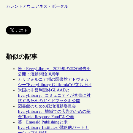
カレントアウェアネス・ポータル
類似の記事
米・EveryLibrary、2022年の年次報告を
公開：活動開始10周年
カリフォルニア州の図書館アドヴォカ
シー“EveryLibrary California”が立ち上げ
米国の非営利団体GLAADと
EveryLibrary、コミュニティが禁書に対
抗するためのガイドブックを公開
図書館のための政治活動委員会
EveryLibrary、地域での広告のための基
金“Rapid Response Fund”を企画
英・Emerald Publishingと米・
EveryLibrary Instituteが戦略的パートナ
ーシップを締結