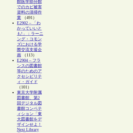
館医学部分館
でのカビ被害
資料の清掃作
業
（491）
E2902 – 「わ
かっていいと
も!」：ラーニ
ング・コモン
ズにおける学
際交流支援企
画
（113）
E2904 – フラ
ンスの図書館
等のためのア
クセシビリテ
ィ・ガイド
（101）
東京大学附属
図書館、第2
回デジタル図
書館コンペテ
ィション「東
大図書館をデ
ザインせよ！
Next Library