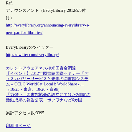
Ref.
アナウンスメント（EveryLibrary 2012/9/5付
け）
http://everylibrary.org/announcing-everylibrary-a-
new-pac-for-libraries/
EveryLibraryのツイッター
https://twitter.com/everylibrary/
カレントアウェアネス-R
米国
資金調達
【イベント】2012年図書館国際セミナー「デ
ィスカバリーサービスと未来の図書館システ
ム – OCLC WorldCat LocalとWorldShare -」
（10/23・東京、10/26・京都）
「力強い」図書館協会の設立に向けた2年間の
活動成果の報告公表、ボツワナなど6カ国
累計アクセス数:
3395
印刷用ページ