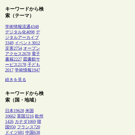
キーワードから検
索（テーマ）
学術情報流通
4348
デジタル化
4098
デ
ジタルアーカイブ
3349
イベント
3012
災害
2754
オープン
アクセス
2678
電子
書籍
2227
図書館サ
ービス
2178
子ども
2017
学術情報
1947
続きを見る
キーワードから検
索（国・地域）
日本
19628
米国
10662
英国
3216
欧州
1426
カナダ
1069
韓
国
950
フランス
720
ドイツ
681
中国
638