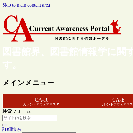
Skip to main content area
図書館界、図書館情報学に関
す。
メインメニュー
CA-R
CA-E
カレントアウェアネス-R
カレントアウェアネス
検索フォーム
詳細検索