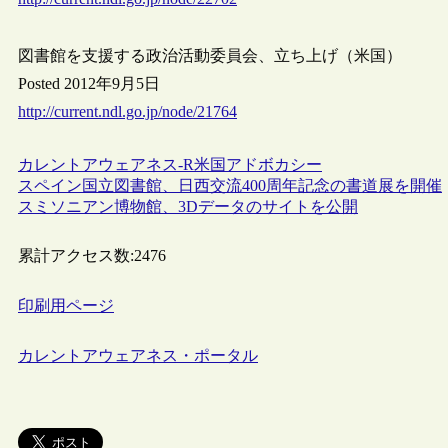
図書館を支援する政治活動委員会、立ち上げ（米国）
Posted 2012年9月5日
http://current.ndl.go.jp/node/21764
カレントアウェアネス-R
米国
アドボカシー
スペイン国立図書館、日西交流400周年記念の書道展を開催
スミソニアン博物館、3Dデータのサイトを公開
累計アクセス数:
2476
印刷用ページ
カレントアウェアネス・ポータル