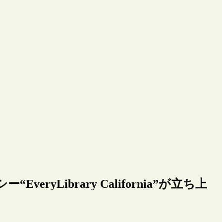
yLibrary California”が立ち上