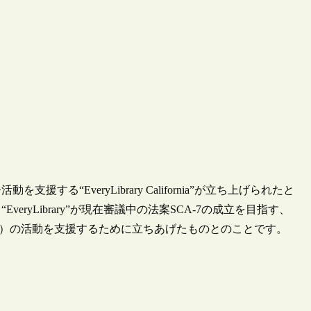
する“EveryLibrary California”が立ち上げられたと
ryLibrary”が現在審議中の法案SCA-7の成立を目指す、
ssociation）の活動を支援するために立ちあげたものとのことです。