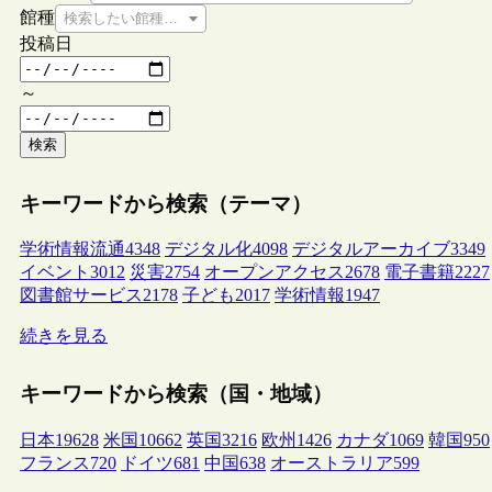
館種
検索したい館種を選択してください
投稿日
～
検索
キーワードから検索（テーマ）
学術情報流通
4348
デジタル化
4098
デジタルアーカイブ
3349
イベント
3012
災害
2754
オープンアクセス
2678
電子書籍
2227
図書館サービス
2178
子ども
2017
学術情報
1947
続きを見る
キーワードから検索（国・地域）
日本
19628
米国
10662
英国
3216
欧州
1426
カナダ
1069
韓国
950
フランス
720
ドイツ
681
中国
638
オーストラリア
599