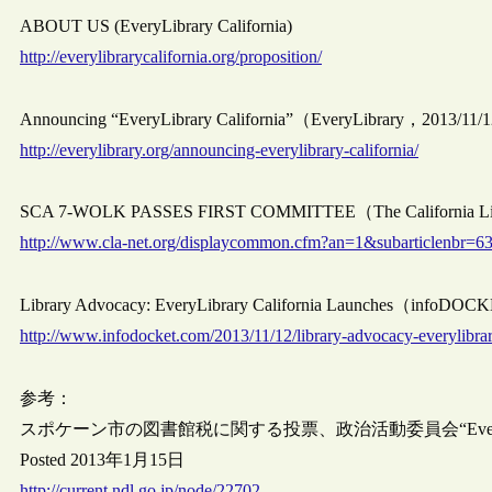
ABOUT US (EveryLibrary California)
http://everylibrarycalifornia.org/proposition/
Announcing “EveryLibrary California”（EveryLibrary，2013/11
http://everylibrary.org/announcing-everylibrary-california/
SCA 7-WOLK PASSES FIRST COMMITTEE（The California Libr
http://www.cla-net.org/displaycommon.cfm?an=1&subarticlenbr=6
Library Advocacy: EveryLibrary California Launches（infoDO
http://www.infodocket.com/2013/11/12/library-advocacy-everylibrar
参考：
スポケーン市の図書館税に関する投票、政治活動委員会“Every
Posted 2013年1月15日
http://current.ndl.go.jp/node/22702