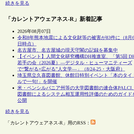
続きを見る
「カレントアウェアネス-R」新着記事
2026年08月07日
令和8年熊本地震による文化財等の被害が83件に（8月
日時点）
名古屋市、名古屋城の現天守閣の記録を募集中
【イベント】人間文化研究機構DH推進室、「第5回 D
若手の会（2026夏）―デジタル・ヒューマニティーズ
で“繋がる×広がる”人文学―」（8/24-25・大阪府）
埼玉県立久喜図書館、休館日特別イベント「本のタイ
ルで一句!」を開催
米・ペンシルバニア州等の大学図書館の連合体PALCI
図書館によるシステム相互運用性評価のためのガイド
公開
続きを見る
「カレントアウェアネス-R」用のRSS：