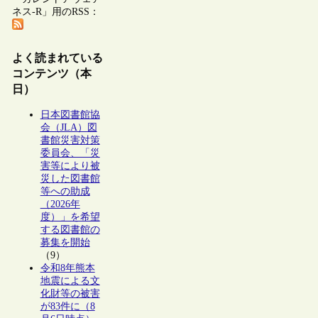
ネス-R」用のRSS：
よく読まれている
コンテンツ（本
日）
日本図書館協
会（JLA）図
書館災害対策
委員会、「災
害等により被
災した図書館
等への助成
（2026年
度）」を希望
する図書館の
募集を開始
（9）
令和8年熊本
地震による文
化財等の被害
が83件に（8