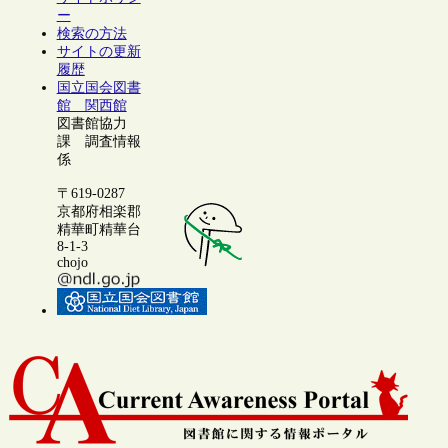
ー
検索の方法
サイトの更新
履歴
国立国会図書
館 関西館
図書館協力
課 調査情報
係
〒619-0287
京都府相楽郡
精華町精華台
8-1-3
chojo