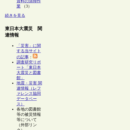
資料の清掃作
業
（3）
続きを見る
東日本大震災 関
連情報
「災害」に関
する当サイト
の記事
：
調査研究リポ
ート「東日本
大震災と図書
館」
地震・災害 関
連情報（レフ
ァレンス協同
データベー
ス）
各地の図書館
等の被災情報
等について
（外部リン