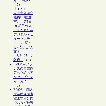
月6日時点）
（5）
【イベント】
人間文化研究
機構DH推進
室、「第5回
DH若手の会
（2026夏）―
デジタル・ヒ
ューマニティ
ーズで“繋が
る×広がる”人
文学―」
（8/24-25・大
阪府）
（3）
E2904 – フラ
ンスの図書館
等のためのア
クセシビリテ
ィ・ガイド
（3）
E2903 – 琉球
大学附属図書
館医学部分館
でのカビ被害