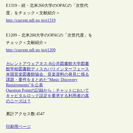
E1319 – 続・北米260大学のOPACの「次世代
度」をチェック＜文献紹介＞
http://current.ndl.go.jp/e1319
E1209 – 北米260大学のOPACの「次世代度」を
チェック＜文献紹介＞
http://current.ndl.go.jp/e1209
カレントアウェアネス-R
公共図書館
大学図書
館
学校図書館
ディスカバリインターフェース
米国音楽図書館協会、音楽資料の発見に係る
課題・要件をまとめた“Music Discovery
Requirements”を公表
Question Pointの記録から：チャットにおいて
キャピタルロック設定を要求する利用者の真
のニーズは？
累計アクセス数:
4547
印刷用ページ