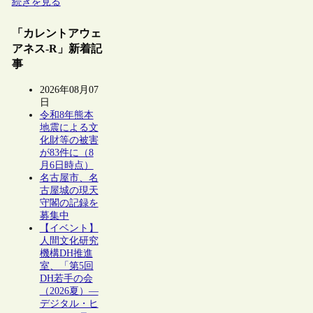
続きを見る
「カレントアウェ
アネス-R」新着記
事
2026年08月07
日
令和8年熊本
地震による文
化財等の被害
が83件に（8
月6日時点）
名古屋市、名
古屋城の現天
守閣の記録を
募集中
【イベント】
人間文化研究
機構DH推進
室、「第5回
DH若手の会
（2026夏）―
デジタル・ヒ