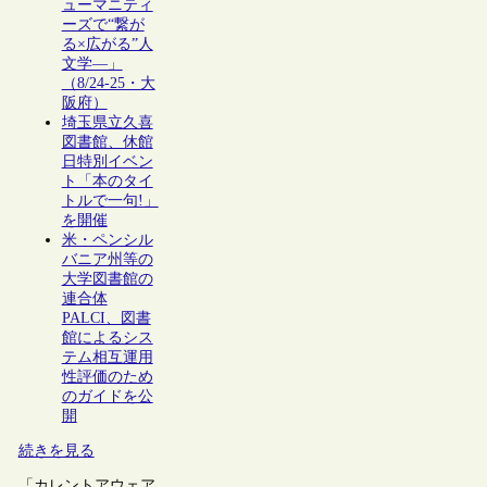
ューマニティ
ーズで“繋が
る×広がる”人
文学―」
（8/24-25・大
阪府）
埼玉県立久喜
図書館、休館
日特別イベン
ト「本のタイ
トルで一句!」
を開催
米・ペンシル
バニア州等の
大学図書館の
連合体
PALCI、図書
館によるシス
テム相互運用
性評価のため
のガイドを公
開
続きを見る
「カレントアウェア