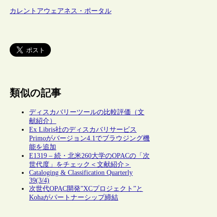
カレントアウェアネス・ポータル
類似の記事
ディスカバリーツールの比較評価（文
献紹介）
Ex Libris社のディスカバリサービス
Primoがバージョン4.1でブラウジング機
能を追加
E1319 – 続・北米260大学のOPACの「次
世代度」をチェック＜文献紹介＞
Cataloging & Classification Quarterly
39(3/4)
次世代OPAC開発”XCプロジェクト”と
Kohaがパートナーシップ締結