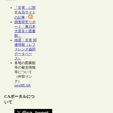
「災害」に関
する当サイト
の記事
：
調査研究リポ
ート「東日本
大震災と図書
館」
地震・災害 関
連情報（レフ
ァレンス協同
データベー
ス）
各地の図書館
等の被災情報
等について
（外部リン
ク）
saveMLAK
CAポータルにつ
いて