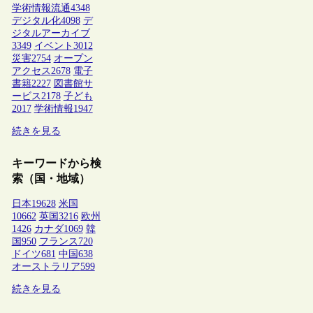
学術情報流通
4348
デジタル化
4098
デ
ジタルアーカイブ
3349
イベント
3012
災害
2754
オープン
アクセス
2678
電子
書籍
2227
図書館サ
ービス
2178
子ども
2017
学術情報
1947
続きを見る
キーワードから検
索（国・地域）
日本
19628
米国
10662
英国
3216
欧州
1426
カナダ
1069
韓
国
950
フランス
720
ドイツ
681
中国
638
オーストラリア
599
続きを見る