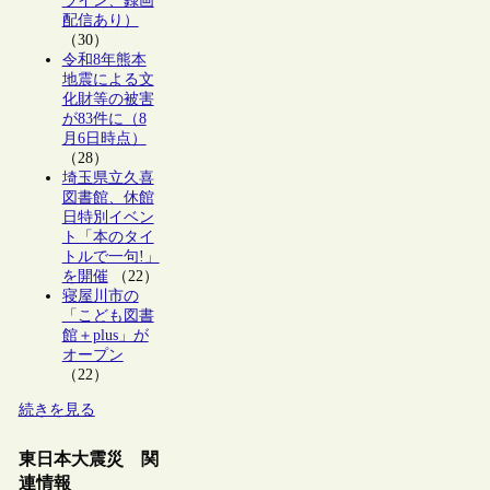
ライン、録画
配信あり）
（30）
令和8年熊本
地震による文
化財等の被害
が83件に（8
月6日時点）
（28）
埼玉県立久喜
図書館、休館
日特別イベン
ト「本のタイ
トルで一句!」
を開催
（22）
寝屋川市の
「こども図書
館＋plus」が
オープン
（22）
続きを見る
東日本大震災 関
連情報