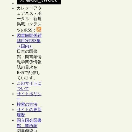
カレントアウ
ェアネス・ポ
ータル 新規
掲載コンテン
ツのRSS：
図書館関係雑
誌目次RSS集
（国内）
日本の図書
館・図書館情
報学関係情報
誌の目次を
RSSで配信し
ています。
このサイトに
ついて
サイトポリシ
ー
検索の方法
サイトの更新
履歴
国立国会図書
館 関西館
図書館協力