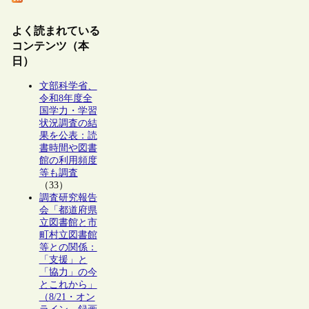
よく読まれている
コンテンツ（本
日）
文部科学省、
令和8年度全
国学力・学習
状況調査の結
果を公表：読
書時間や図書
館の利用頻度
等も調査
（33）
調査研究報告
会「都道府県
立図書館と市
町村立図書館
等との関係：
「支援」と
「協力」の今
とこれから」
（8/21・オン