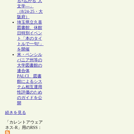
る×広がる”人
文学―」
（8/24-25・大
阪府）
埼玉県立久喜
図書館、休館
日特別イベン
ト「本のタイ
トルで一句!」
を開催
米・ペンシル
バニア州等の
大学図書館の
連合体
PALCI、図書
館によるシス
テム相互運用
性評価のため
のガイドを公
開
続きを見る
「カレントアウェア
ネス-R」用のRSS：