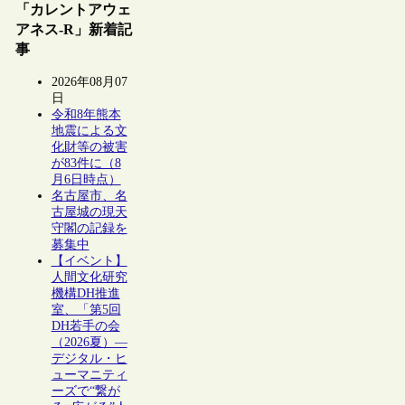
「カレントアウェ
アネス-R」新着記
事
2026年08月07
日
令和8年熊本
地震による文
化財等の被害
が83件に（8
月6日時点）
名古屋市、名
古屋城の現天
守閣の記録を
募集中
【イベント】
人間文化研究
機構DH推進
室、「第5回
DH若手の会
（2026夏）―
デジタル・ヒ
ューマニティ
ーズで“繋が