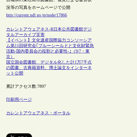
況等の写真をホームページで公開
http://current.ndl.go.jp/node/17866
カレントアウェアネス-R
日本
公共図書館
デジ
タルアーカイブ
災害
【イベント】文化遺産国際協力コンソーシア
ム第11回研究会｢ブルーシールドと文化財緊急
活動‐国内委員会の役割と必要性‐｣（9/7・東
京）
国立国会図書館、デジタル化した計1万7千点
の図書、古典籍資料、博士論文をインターネ
ット公開
累計アクセス数:
7897
印刷用ページ
カレントアウェアネス・ポータル