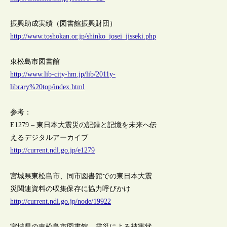
振興助成実績（図書館振興財団）
http://www.toshokan.or.jp/shinko_josei_jisseki.php
東松島市図書館
http://www.lib-city-hm.jp/lib/2011y-
library%20top/index.html
参考：
E1279 – 東日本大震災の記録と記憶を未来へ伝
えるデジタルアーカイブ
http://current.ndl.go.jp/e1279
宮城県東松島市、同市図書館での東日本大震
災関連資料の収集保存に協力呼びかけ
http://current.ndl.go.jp/node/19922
宮城県の東松島市図書館、震災による被害状