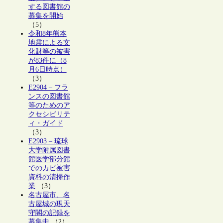
する図書館の
募集を開始
（5）
令和8年熊本
地震による文
化財等の被害
が83件に（8
月6日時点）
（3）
E2904 – フラ
ンスの図書館
等のためのア
クセシビリテ
ィ・ガイド
（3）
E2903 – 琉球
大学附属図書
館医学部分館
でのカビ被害
資料の清掃作
業
（3）
名古屋市、名
古屋城の現天
守閣の記録を
募集中
（2）