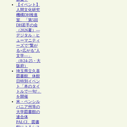
【イベント】
人間文化研究
機構DH推進
室、「第5回
DH若手の会
（2026夏）―
デジタル・ヒ
ューマニティ
ーズで“繋が
る×広がる”人
文学―」
（8/24-25・大
阪府）
埼玉県立久喜
図書館、休館
日特別イベン
ト「本のタイ
トルで一句!」
を開催
米・ペンシル
バニア州等の
大学図書館の
連合体
PALCI、図書