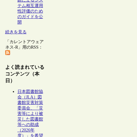
館によるシス
テム相互運用
性評価のため
のガイドを公
開
続きを見る
「カレントアウェア
ネス-R」用のRSS：
よく読まれている
コンテンツ（本
日）
日本図書館協
会（JLA）図
書館災害対策
委員会、「災
害等により被
災した図書館
等への助成
（2026年
度）」を希望