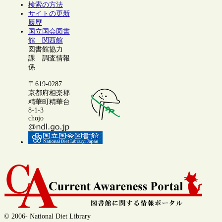
検索の方法
サイトの更新
履歴
国立国会図書
館 関西館
図書館協力
課 調査情報
係
〒619-0287
京都府相楽郡
精華町精華台
8-1-3
chojo
© 2006- National Diet Library