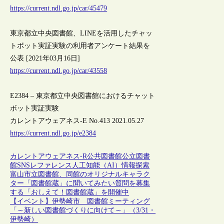
https://current.ndl.go.jp/car/45479
東京都立中央図書館、LINEを活用したチャッ
トボット実証実験の利用者アンケート結果を
公表 [2021年03月16日]
https://current.ndl.go.jp/car/43558
E2384 – 東京都立中央図書館におけるチャット
ボット実証実験
カレントアウェアネス-E No.413 2021.05.27
https://current.ndl.go.jp/e2384
カレントアウェアネス-R
公共図書館
公立図書
館
SNS
レファレンス
人工知能（AI）
情報探索
富山市立図書館、同館のオリジナルキャラク
ター「図書館蔵」に聞いてみたい質問を募集
する「おしえて！図書館蔵」を開催中
【イベント】伊勢崎市 図書館ミーティング
「～新しい図書館づくりに向けて～」（3/31・
伊勢崎）