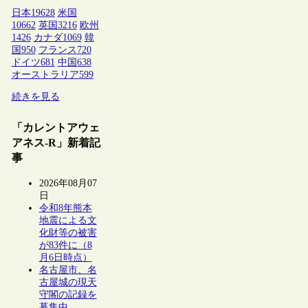
日本
19628
米国
10662
英国
3216
欧州
1426
カナダ
1069
韓
国
950
フランス
720
ドイツ
681
中国
638
オーストラリア
599
続きを見る
「カレントアウェ
アネス-R」新着記
事
2026年08月07
日
令和8年熊本
地震による文
化財等の被害
が83件に（8
月6日時点）
名古屋市、名
古屋城の現天
守閣の記録を
募集中