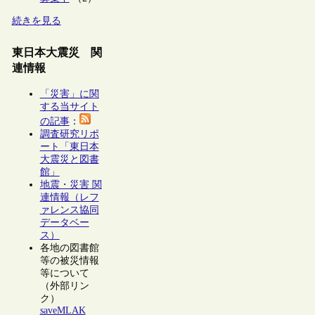
続きを見る
東日本大震災 関
連情報
「災害」に関
する当サイト
の記事
：
調査研究リポ
ート「東日本
大震災と図書
館」
地震・災害 関
連情報（レフ
ァレンス協同
データベー
ス）
各地の図書館
等の被災情報
等について
（外部リン
ク）
saveMLAK