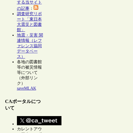
する当サイト
の記事
：
調査研究リポ
ート「東日本
大震災と図書
館」
地震・災害 関
連情報（レフ
ァレンス協同
データベー
ス）
各地の図書館
等の被災情報
等について
（外部リン
ク）
saveMLAK
CAポータルにつ
いて
カレントアウ