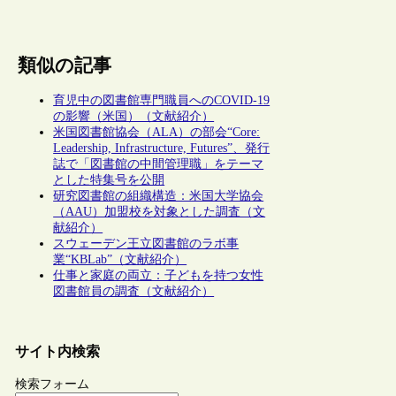
類似の記事
育児中の図書館専門職員へのCOVID-19
の影響（米国）（文献紹介）
米国図書館協会（ALA）の部会“Core:
Leadership, Infrastructure, Futures”、発行
誌で「図書館の中間管理職」をテーマ
とした特集号を公開
研究図書館の組織構造：米国大学協会
（AAU）加盟校を対象とした調査（文
献紹介）
スウェーデン王立図書館のラボ事
業“KBLab”（文献紹介）
仕事と家庭の両立：子どもを持つ女性
図書館員の調査（文献紹介）
サイト内検索
検索フォーム