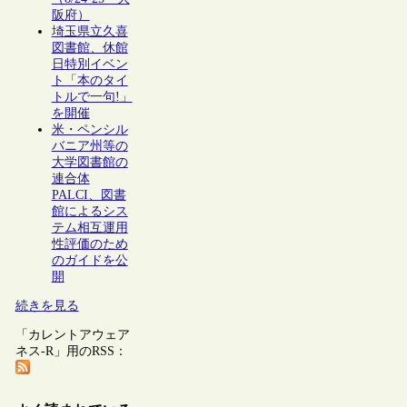
阪府）
埼玉県立久喜
図書館、休館
日特別イベン
ト「本のタイ
トルで一句!」
を開催
米・ペンシル
バニア州等の
大学図書館の
連合体
PALCI、図書
館によるシス
テム相互運用
性評価のため
のガイドを公
開
続きを見る
「カレントアウェア
ネス-R」用のRSS：