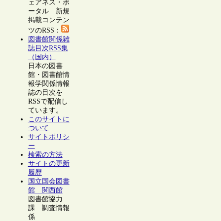
ェアネス・ポ
ータル 新規
掲載コンテン
ツのRSS：
図書館関係雑
誌目次RSS集
（国内）
日本の図書
館・図書館情
報学関係情報
誌の目次を
RSSで配信し
ています。
このサイトに
ついて
サイトポリシ
ー
検索の方法
サイトの更新
履歴
国立国会図書
館 関西館
図書館協力
課 調査情報
係