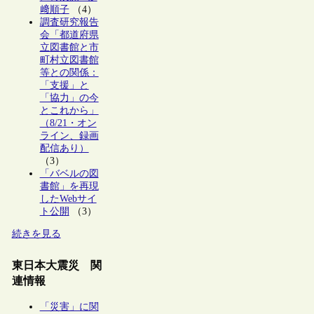
﨑順子
（4）
調査研究報告
会「都道府県
立図書館と市
町村立図書館
等との関係：
「支援」と
「協力」の今
とこれから」
（8/21・オン
ライン、録画
配信あり）
（3）
「バベルの図
書館」を再現
したWebサイ
ト公開
（3）
続きを見る
東日本大震災 関
連情報
「災害」に関