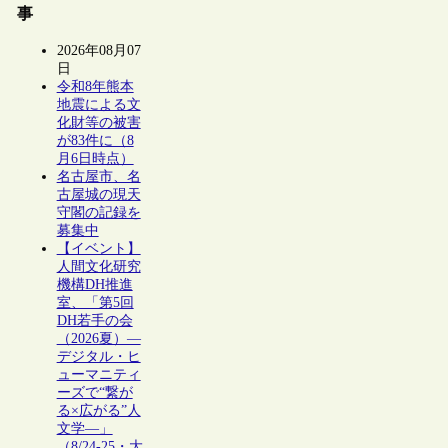
事
2026年08月07
日
令和8年熊本
地震による文
化財等の被害
が83件に（8
月6日時点）
名古屋市、名
古屋城の現天
守閣の記録を
募集中
【イベント】
人間文化研究
機構DH推進
室、「第5回
DH若手の会
（2026夏）―
デジタル・ヒ
ューマニティ
ーズで“繋が
る×広がる”人
文学―」
（8/24-25・大