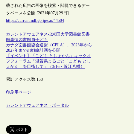
載された広告の画像を検索・閲覧できるデー
タベースを公開 [2021年07月29日]
https://current.ndl.go.jp/car/44504
カレントアウェアネス-R
米国
大学図書館
図書
館事情
図書館員
子ども
カナダ図書館協会連盟（CFLA）、2023年から
2027年までの戦略計画を公開
【イベント】「こども としょかん」キックオ
フフォーラム「滋賀県まるごと「こども とし
ょかん」を目指して」（3/16・近江八幡）
累計アクセス数:
158
印刷用ページ
カレントアウェアネス・ポータル