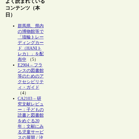
よく読まれている
コンテンツ（本
日）
群馬県、県内
の博物館等で
「埴輪トレー
ディングカー
ド（HANIト
レカ）」を配
布中
（5）
E2904 – フラ
ンスの図書館
等のためのア
クセシビリテ
ィ・ガイド
（4）
CA2103 – 研
究文献レビュ
ー：子どもの
読書と図書館
をめぐる20
年：文献にみ
る児童サービ
スの展開 / 汐