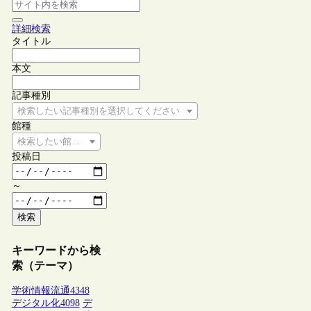
詳細検索
タイトル
本文
記事種別
検索したい記事種別を選択してください
館種
検索したい館種を選択してください
投稿日
～
検索
キーワードから検
索（テーマ）
学術情報流通
4348
デジタル化
4098
デ