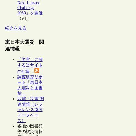
Next Library
Challenge
2030」を開催
（94）
続きを見る
東日本大震災 関
連情報
「災害」に関
する当サイト
の記事
：
調査研究リポ
ート「東日本
大震災と図書
館」
地震・災害 関
連情報（レフ
ァレンス協同
データベー
ス）
各地の図書館
等の被災情報