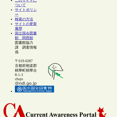
このサイトに
ついて
サイトポリシ
ー
検索の方法
サイトの更新
履歴
国立国会図書
館 関西館
図書館協力
課 調査情報
係
〒619-0287
京都府相楽郡
精華町精華台
8-1-3
chojo