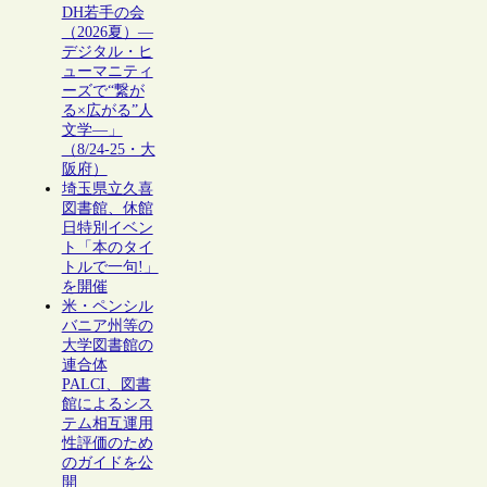
DH若手の会
（2026夏）―
デジタル・ヒ
ューマニティ
ーズで“繋が
る×広がる”人
文学―」
（8/24-25・大
阪府）
埼玉県立久喜
図書館、休館
日特別イベン
ト「本のタイ
トルで一句!」
を開催
米・ペンシル
バニア州等の
大学図書館の
連合体
PALCI、図書
館によるシス
テム相互運用
性評価のため
のガイドを公
開