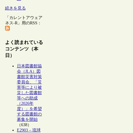
続きを見る
「カレントアウェア
ネス-R」用のRSS：
よく読まれている
コンテンツ（本
日）
日本図書館協
会（JLA）図
書館災害対策
委員会、「災
害等により被
災した図書館
等への助成
（2026年
度）」を希望
する図書館の
募集を開始
（638）
E2903 – 琉球