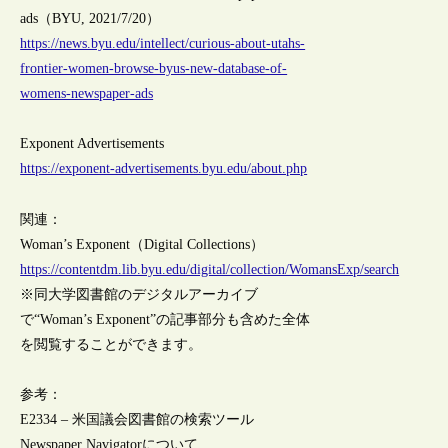
ads（BYU, 2021/7/20）
https://news.byu.edu/intellect/curious-about-utahs-
frontier-women-browse-byus-new-database-of-
womens-newspaper-ads
Exponent Advertisements
https://exponent-advertisements.byu.edu/about.php
関連：
Woman’s Exponent（Digital Collections）
https://contentdm.lib.byu.edu/digital/collection/WomansExp/search
※同大学図書館のデジタルアーカイブ
で“Woman’s Exponent”の記事部分も含めた全体
を閲覧することができます。
参考：
E2334 – 米国議会図書館の検索ツール
Newspaper Navigatorについて