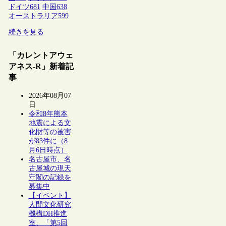
ドイツ
681
中国
638
オーストラリア
599
続きを見る
「カレントアウェ
アネス-R」新着記
事
2026年08月07
日
令和8年熊本
地震による文
化財等の被害
が83件に（8
月6日時点）
名古屋市、名
古屋城の現天
守閣の記録を
募集中
【イベント】
人間文化研究
機構DH推進
室、「第5回