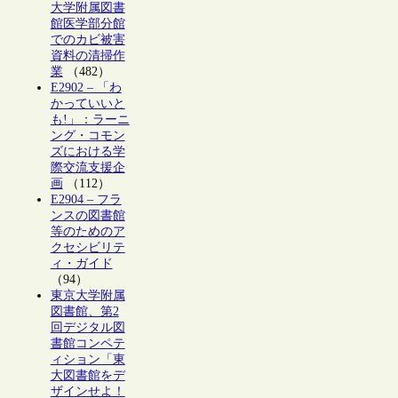
大学附属図書
館医学部分館
でのカビ被害
資料の清掃作
業
（482）
E2902 – 「わ
かっていいと
も!」：ラーニ
ング・コモン
ズにおける学
際交流支援企
画
（112）
E2904 – フラ
ンスの図書館
等のためのア
クセシビリテ
ィ・ガイド
（94）
東京大学附属
図書館、第2
回デジタル図
書館コンペテ
ィション「東
大図書館をデ
ザインせよ！