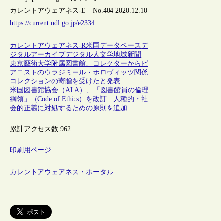
カレントアウェアネス-E No.404 2020.12.10
https://current.ndl.go.jp/e2334
カレントアウェアネス-R
米国
データベース
デ
ジタルアーカイブ
デジタル人文学
地域
新聞
東京藝術大学附属図書館、コレクターからピ
アニストのウラジミール・ホロヴィッツ関係
コレクションの寄贈を受けたと発表
米国図書館協会（ALA）、「図書館員の倫理
綱領」（Code of Ethics）を改訂：人種的・社
会的正義に対処するための原則を追加
累計アクセス数:
962
印刷用ページ
カレントアウェアネス・ポータル